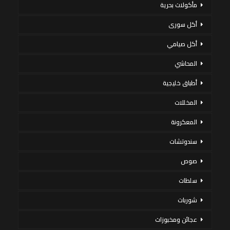
مأكولات بحرية
أكل سورى
أكل صيامي
المحاشي
أطباق خليجية
المخللات
المعكرونة
سندوتشات
صوص
سلطات
شوربات
عجائن ومخبوزات