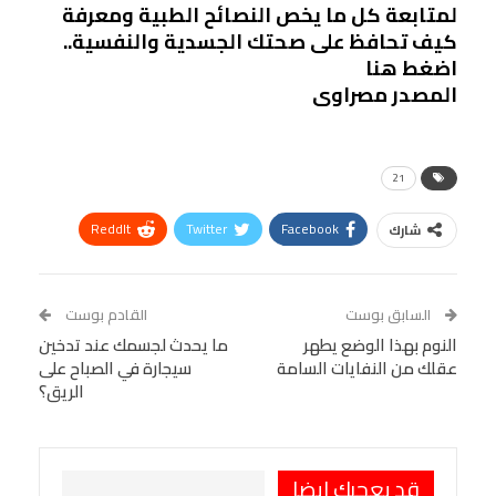
لمتابعة كل ما يخص النصائح الطبية ومعرفة
كيف تحافظ على صحتك الجسدية والنفسية..
اضغط هنا
المصدر مصراوى
21
ReddIt
Twitter
Facebook
شارك
Linkedin
Facebook Messenger
WhatsApp
Telegram
Tumblr
السابق بوست
القادم بوست
البريد الإلكتروني
النوم بهذا الوضع يطهر
StumbleUpon
VK
ما يحدث لجسمك عند تدخين
عقلك من النفايات السامة
سيجارة في الصباح على
Viber
BlackBerry
LINE
Digg
الريق؟
طباعة
OK.ru
Pinterest
قد يعجبك ايضا