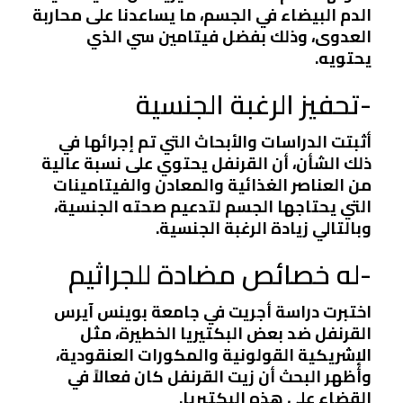
الدم البيضاء في الجسم، ما يساعدنا على محاربة
العدوى، وذلك بفضل فيتامين سي الذي
يحتويه.
-تحفيز الرغبة الجنسية
أثبتت الدراسات والأبحاث التي تم إجرائها في
ذلك الشأن، أن القرنفل يحتوي على نسبة عالية
من العناصر الغذائية والمعادن والفيتامينات
التي يحتاجها الجسم لتدعيم صحته الجنسية،
وبالتالي زيادة الرغبة الجنسية.
-له خصائص مضادة للجراثيم
اختبرت دراسة أجريت في جامعة بوينس آيرس
القرنفل ضد بعض البكتيريا الخطيرة، مثل
الإشريكية القولونية والمكورات العنقودية،
وأظهر البحث أن زيت القرنفل كان فعالاً في
القضاء على هذه البكتيريا.