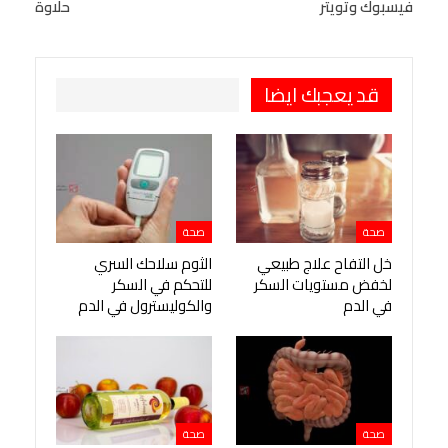
فيسبوك وتويتر
حلاوة
Viber
BlackBerry
LINE
Digg
طباعة
OK.ru
Pinterest
قد يعجبك ايضا
صحة
صحة
خل التفاح علاج طبيعي
الثوم سلاحك السري
لخفض مستويات السكر
للتحكم في السكر
في الدم
والكوليسترول في الدم
صحة
صحة