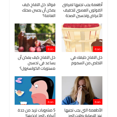
أطعمة يجب تجنبها لمرضى
فوائد خل التفاح كيف
القولون العصبي لتخفيف
يمكن أن يحسن صحتك
الأعراض وتحسين الصحة
العامة؟
صحة
صحة
خل التفاح حليفك في
خل التفاح كيف يمكن أن
التخلص من السموم
يساعد في تحسين
مستويات الكولسترول؟
صحة
صحة
الأطعمة التي يجب تجنبها
5 مشروبات تزيد من حدة
عند الإصابة بنزلات البرد
أعراض البرد احذرها!