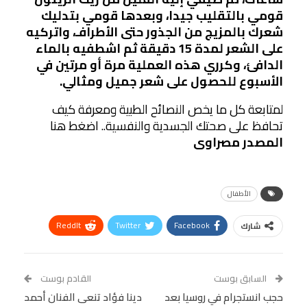
قومي بالتقليب جيدا، وبعدها قومي بتدليك
شعرك بالمزيج من الجذور حتى الأطرافـ، واتركيه
على الشعر لمدة 15 دقيقة ثم اشطفيه بالماء
الدافئ، وكرري هذه العملية مرة أو مرتين في
الأسبوع للحصول على شعر جميل ومثالي.
لمتابعة كل ما يخص النصائح الطبية ومعرفة كيف
تحافظ على صحتك الجسدية والنفسية.. اضغط هنا
المصدر مصراوى
الأطفال
ReddIt
Twitter
Facebook
شارك
Linkedin
Facebook Messenger
WhatsApp
Telegram
Tumblr
السابق بوست
القادم بوست
البريد الإلكتروني
حجب انستجرام في روسيا بعد
StumbleUpon
VK
دينا فؤاد تنعى الفنان أحمد