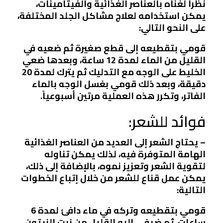
نظرا لغناه بالعناصر الغذائية والفيتامينات،
يمكن استخدامه لعلاج مشاكل الجلد المختلفة،
على النحو التالي:
قومي بتقطيعه إلى قطع صغيرة ثم ضعيه في
القليل من الماء لمدة 12 ساعة، وبعدها ضعي
الخليط على الوجه مع التدليك ثم يترك لمدة 20
دقيقة، وبعد ذلك قومي بغسل الوجه بالماء
الفاتر، وتكرر هذه العملية مرتين أسبوعياً.
فوائد للشعر:
– يحتاج الشعر إلى العديد من العناصر الغذائية
الهامة المتوفرة فيه، لذلك يمكن تناوله
لتقوية الشعر وتعزيز نموه، بالإضافة إلى ذلك،
يمكن عمل قناع للشعر من خلال إتباع الخطوات
التالية:
قومي بتقطيعه وتركه في ماء دافئ لمدة 6
ساعات، ثم ضيفي إليه القليل من زيت الزيتون