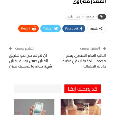
المصدر مصراوى
الروسية
فصل الشتاء
ReddIt
Twitter
Facebook
شارك
Linkedin
Facebook Messenger
WhatsApp
Telegram
Tumblr
السابق بوست
القادم بوست
البريد الإلكتروني
النائب العام المصري يفتح
StumbleUpon
VK
لن تتوقع من هو شقيق
مجددا التحقيقات في قضية
الفنان حسن يوسف فنان
Viber
BlackBerry
LINE
Digg
حادثة الغسالة
شهير فولة واتقسمت نصين
طباعة
OK.ru
Pinterest
قد يعجبك ايضا