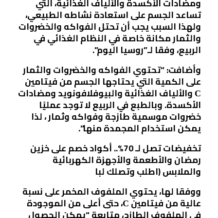
ومضادات الأكسدة والألياف الغذائية، التي
تساعد الجسم على استعادة نشاطه الطبيعي،
ولهذا السبب يجب أن تحتل الفواكه والخضروات
والثمار مكانة خاصة في النظام الغذائي في
الربيع، وفقا لـ”روسيا اليوم”.
وأضافت: “تحتوي الفواكه والخضروات والثمار
على الكمية التي يحتاجها الجسم من فيتامين
С والألياف الغذائية والبيوفلافونويد ومضادات
الأكسدة. وبالطبع في الربيع لا توجد عمليًا
خضروات موسمية طازجة وفواكه وثمار ، لذا
يمكن استخدام المجمدة منها”.
تخفيضات تصل لـ 70%.. أكواد خصم على خزين
رمضان والأطعمة والأجهزة الكهربائية
والملابس (اطلب وتصلك لبا
ووفقا لها، يحتوي الملفوف المخمر على نسبة
عالية من فيتامين С، حتى أعلى من الموجودة
في الملفوف الطازج، متابعة “يمكن الحصول