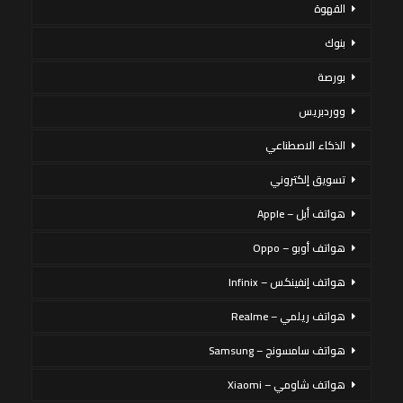
القهوة
بنوك
بورصة
ووردبريس
الذكاء الاصطناعي
تسويق إلكتروني
هواتف أبل – Apple
هواتف أوبو – Oppo
هواتف إنفينكس – Infinix
هواتف ريلمي – Realme
هواتف سامسونج – Samsung
هواتف شاومي – Xiaomi