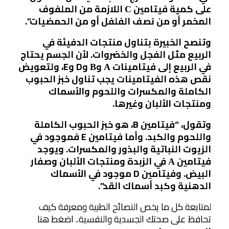
على كمية فيتامين С اللازمة من الملفوف
المخمر أو من نصف الفلفل أو من الحمضيات”.
وتنصح الخبيرة بتناول منتجات الدفيئة في
الربيع مثل الفجل والخضروات. لأن الجسم يحتاج
في الربيع إلى فيتامينات А وВ وD وE، ولتعويض
نقص هذه الفيتامينات يجب تناول خبز الحبوب
الكاملة والمكسرات واللحوم والأسماك
ومنتجات الألبان وغيرها.
وتقول، “فيتامين B، هو خبز الحبوب الكاملة
واللحوم والكبد. وأما فيتامين E فموجود في
الزيوت النباتية والبذور والمكسرات. ويوجد
فيتامين А في الزبدة ومنتجات الألبان وصفار
البيض. وفيتامين D موجود في الأسماك
الدهنية وكبد أسماك القد”.
لمتابعة كل ما يخص النصائح الطبية ومعرفة كيف
تحافظ على صحتك الجسدية والنفسية.. اضغط هنا