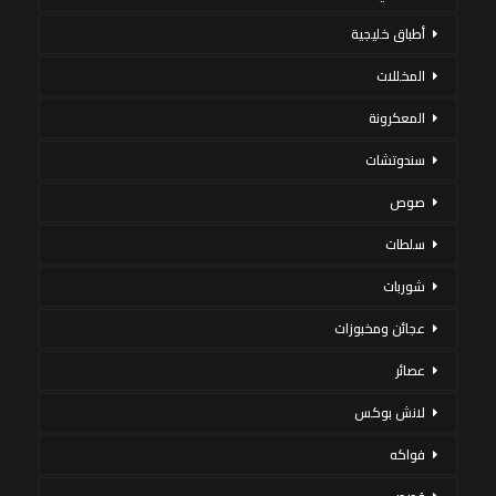
أطباق خليجية
المخللات
المعكرونة
سندوتشات
صوص
سلطات
شوربات
عجائن ومخبوزات
عصائر
لانش بوكس
فواكه