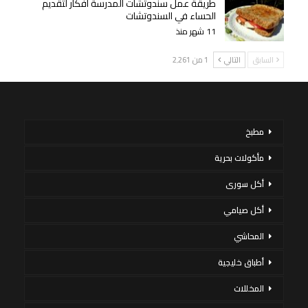
طريقة عمل سندوتشات المدرسة أفكار لتقديم
الحساء في السندوتشات
11 شهر منذ
السابق
التالي
1 من 2٬261
مطبخ
مأكولات بحرية
أكل سورى
أكل صيامي
المحاشي
أطباق خليجية
المخللات