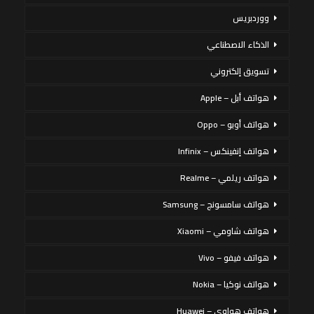
ووردبريس
الذكاء الاصطناعي
تسويق إلكتروني
هواتف أبل – Apple
هواتف أوبو – Oppo
هواتف إنفينكس – Infinix
هواتف ريلمي – Realme
هواتف سامسونج – Samsung
هواتف شاومي – Xiaomi
هواتف فيفو – Vivo
هواتف نوكيا – Nokia
هواتف هواوي – Huawei