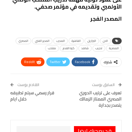
الأولمبي وتقديمه في مؤتمر صحفي.
المصدر الفجر
الان
البرازيل
القاهرة
المدرب
المدير الفني
المصري
المصرية
تدريب
شاهد
كرة القدم
منتخب
ReddIt
Twitter
Facebook
شارك
Linkedin
Facebook Messenger
WhatsApp
Telegram
Tumblr
السابق بوست
القادم بوست
البريد الإلكتروني
تعرف على ترتيب الدوري
StumbleUpon
VK
قرار رسمي سيتم تطبيقه
المصري الممتاز الزمالك
خلال ايام
Viber
BlackBerry
LINE
Digg
يتصدر بجدارة
طباعة
OK.ru
Pinterest
قد يعجبك ايضا