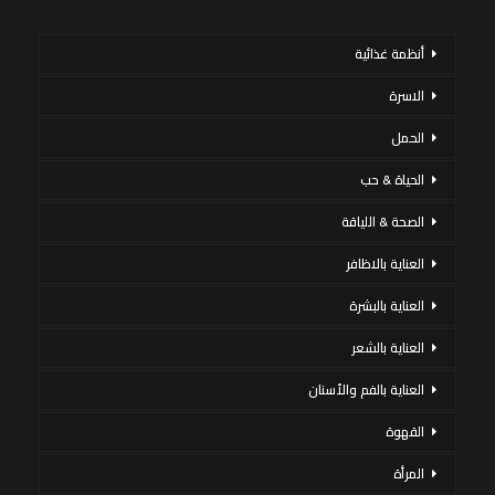
أنظمة غذائية
الاسرة
الحمل
الحياة & حب
الصحة & اللياقة
العناية بالاظافر
العناية بالبشرة
العناية بالشعر
العناية بالفم والأسنان
القهوة
المرأة