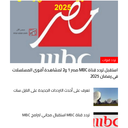
تردد قنوات
استقبل تردد قناة MBC مصر 1 و2 لمشاهدة أقوى المسلسلات
في رمضان 2025
تعرف على أحدث الترددات الجديدة على النايل سات
تردد قناة MBC استقبال مجاني لبرامج MBC