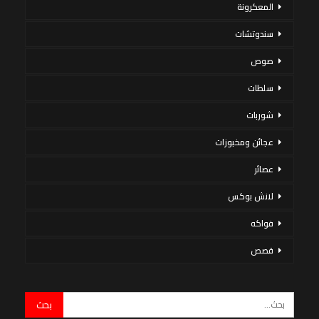
المعكرونة
سندوتشات
صوص
سلطات
شوربات
عجائن ومخبوزات
عصائر
لانش بوكس
فواكه
قصص