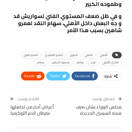
وطموحه الكبير
و في ظل ضعف المستوي الفني لسواريش قد
و جه البعض داخل الأهلي، سهام النقد لعمرو
شاهين بسبب هذا الأمر
الأهلي
الاهلي
الدوري
المدير التنفيذي
المدير الفني
النادي الأهلي
تردد
مباشر
محمود الخطيب
مصادر
ReddIt
Twitter
Facebook
شارك
Linkedin
Facebook Messenger
WhatsApp
Telegram
Tumblr
السابق بوست
القادم بوست
البريد الإلكتروني
مجلس الوزراء بشان صرف
StumbleUpon
VK
أعراض أحذر من تجاهلها
منحه السيسى الجديدة
سرطان الدم اللوكيميا
Viber
BlackBerry
LINE
Digg
طباعة
OK.ru
Pinterest