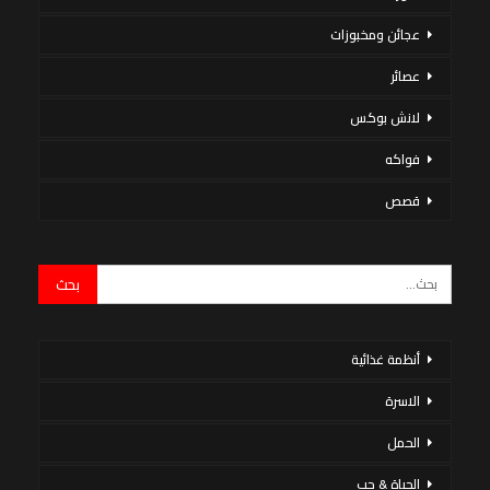
عجائن ومخبوزات
عصائر
لانش بوكس
فواكه
قصص
أنظمة غذائية
الاسرة
الحمل
الحياة & حب