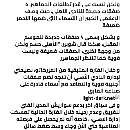
ولكن ليست على قدر تطلعات الجماهير، 4
صفقات جديدة للنادي الأهلي، حيث وصف
الإعلامي الكبير أن الأسماء التي ضمها الأحمر
ضعيفة
و بشكل رسمي 4 صفقات جديدة للموسم
المقبل، هكذا قال شوبير: “الأهلي حسم ولكن
من وجهة نظري، الصفقات ضعيفة وليست
قوية كما تنتظر الجماهير
و خلال الفترة المتبقية من الميركاتو، نصيحتي
لإدارة النادي الأهلي أن تتجه لضم صفقات
أجنبية قوية والتعاقد مع أسماء قادرة على
صناعة الفارق
و فى سياق اخر بدعم سواريش المدير الفني
للفريق وعدم رحيله خلال الفترة الحالية تمسكت
إدارة الاهلي، ، خاصة أنه لم يحصل علي فرصته
المناسبة حتي الأن وجاء وسط ضغط هائل