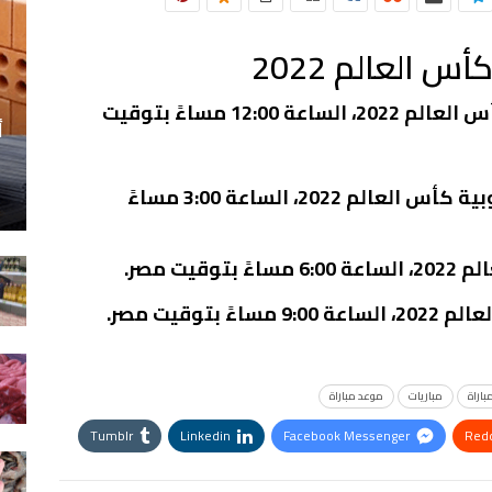
 العالم 2022
موعد مباراة سويسرا ضد الكاميرون كأس العالم 2022، الساعة 12:00 مساءً بتوقيت
أ
موعد مباراة أوروجواي ضد كوريا الجنوبية كأس العالم 2022، الساعة 3:00 مساءً
يت مصر.
توقيت مصر.
باراة
مباريات
موعد مباراة
Tumblr
Linkedin
Facebook Messenger
Redd
StumbleUpon
VK
Digg
طباعة