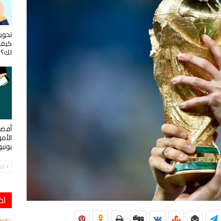
تحويل
كيف 
لك؟
أفضل
الأم
يوني
ال
اخ