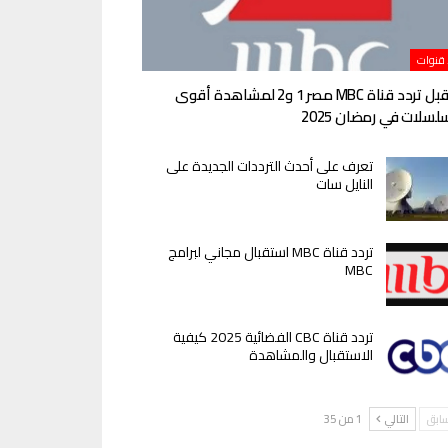
 قنوات
استقبل تردد قناة MBC مصر 1 و2 لمشاهدة أقوى
لسلات في رمضان 2025
تعرف على أحدث الترددات الجديدة على
النايل سات
تردد قناة MBC استقبال مجاني لبرامج
MBC
تردد قناة CBC الفضائية 2025 كيفية
الاستقبال والمشاهدة
سابق
التالي
1 من 35