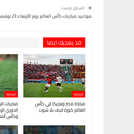
Pinterest
OK.ru
السابق بوست
مواعيد مباريات كأس العالم يوم الأربعاء 23 نوفمبر
قد يعجبك ايضا
الرياضة
الرياضة
مباراة مصر وبلجيكا في كأس
مباريات ال
العالم كورة لايف يلا شوت
الدوري ال
وكأس أمم 