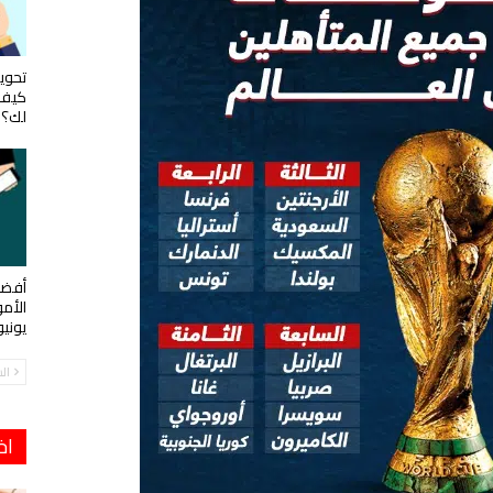
تحويل
كيف 
لك؟
أفضل
الأم
يوني
ال
اخ