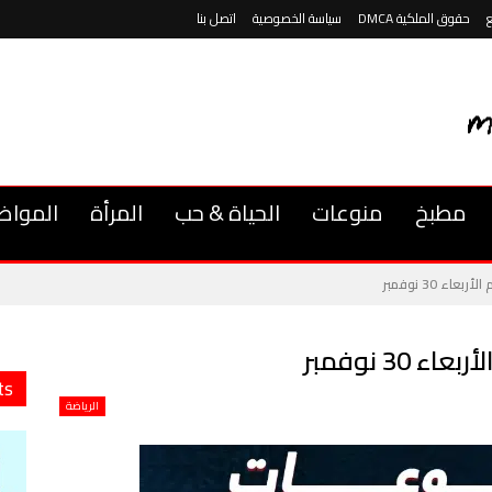
حقوق الملكية DMCA
سياسة الخصوصية
اتصل بنا
مطبخ
منوعات
الحياة & حب
المرأة
المواض
ء 30 نوفمبر
3 نوفمبر
ts
الرياضة