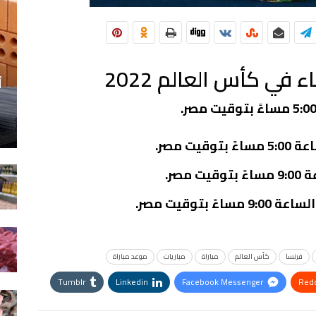
 في كأس العالم 2022
أ
ت مصر.
صر.
توقيت مصر.
فرنسا
كأس العالم
مباراة
مباريات
موعد مباراة
Tumblr
Linkedin
Facebook Messenger
Redd
StumbleUpon
VK
Digg
طباعة