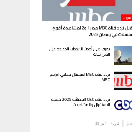
 قنوات
استقبل تردد قناة MBC مصر 1 و2 لمشاهدة أقوى
لسلات في رمضان 2025
تعرف على أحدث الترددات الجديدة على
النايل سات
تردد قناة MBC استقبال مجاني لبرامج
MBC
تردد قناة CBC الفضائية 2025 كيفية
الاستقبال والمشاهدة
سابق
التالي
1 من 35