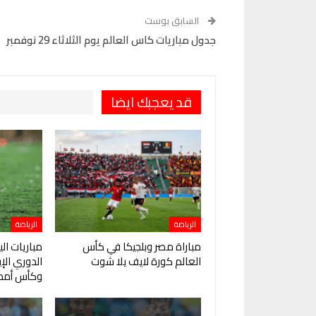
Pinterest
OK.ru
السابق بوست
جدول مباريات كاس العالم يوم الثلاثاء 29 نوفمبر
قد يعجبك ايضا
الرياضة
الرياضة
مباراة مصر وبلجيكا في كأس
مباريات ال
العالم كورة لايف يلا شوت
الدوري ال
وكأس أمم 