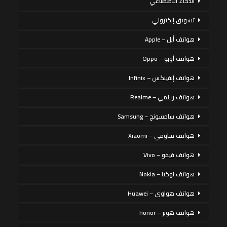
الذكاء الاصطناعي
تسويق إلكتروني
هواتف أبل – Apple
هواتف أوبو – Oppo
هواتف إنفينكس – Infinix
هواتف ريلمي – Realme
هواتف سامسونج – Samsung
هواتف شاومي – Xiaomi
هواتف فيفو – Vivo
هواتف نوكيا – Nokia
هواتف هواوي – Huawei
هواتف هونر – honor