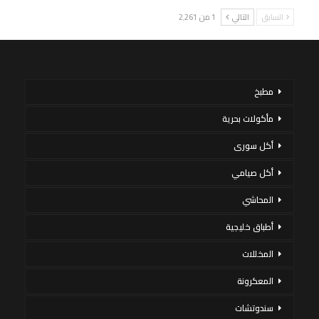
السابق
التالي
1 من 2٬261
مطبخ
مأكولات بحرية
أكل سورى
أكل صيامي
المحاشي
أطباق خليجية
المخللات
المعكرونة
سندوتشات