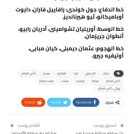
خط الدفاع: جول كوندى: رافاييل فاران، دايوت
أوباميكانو، ثيو هيرنانديز.
خط الوسط: أوريليان تشوامينى، أدريان رابيو،
أنطوان جريزمان.
خط الهجوم: عثمان ديمبلى، كيان مبابى،
أوليفيه جيرو.
استاد
الأرجنتين
البث
القاهرة
فرنسا
كأس العالم
كاس العالم
مباراة
مباريات
منتخب
موعد مباراة
نهائي كأس العالم
ReddIt
Twitter
Facebook
شارك
Linkedin
Facebook Messenger
WhatsApp
Telegram
Tumblr
السابق بوست
القادم بوست
البريد الإلكتروني
بث مباشر مباراة فرنسا ضد
StumbleUpon
VK
مشاهدة مباراة الأرجنتين