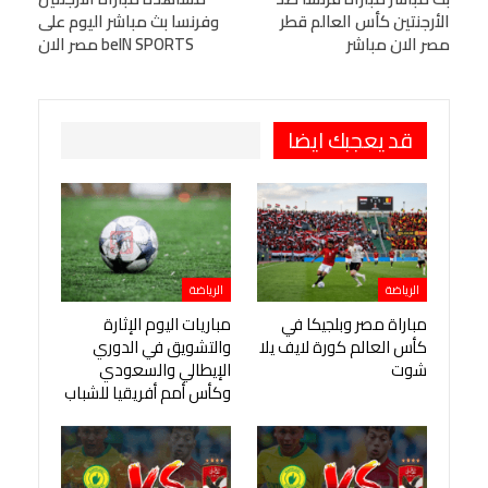
الأرجنتين كأس العالم قطر
وفرنسا بث مباشر اليوم على
Viber
BlackBerry
LINE
Digg
مصر الان مباشر
beIN SPORTS مصر الان
طباعة
OK.ru
Pinterest
قد يعجبك ايضا
الرياضة
الرياضة
مباراة مصر وبلجيكا في
مباريات اليوم الإثارة
كأس العالم كورة لايف يلا
والتشويق في الدوري
شوت
الإيطالي والسعودي
وكأس أمم أفريقيا للشباب