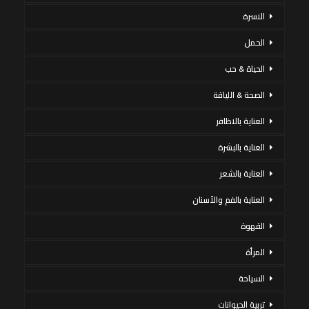
الاسرة
الحمل
الحياة & حب
الصحة & اللياقة
العناية بالاظافر
العناية بالبشرة
العناية بالشعر
العناية بالفم والأسنان
القهوة
المرأة
السياحة
تربية الحيوانات