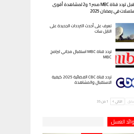
استقبل تردد قناة MBC مصر 1 و2 لمشاهدة أقوى
لسلات في رمضان 2025
تعرف على أحدث الترددات الجديدة على
النايل سات
تردد قناة MBC استقبال مجاني لبرامج
MBC
تردد قناة CBC الفضائية 2025 كيفية
الاستقبال والمشاهدة
سابق
التالي
1 من 35
ائد العسل