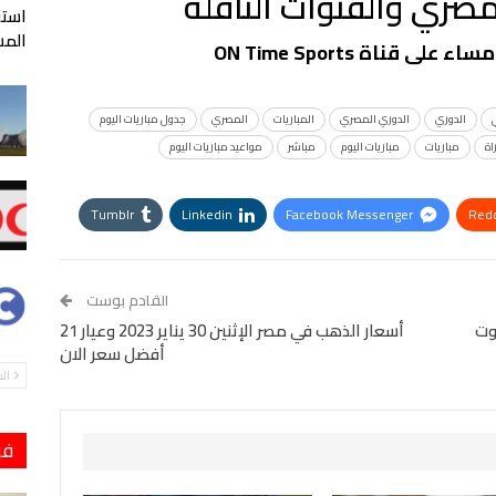
مصري والقنوات الناقلة
المس
الدوري
الدوري المصري
المباريات
المصري
جدول مباريات اليوم
اة
مباريات
مباريات اليوم
مباشر
مواعيد مباريات اليوم
Tumblr
Linkedin
Facebook Messenger
Redd
StumbleUpon
VK
Digg
طباعة
القادم بوست
لإثنين 30-1-2023 الحوت
أسعار الذهب في مصر الإثنين 30 يناير 2023 وعيار 21
أفضل سعر الان
ال
فو