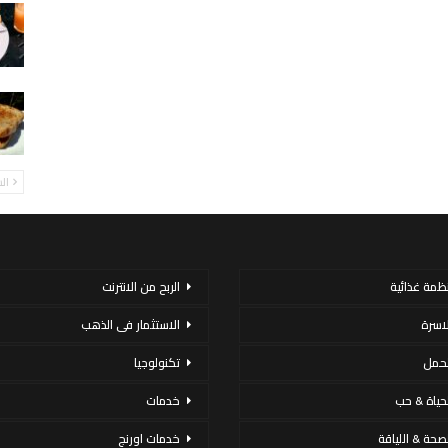
ال
نظمة غذائية
الربح من الانترنت
لاسرة
الاستثمار فى الذهب
لحمل
تكنولوجيا
لحياة & حب
خدمات
لصحة & اللياقة
خدمات اورنج