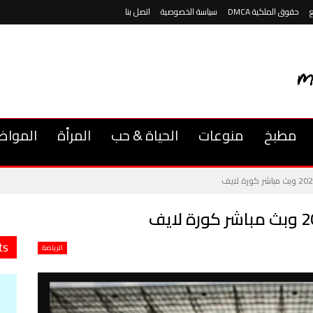
حقوق الملكية DMCA
سياسة الخصوصية
اتصل بنا
مطبخ
منوعات
الحياة & حب
المرأة
المواض
ts
الرياضة