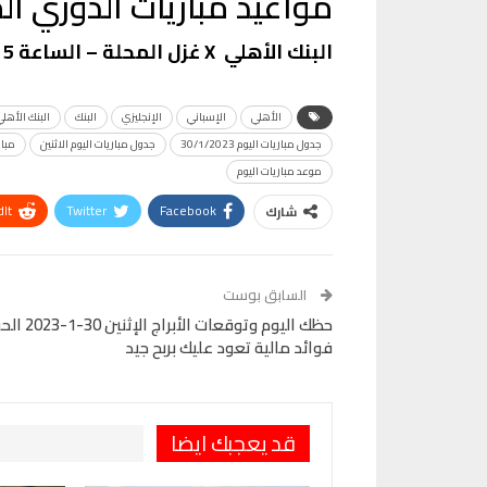
مواعيد مباريات الدوري ال
البنك الأهلي X غزل المحلة – الساعة 5 مساء على قناة ON Time Sports
الأهلي
الإسباني
الإنجليزي
البنك
البنك الأهلي
جدول مباريات اليوم 30/1/2023
جدول مباريات اليوم الاثنين
مبار
موعد مباريات اليوم
It
Twitter
Facebook
شارك
Telegram
البريد الإلكتروني
Pinterest
OK.ru
السابق بوست
حظك اليوم وتوقعات الأبراج ا
فوائد مالية تعود عليك بربح جيد
قد يعجبك ايضا