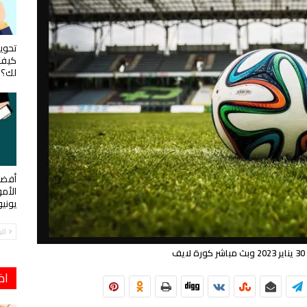
تحويل
كيف 
لك؟
أفضل
الأم
يوني
ال
ف
اخ