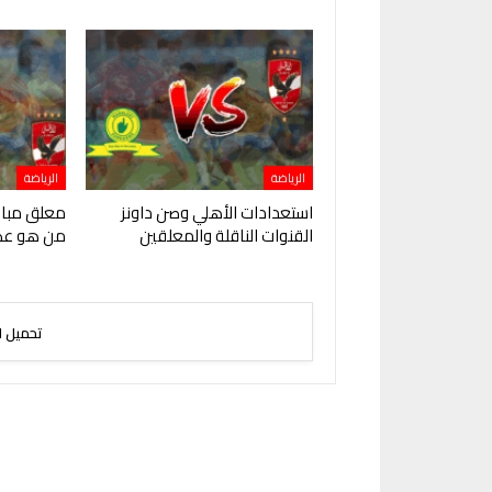
الرياضة
الرياضة
استعدادات الأهلي وصن داونز
معلق مبارا
القنوات الناقلة والمعلقين
من هو عص
تحميل ا