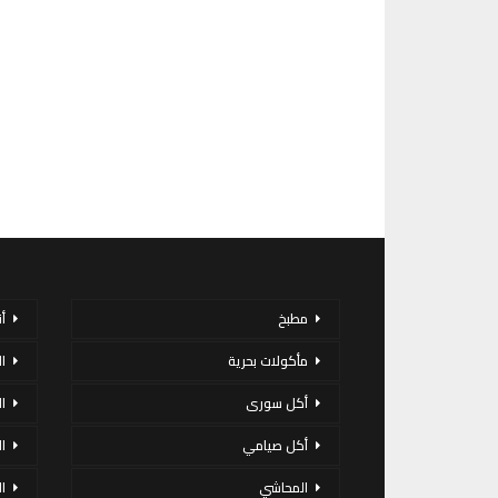
مطبخ
أ
مأكولات بحرية
ا
أكل سورى
ا
أكل صيامي
ا
المحاشي
ا