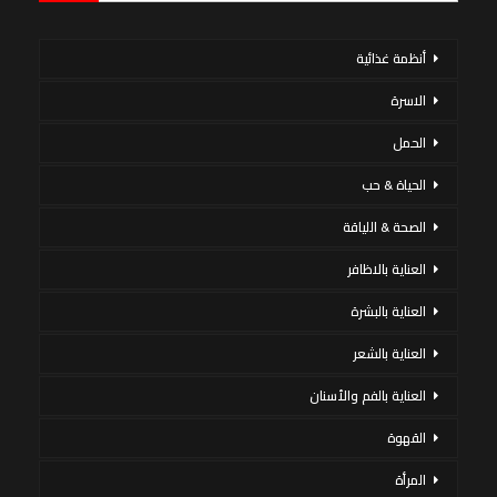
أنظمة غذائية
الاسرة
الحمل
الحياة & حب
الصحة & اللياقة
العناية بالاظافر
العناية بالبشرة
العناية بالشعر
العناية بالفم والأسنان
القهوة
المرأة