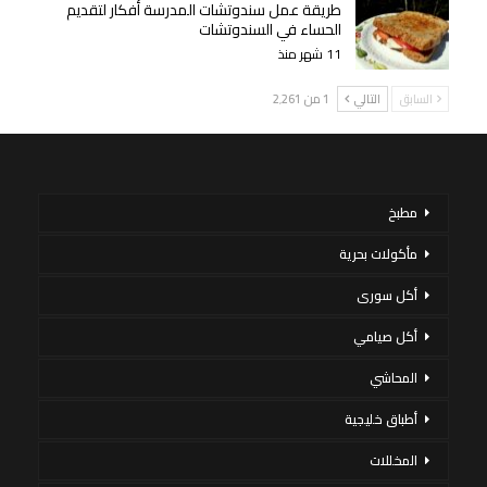
طريقة عمل سندوتشات المدرسة أفكار لتقديم
الحساء في السندوتشات
11 شهر منذ
السابق
التالي
1 من 2٬261
مطبخ
مأكولات بحرية
أكل سورى
أكل صيامي
المحاشي
أطباق خليجية
المخللات