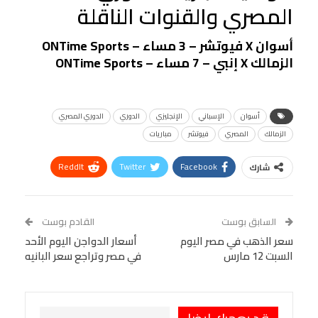
المصري والقنوات الناقلة
أسوان X فيوتشر – 3 مساء – ONTime Sports
الزمالك X إنبي – 7 مساء – ONTime Sports
أسوان
الإسباني
الإنجليزي
الدوري
الدوري المصري
الزمالك
المصري
فيوتشر
مباريات
ReddIt
Twitter
Facebook
شارك
Linkedin
Facebook Messenger
WhatsApp
Telegram
Tumblr
السابق بوست
القادم بوست
البريد الإلكتروني
سعر الذهب في مصر اليوم
StumbleUpon
VK
أسعار الدواجن اليوم الأحد
السبت 12 مارس
في مصر وتراجع سعر البانيه
Viber
BlackBerry
LINE
Digg
طباعة
OK.ru
Pinterest