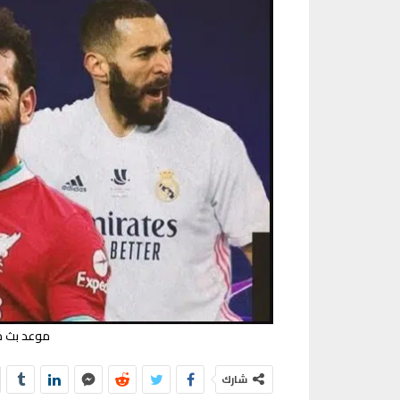
موعد بث مب
شارك