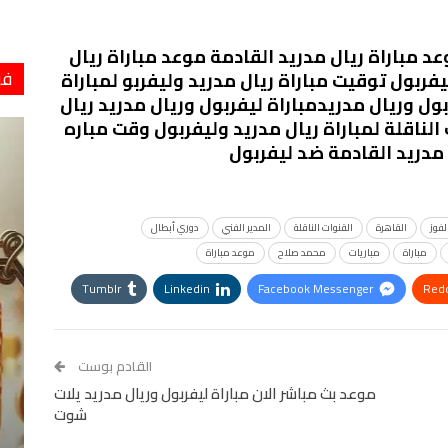
د مباراة ريال مدريد القادمة موعد مباراة ريال
فو
فربول توقيت مباراة ريال مدريد وليفربو لمباراة
ول وريال مدريدمباراة ليفربول وريال مدريد ريال
الناقلة لمباراة ريال مدريد وليفربول وقت مباره
 مدريد القادمة ضد ليفربول
لفوز
القاهرة
القنوات الناقلة
المدير الفني
دوري أبطال
مباراة
مباريات
محمد صلاح
موعد مباراة
Tumblr
Linkedin
Facebook Messenger
Redd
StumbleUpon
VK
Digg
طباعة
القادم بوست
موعد بث مباشر الان مباراة ليفربول وريال مدريد يلات
شوت