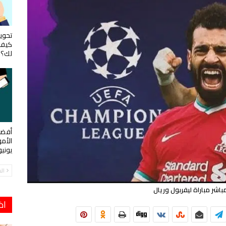
تحويل
كيف 
لك؟
أفضل
الأم
يوني
ال
اشر مباراة ليفربول وريال
اخ