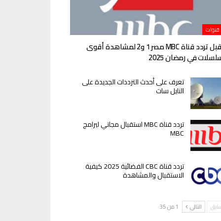
 قنوات
استقبل تردد قناة MBC مصر 1 و2 لمشاهدة أقوى
لسلات في رمضان 2025
تعرف على أحدث الترددات الجديدة على
النايل سات
تردد قناة MBC استقبال مجاني لبرامج
MBC
تردد قناة CBC الفضائية 2025 كيفية
الاستقبال والمشاهدة
سابق
التالي
1 من 35