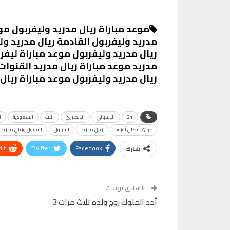
موعد مباراة ريال مدريد وليفربول موع
مدريد وليفربول القادمة ريال مدريد ولي
ريال مدريد وليفربول موعد مباراة ليفرب
مدريد موعد مباراة ريال مدريد القنوات 
ريال مدريد وليفربول موعد مباراة ريال
21
الإسباني
الإنجليزي
البث
السعودية
ا
دوري أبطال أوروبا
ريال مدريد
ليفربول
ليفربول وريال مدريد
It
Twitter
Facebook
شارك
Telegram
البريد الإلكتروني
Pinterest
OK.ru
السابق بوست
أحد الملوك زوج ولده ثلاث مرات 3