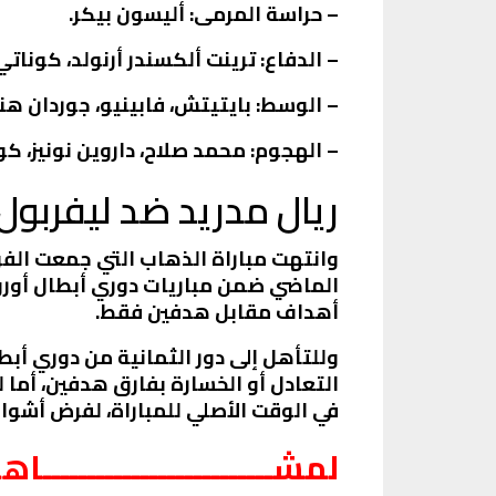
– حراسة المرمى: أليسون بيكر.
– الدفاع: ترينت ألكسندر أرنولد، كوناتي
– الوسط: بايتيتش، فابينيو، جوردان ه
– الهجوم: محمد صلاح، داروين نونيز، ك
ريال مدريد ضد ليفربول
الماضي ضمن مباريات دوري أبطال أوروب
أهداف مقابل هدفين فقط.
وللتأهل إلى دور الثمانية من دوري أبطال
في الوقت الأصلي للمباراة، لفرض أشوا
لمشــــــــــــــــــــــــ