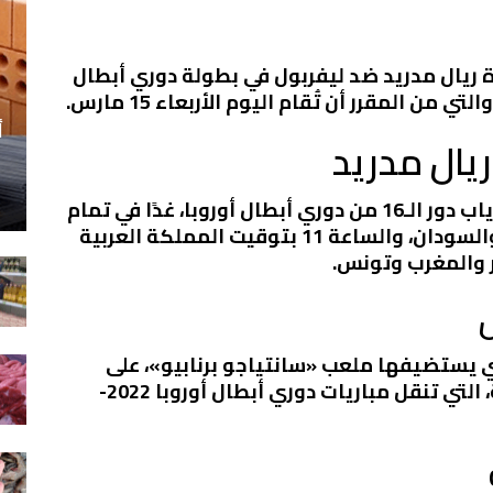
 ريال مدريد ضد ليفربول في بطولة دوري أبطال
أ
ريال مدريد
ويواجه ريال مدريد نظيره ليفربول في إياب دور الـ16 من دوري أبطال أوروبا، غدًا في تمام
الساعة الـ10 بتوقيت القاهرة والأردن والسودان، والساعة 11 بتوقيت المملكة العربية
ل
لتي يستضيفها ملعب «سانتياجو برنابيو»، على
مجموعة قنوات بي إن سبورت القطرية، التي تنقل مباريات دوري أبطال أوروبا 2022-