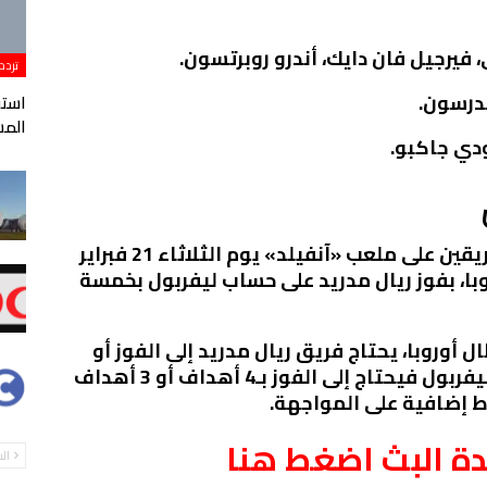
، فيرجيل فان دايك، أندرو روبرتسون.
تردد
ندرسون.
المس
ودي جاكبو.
وانتهت مباراة الذهاب التي جمعت الفريقين على ملعب «آنفيلد» يوم الثلاثاء 21 فبراير
ا، بفوز ريال مدريد على حساب ليفربول بخمسة
 أوروبا، يحتاج فريق ريال مدريد إلى الفوز أو
التعادل أو الخسارة بفارق هدفين، أما ليفربول فيحتاج إلى الفوز بـ4 أهداف أو 3 أهداف
ط إضافية على المواجهة.
ــاهدة البث اضغط هنا
ال