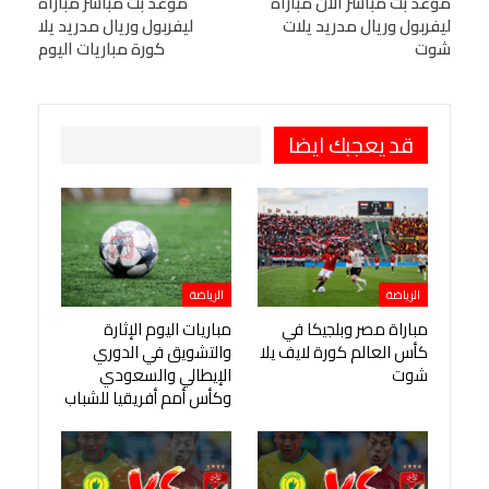
موعد بث مباشر الان مباراة
موعد بث مباشر مباراة
ليفربول وريال مدريد يلات
ليفربول وريال مدريد يلا
Viber
BlackBerry
LINE
Digg
شوت
كورة مباريات اليوم
طباعة
OK.ru
Pinterest
قد يعجبك ايضا
الرياضة
الرياضة
مباراة مصر وبلجيكا في
مباريات اليوم الإثارة
كأس العالم كورة لايف يلا
والتشويق في الدوري
شوت
الإيطالي والسعودي
وكأس أمم أفريقيا للشباب