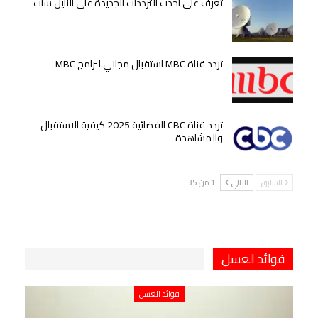
تعرف على أحدث الترددات الجديدة على النايل سات
تردد قناة MBC استقبال مجاني لبرامج MBC
تردد قناة CBC الفضائية 2025 كيفية الاستقبال
والمشاهدة
السابق
التالي
1 من 35
فوائد العسل
فوائد العسل