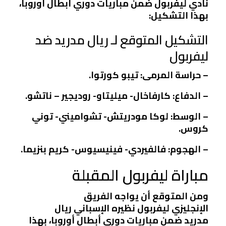
نادي ليفربول ضمن مباريات دوري أبطال أوروبا،
بهذا التشكيل:
التشكيل المتوقع لـ ريال مدريد ضد
ليفربول
– حراسة المرمى: تيبو كورتوا.
– الدفاع: كارفاخال- ميليتاو- روديجير – ناتشو.
– الوسط: لوكا مودريتش- تشواميني- توني
كروس.
– الهجوم: فالفيردي- فينيسيوس- كريم بنزيما.
مباراة ليفربول المقبلة
ومن المتوقع أن يواجه الفريق
الإنجليزي ليفربول نظيره الإسباني ريال
مدريد ضمن مباريات دوري أبطال أوروبا، بهذا