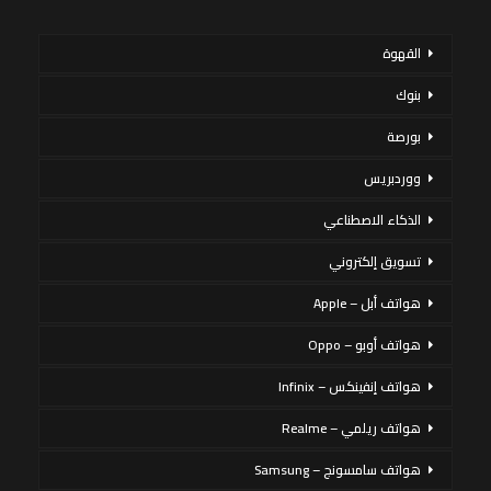
القهوة
بنوك
بورصة
ووردبريس
الذكاء الاصطناعي
تسويق إلكتروني
هواتف أبل – Apple
هواتف أوبو – Oppo
هواتف إنفينكس – Infinix
هواتف ريلمي – Realme
هواتف سامسونج – Samsung