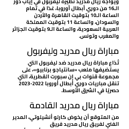
ويواجه ريال مدريد نظيره ليفربول في إياب دور
الـ16 من دوري أبطال أوروبا، غدًا في تمام
الساعة الـ10 بتوقيت القاهرة والأردن
والسودان، والساعة 11 بتوقيت المملكة
العربية السعودية، والساعة الـ9 بتوقيت الجزائر
والمغرب وتونس.
مباراة ريال مدريد وليفربول
تُذاع مباراة ريال مدريد ضد ليفربول التي
يستضيفها ملعب «سانتياجو برنابيو»، على
مجموعة قنوات بي إن سبورت القطرية، التي
تنقل مباريات دوري أبطال أوروبا 2022-2023
حصريًا في الشرق الأوسط.
مباراة ريال مدريد القادمة
من المتوقع أن يخوض كارلو أنشيلوتي، المدير
الفني لفريق ريال مدريد فريق