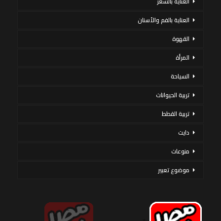
العناية بالشعر
العناية بالفم والأسنان
القهوة
المرأة
السياحة
تربية الحيوانات
تربية القطط
دايت
منوعات
موضوع تعبير