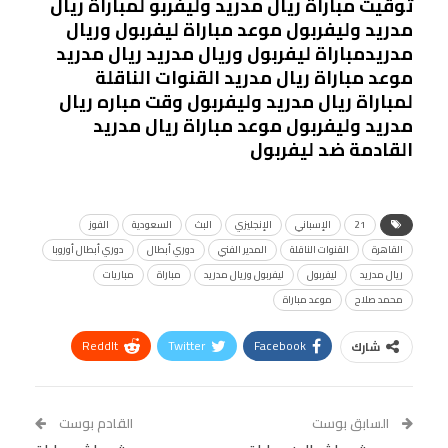
توقيت مباراة ريال مدريد وليفربو لمباراة ريال
مدريد وليفربول موعد مباراة ليفربول وريال
مدريدمباراة ليفربول وريال مدريد ريال مدريد
موعد مباراة ريال مدريد القنوات الناقلة
لمباراة ريال مدريد وليفربول وقت مباره ريال
مدريد وليفربول موعد مباراة ريال مدريد
القادمة ضد ليفربول
21
الإسباني
الإنجليزي
البث
السعودية
الفوز
القاهرة
القنوات الناقلة
المدير الفني
دوري أبطال
دوري أبطال أوروبا
ريال مدريد
ليفربول
ليفربول وريال مدريد
مباراة
مباريات
محمد صلاح
موعد مباراة
ReddIt
Twitter
Facebook
شارك
Linkedin
Facebook Messenger
WhatsApp
Telegram
Tumblr
السابق بوست
القادم بوست
البريد الإلكتروني
StumbleUpon
VK