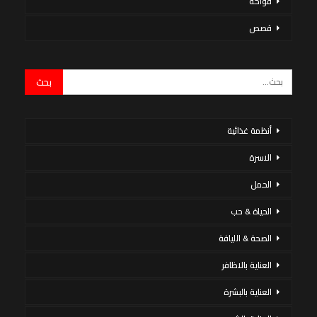
فواكه
قصص
أنظمة غذائية
الاسرة
الحمل
الحياة & حب
الصحة & اللياقة
العناية بالاظافر
العناية بالبشرة