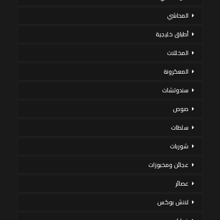
المحاشي
أطباق خليجية
المخللات
المعكرونة
سندوتشات
صوص
سلطات
شوربات
عجائن ومخبوزات
عصائر
لانش بوكس