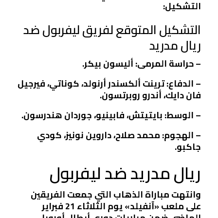
التشكيل:
التشكيل المتوقع لفريق ليفربول ضد
ريال مدريد
– حراسة المرمى: أليسون بيكر.
– الدفاع: ترينت ألكسندر أرنولد، كوناتي، فيرجيل
فان دايك، أندرو روبرتسون.
– الوسط: بايتيتش، فابينيو، جوردان هندرسون.
– الهجوم: محمد صلاح، داروين نونيز، كودي
جاكبو.
ريال مدريد ضد ليفربول
وانتهت مباراة الذهاب التي جمعت الفريقين
على ملعب «آنفيلد» يوم الثلاثاء 21 فبراير
الماضي ضمن مباريات دوري أبطال أوروبا،