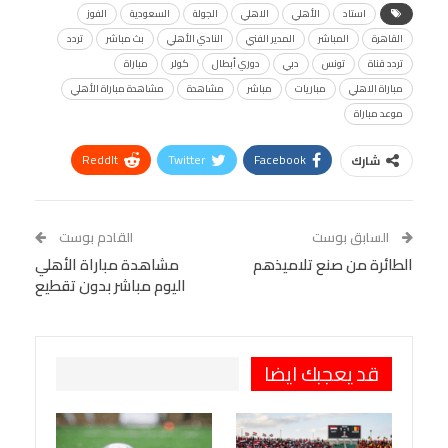
استاد
الأهلي
الاهلي
الجولة
السعودية
الفوز
القاهرة
المباشر
المدير الفني
النادي الأهلي
بث مباشر
تردد
تردد قناة
تونس
دبي
دوري أبطال
كولر
مباراة
مباراة الاهلي
مباريات
مباشر
مشاهدة
مشاهدة مباراة الأهلي
موعد مباراة
ReddIt
Twitter
Facebook
شارك
Linkedin
Facebook Messenger
WhatsApp
Telegram
Tumblr
السابق بوست
القادم بوست
البريد الإلكتروني
الطائرة من صنع تلاميذهم
StumbleUpon
VK
مشاهدة مباراة الأهلي
اليوم مباشر بدون تقطيع
Viber
BlackBerry
LINE
Digg
طباعة
OK.ru
Pinterest
قد يعجبك ايضا