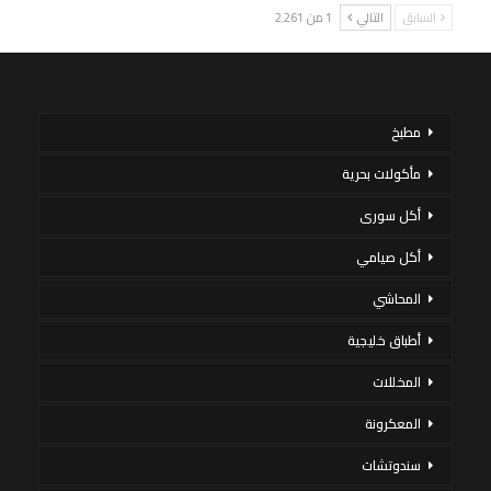
السابق
التالي
1 من 2٬261
مطبخ
مأكولات بحرية
أكل سورى
أكل صيامي
المحاشي
أطباق خليجية
المخللات
المعكرونة
سندوتشات