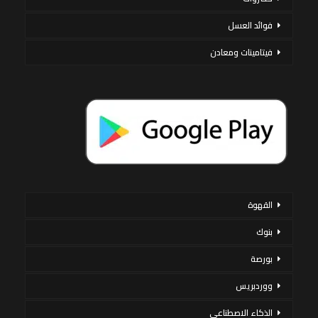
فوائد العسل
فيتامينات ومعادن
القهوة
بنوك
بورصة
ووردبريس
الذكاء الاصطناعي