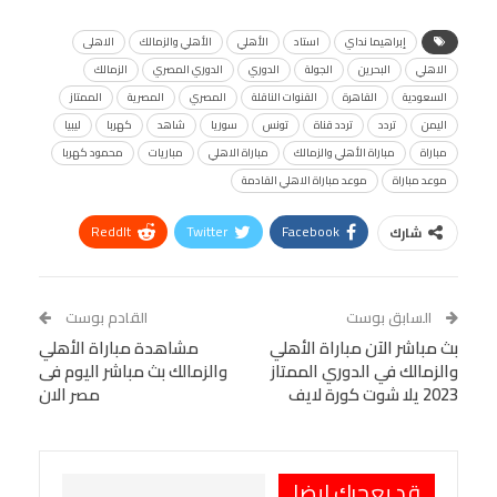
إبراهيما نداي
استاد
الأهلي
الأهلي والزمالك
الاهلى
الاهلي
البحرين
الجولة
الدوري
الدوري المصري
الزمالك
السعودية
القاهرة
القنوات الناقلة
المصري
المصرية
الممتاز
اليمن
تردد
تردد قناة
تونس
سوريا
شاهد
كهربا
ليبيا
مباراة
مباراة الأهلي والزمالك
مباراة الاهلي
مباريات
محمود كهربا
موعد مباراة
موعد مباراة الاهلي القادمة
ReddIt
Twitter
Facebook
شارك
Linkedin
Facebook Messenger
WhatsApp
Telegram
Tumblr
السابق بوست
القادم بوست
البريد الإلكتروني
بث مباشر الآن مباراة الأهلي
StumbleUpon
VK
مشاهدة مباراة الأهلي
والزمالك في الدوري الممتاز
والزمالك بث مباشر اليوم فى
Viber
BlackBerry
LINE
Digg
2023 يلا شوت كورة لايف
مصر الان
طباعة
OK.ru
Pinterest
قد يعجبك ايضا