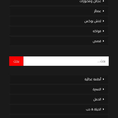
عجائن ومخبوزات
عصائر
لانش بوكس
فواكه
قصص
أنظمة غذائية
الاسرة
الحمل
الحياة & حب