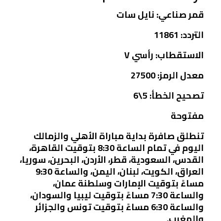
قمر صناعي: نايل سات
التردد: 11861
الاستقطاب: رأسي V
معدل الرمز: 27500
تصحيح الخطأ: 5\6
مفتوحة
تنطلق صافرة بداية مباراة الأهلي والزمالك
اليوم في تمام الساعة 8:30 بتوقيت القاهرة،
القدس، السعودية، قطر، الأردن، البحرين، سوريا،
العراق، الكويت، لبنان، اليمن، والساعة 9:30
مساءً بتوقيت الإمارات وسلطنة عمان،
والساعة 7:30 مساءً بتوقيت ليبيا والسودان،
والساعة 6:30 مساءً بتوقيت تونس والجزائر
والمغرب.