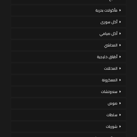
مأكولات بحرية
أكل سورى
أكل صيامي
المحاشي
أطباق خليجية
المخللات
المعكرونة
سندوتشات
صوص
سلطات
شوربات