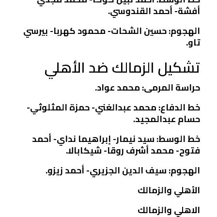
أفشة- أحمد القندوسي.
الهجوم: حسين الشحات- محمود كهربا- بيرسي
تاو.
تشكيل الزمالك ضد الأهلي
حراسة المرمى: محمد عواد.
خط الدفاع: محمد عبدالغني- حمزة المثلوثي-
حسام عبدالمجيد.
خط الوسط: سيد نيمار- إبراهيما نداي- أحمد
فتوح- محمد أشرف روقا- شيكابالا.
الهجوم: سيف الدين الجزيري- أحمد زيزو.
الأهلي والزمالك
الاهلي والزمالك