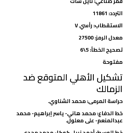
قمر صناعي: نايل سات
التردد: 11861
الاستقطاب: رأسي V
معدل الرمز: 27500
تصحيح الخطأ: 5\6
مفتوحة
تشكيل الأهلي المتوقع ضد
الزمالك
حراسة المرمى: محمد الشناوي.
خط الدفاع: محمد هاني- ياسر إبراهيم- محمد
عبدالمنعم- على معلول.
خط الوسط: أحمد نبيل كوكا- محمد مجدي