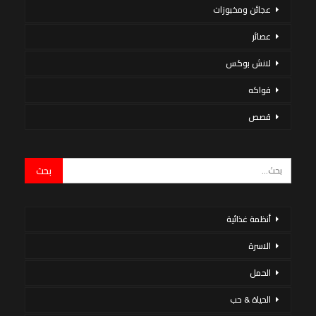
عجائن ومخبوزات
عصائر
لانش بوكس
فواكه
قصص
أنظمة غذائية
الاسرة
الحمل
الحياة & حب