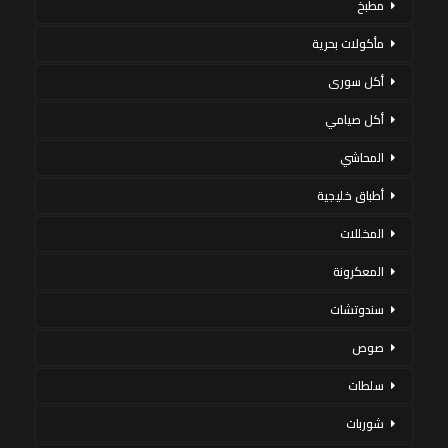
مطبخ
مأكولات بحرية
أكل سورى
أكل صيامي
المحاشي
أطباق خليجية
المخللات
المعكرونة
سندوتشات
صوص
سلطات
شوربات