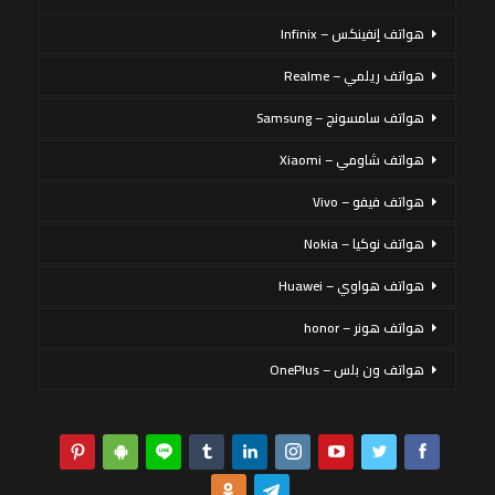
هواتف إنفينكس – Infinix
هواتف ريلمي – Realme
هواتف سامسونج – Samsung
هواتف شاومي – Xiaomi
هواتف فيفو – Vivo
هواتف نوكيا – Nokia
هواتف هواوي – Huawei
هواتف هونر – honor
هواتف ون بلس – OnePlus