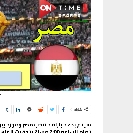
م
شارك