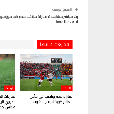
Pinterest
OK.ru
السابق بوست
بث مباشر مشاهدة مباراة منتخب مصر ضد موزمبي
لايف kora live
قد يعجبك ايضا
الرياضة
الرياضة
مباراة مصر وبلجيكا في كأس
مباريات ال
العالم كورة لايف يلا شوت
الدوري ال
وكأس أمم 