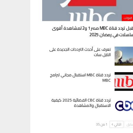
 قنوات
استقبل تردد قناة MBC مصر 1 و2 لمشاهدة أقوى
لسلات في رمضان 2025
تعرف على أحدث الترددات الجديدة على
النايل سات
تردد قناة MBC استقبال مجاني لبرامج
MBC
تردد قناة CBC الفضائية 2025 كيفية
الاستقبال والمشاهدة
سابق
التالي
1 من 35