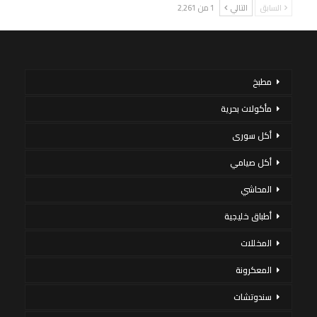
السابق
التالي
1 من 2٬261
مطبخ
مأكولات بحرية
أكل سورى
أكل صيامي
المحاشي
أطباق خليجية
المخللات
المعكرونة
سندوتشات