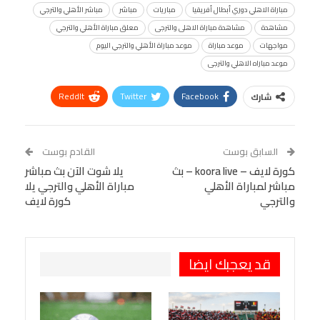
مباراة الاهلي دوري أبطال أفريقيا
مباريات
مباشر
مباشر الأهلي والترجي
مشاهدة
مشاهدة مباراة الاهلى والترجى
معلق مباراة الأهلي والترجي
مواجهات
موعد مباراة
موعد مباراة الأهلي والترجي اليوم
موعد مباراه الاهلي والترجى
ReddIt
Twitter
Facebook
شارك
Linkedin
Facebook Messenger
WhatsApp
Telegram
Tumblr
السابق بوست
القادم بوست
البريد الإلكتروني
كورة لايف – koora live – بث
StumbleUpon
VK
يلا شوت الآن بث مباشر
مباشر لمباراة الأهلي
مباراة الأهلي والترجي يلا
Viber
BlackBerry
LINE
Digg
والترجي
كورة لايف
طباعة
OK.ru
Pinterest
قد يعجبك ايضا