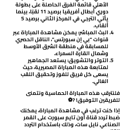
الأهلي قائمة الفرق الحاصلة على بطولة
دوري أبطال أفريقيا برصيد 11 لقبًا، بينما
يأتي الترجي في المركز الثاني برصيد 5
ألقاب.
البث المباشر
: يمكن مشاهدة المباراة عبر
قنوات “بي إن سبورتس”، الناقل الحصري
للمسابقة في منطقة الشرق الأوسط
وشمال القارة السمراء.
التوتر والتشويق
: يستعد الجماهير
لمتابعة هذه المباراة المصيرية، حيث
يسعى كل فريق للفوز وتحقيق اللقب
الغالي.
فلنترقب هذه المباراة الحماسية ونتمنى
للفريقين التوفيق! ?⚽
إذا كنت ترغب في مشاهدة المباراة، يمكنك
ضبط تردد قناة أون تايم سبورت على القمر
الصناعي نايل سات، وذلك باستخدام التردد