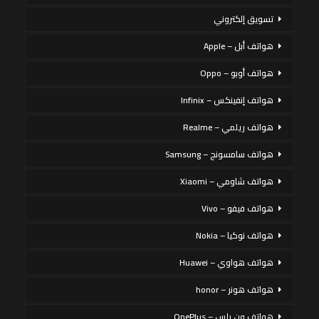
تسويق إلكتروني
هواتف أبل – Apple
هواتف أوبو – Oppo
هواتف إنفينكس – Infinix
هواتف ريلمي – Realme
هواتف سامسونج – Samsung
هواتف شاومي – Xiaomi
هواتف فيفو – Vivo
هواتف نوكيا – Nokia
هواتف هواوي – Huawei
هواتف هونر – honor
هواتف ون بلس – OnePlus