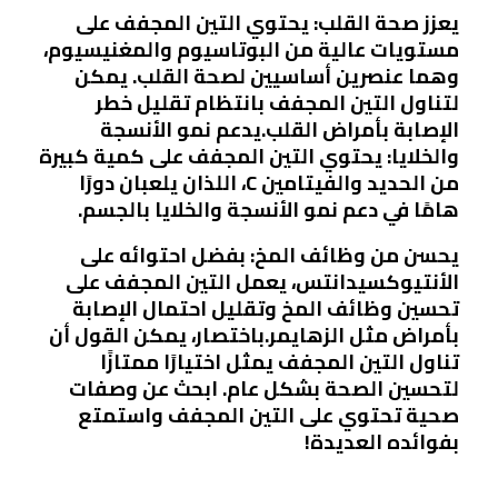
يعزز صحة القلب: يحتوي التين المجفف على
مستويات عالية من البوتاسيوم والمغنيسيوم،
وهما عنصرين أساسيين لصحة القلب. يمكن
لتناول التين المجفف بانتظام تقليل خطر
الإصابة بأمراض القلب.يدعم نمو الأنسجة
والخلايا: يحتوي التين المجفف على كمية كبيرة
من الحديد والفيتامين C، اللذان يلعبان دورًا
هامًا في دعم نمو الأنسجة والخلايا بالجسم.
يحسن من وظائف المخ: بفضل احتوائه على
الأنتيوكسيدانتس، يعمل التين المجفف على
تحسين وظائف المخ وتقليل احتمال الإصابة
بأمراض مثل الزهايمر.باختصار، يمكن القول أن
تناول التين المجفف يمثل اختيارًا ممتازًا
لتحسين الصحة بشكل عام. ابحث عن وصفات
صحية تحتوي على التين المجفف واستمتع
بفوائده العديدة!