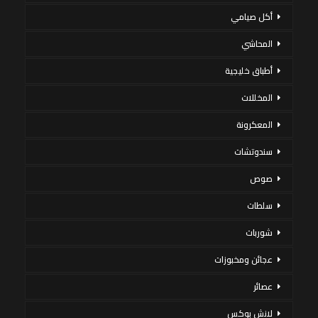
أكل صيامي
المحاشي
أطباق خليجية
المخللات
المعكرونة
سندوتشات
صوص
سلطات
شوربات
عجائن ومخبوزات
عصائر
لانش بوكس