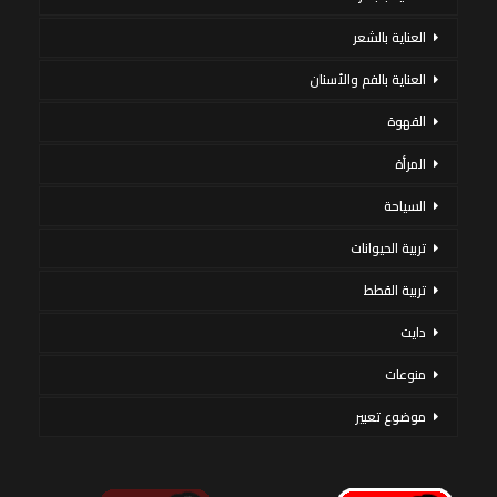
العناية بالشعر
العناية بالفم والأسنان
القهوة
المرأة
السياحة
تربية الحيوانات
تربية القطط
دايت
منوعات
موضوع تعبير