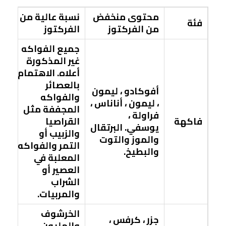
محتوى منخفض
نسبة عالية من
فئة
من الفركتوز
الفركتوز
جميع الفواكه
غير المذكورة
أعلاه. الاهتمام
بالعصائر
أفوكادو ، ليمون
والفواكه
، ليمون ، أناناس ،
المجففة مثل
فراولة ،
فاكهة
القراصيا
يوسفي. البرتقال
والزبيب أو
والموز والتوت
التمر والفواكه
والبطيخ.
المعلبة في
العصير أو
الشراب
والمربيات.
الخرشوف
جزر ، كرفس ،
والهليون