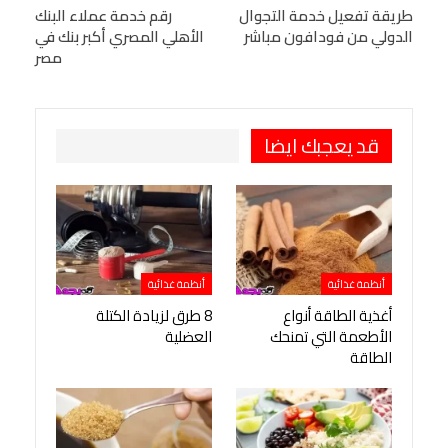
البريد الإلكتروني
طريقة تفعيل خدمة التجوال
StumbleUpon
VK
رقم خدمة عملاء البنك
الدولي من فودافون مباشر
الأهلي المصري أكبر بنك في
Viber
BlackBerry
LINE
Digg
مصر
طباعة
OK.ru
Pinterest
قد يعجبك ايضا
أنظمة غذائية
أنظمة غذائية
أغذية الطاقة أنواع
8 طرق لزيادة الكتلة
الأطعمة التي تمنحك
العضلية
الطاقة