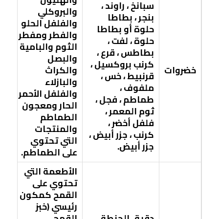
سبانخ ، راوند ،
والبروكلي
بنجر ، بطاطا
والفلفل الحلو
حلوة أو بطاطا
والفطر ومفطر
حلوة ، لفت ،
الثوم والبامية
بطاطس ، قرع ،
والبصل
كرنب بروكسيل ،
خضروات
والكراث
قرنبيط ، خس ،
والبازلاء
ملفوف ،
والفلفل الأحمر
طماطم ، فجل ،
الحار ومعجون
ثوم المعمر ،
الطماطم
فلفل أخضر ،
والمنتجات
كرنب ، جزر أبيض ،
التي تحتوي
جزر أبيض.
على الطماطم.
الأطعمة التي
تحتوي على
القمح كمكون
رئيسي (خبز
دقيق الحنطة
القمح