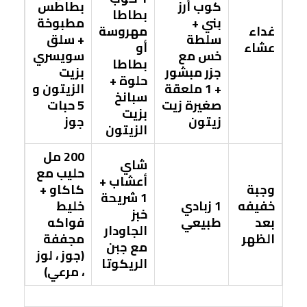
كوب أرز
بطاطس
بطاطا
بني +
مطبوخة
غداء
مهروسة
سلطة
+ سلق
عشاء
أو
خس مع
سويسري
بطاطا
جزر مبشور
بزيت
حلوة +
+ 1 ملعقة
الزيتون و
سبانخ
صغيرة زيت
5 حبات
بزيت
زيتون
جوز
الزيتون
200 مل
شاي
حليب مع
أعشاب +
وجبة
كاكاو +
1 شريحة
خفيفه
1 زبادي
خليط
خبز
بعد
طبيعي
فواكه
الجاودار
الظهر
مجففة
مع جبن
(جوز ، لوز
الريكوتا
، مرعي)