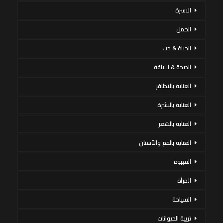
الاسرة
الحمل
الحياة & حب
الصحة & اللياقة
العناية بالاظافر
العناية بالبشرة
العناية بالشعر
العناية بالفم والأسنان
القهوة
المرأة
السياحة
تربية الحيوانات