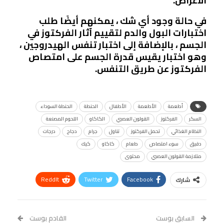
الأعراض.
في حالة وجود أي شك ، يمكنهم أيضًا طلب
اختبارات البول والدم لتقييم آثار الفركتوز في
الجسم ، بالإضافة إلى اختبار تنفس الهيدروجين ،
وهو اختبار يقيس قدرة الجسم على امتصاص
الفركتوز عن طريق التنفس.
أطعمة
الأطعمة
الأطفال
الحنطة
الحنطة السوداء
السكر
الفركتوز
القولون العصبي
الكاكاو
اللحوم المصنعة
النظام الغذائي
تحمل الفركتوز
تناول
جرام
دجاج
درجات
دقيق
سوء امتصاص
طعام
كاكاو
كيك
متلازمة القولون العصبي
محتوى
ReddIt
Twitter
Facebook
شارك
Linkedin
Facebook Messenger
WhatsApp
Telegram
Tumblr
السابق بوست
القادم بوست