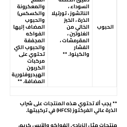
السوداء ،
والمعكرونة
الناتشوز ، تورتيلا
والكسكس)
الذرة ، الخبز
والحبوب
الحبوب
الخالي من
المضاف إليها
الغلوتين ،
الفواكه
المقرمشات ،
المجففة
الفشار
والحبوب التي
والكينوا. **
تحتوي على
مركبات
الكربون
الهيدروفلورية
المضافة. **
** يجب ألا تحتوي هذه المنتجات على شراب
الذرة عالي الفركتوز (HFCS) في تركيبتها.
منتجات مثل الزبادي الفواكه والآيس كريم،