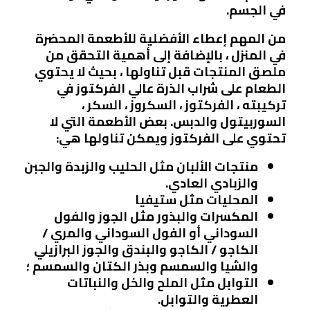
في الجسم.
من المهم إعطاء الأفضلية للأطعمة المحضرة
في المنزل ، بالإضافة إلى أهمية التحقق من
ملصق المنتجات قبل تناولها ، بحيث لا يحتوي
الطعام على شراب الذرة عالي الفركتوز في
تركيبته ، الفركتوز ، السكروز ، السكر ،
السوربيتول والدبس. بعض الأطعمة التي لا
تحتوي على الفركتوز ويمكن تناولها هي:
منتجات الألبان مثل
الحليب والزبدة والجبن
والزبادي العادي.
المحليات
مثل ستيفيا
المكسرات والبذور مثل
الجوز والفول
السوداني أو الفول السوداني والمري /
الكاجو / الكاجو والبندق والجوز البرازيلي
والشيا والسمسم وبذر الكتان والسمسم ؛
التوابل مثل
الملح والخل والنباتات
العطرية والتوابل.