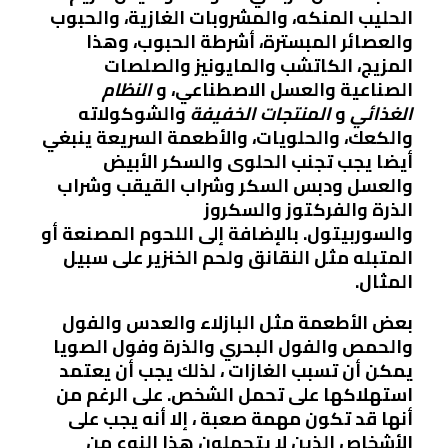
الحليب المنكه، والمشروبات الغازية، والحبوب
والعصائر المبسترة، أشرطة الحبوب، وهذا
المزيج، الكاتشب والمايونيز والصلصات
الصناعية والعسل الاصطناعي، و
النظام
الغذائي
و
المنتجات الخفيفة
والشوكولاته
والكعك، والحلويات، والأطعمة السريعة ينبغي
أيضا يجب تجنب الحلوى والسكر الأبيض
والعسل ودبس السكر وشراب القيقب وشراب
الذرة والفركتوز والسكروز
والسوربيتول. بالإضافة إلى اللحوم المصنعة أو
المتبله مثل النقانق ولحم الخنزير على سبيل
المثال.
بعض الأطعمة مثل البازلاء والعدس والفول
والحمص والفول البحري والذرة وفول الصويا
يمكن أن تسبب الغازات ، لذلك يجب أن يعتمد
استهلاكها على تحمل الشخص. على الرغم من
أنها قد تكون مهمة صعبة ، إلا أنه يجب على
الأشخاص الذين لا يتحملون هذا النوع من