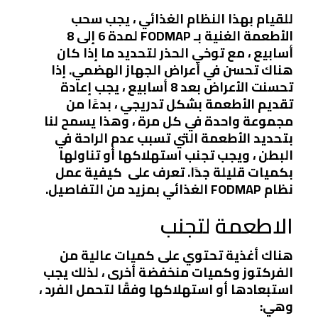
للقيام بهذا النظام الغذائي ، يجب سحب
الأطعمة الغنية بـ FODMAP لمدة 6 إلى 8
أسابيع ، مع توخي الحذر لتحديد ما إذا كان
هناك تحسن في أعراض الجهاز الهضمي. إذا
تحسنت الأعراض بعد 8 أسابيع ، يجب إعادة
تقديم الأطعمة بشكل تدريجي ، بدءًا من
مجموعة واحدة في كل مرة ، وهذا يسمح لنا
بتحديد الأطعمة التي تسبب عدم الراحة في
البطن ، ويجب تجنب استهلاكها أو تناولها
بكميات قليلة جدًا. تعرف على كيفية عمل
نظام FODMAP الغذائي بمزيد من التفاصيل.
الاطعمة لتجنب
هناك أغذية تحتوي على كميات عالية من
الفركتوز وكميات منخفضة أخرى ، لذلك
يجب
استبعادها أو استهلاكها وفقًا لتحمل الفرد
،
وهي: