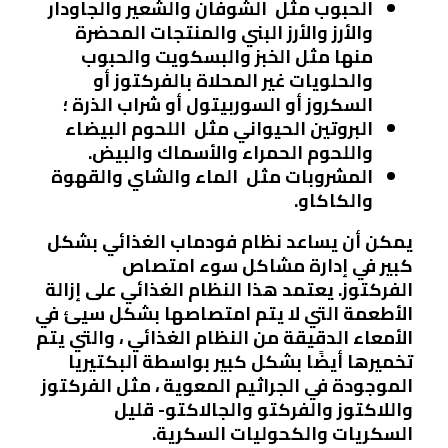
الحبوب مثل
الشوفان والشعير والجاودار
والأرز والأرز البني والمنتجات المحضرة
منها مثل الخبز والبسكويت والحبوب
والحلويات غير المحلاة بالفركتوز أو
السكروز أو السوربيتول أو شراب الذرة ؛
البروتين الحيواني مثل
اللحوم البيضاء
واللحوم الحمراء والأسماك والبيض.
المشروبات مثل
الماء والشاي والقهوة
والكاكاو.
يمكن أن يساعد نظام فودماب الغذائي بشكل
كبير في إدارة مشاكل سوء امتصاص
الفركتوز. يعتمد هذا النظام الغذائي على إزالة
الأطعمة التي لا يتم امتصاصها بشكل سيئ في
الأمعاء الدقيقة من النظام الغذائي ، والتي يتم
تخميرها أيضًا بشكل كبير بواسطة البكتيريا
الموجودة في الجراثيم المعوية ، مثل الفركتوز
واللاكتوز والفركتو والجالاكتو- قليل
السكريات والكحوليات السكرية.