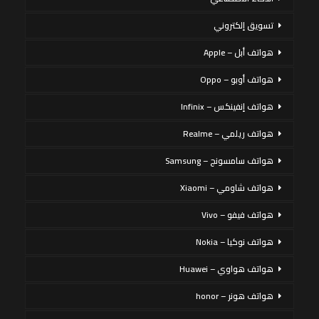
تسويق إلكتروني
هواتف أبل – Apple
هواتف أوبو – Oppo
هواتف إنفينكس – Infinix
هواتف ريلمي – Realme
هواتف سامسونج – Samsung
هواتف شاومي – Xiaomi
هواتف فيفو – Vivo
هواتف نوكيا – Nokia
هواتف هواوي – Huawei
هواتف هونر – honor