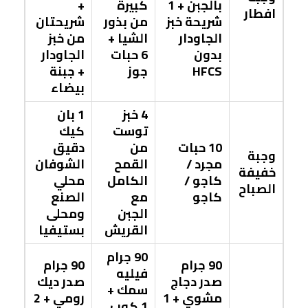
بالجبن + 1
كبيرة
+
افطار
شريحة خبز
من بذور
شريحتان
الجاودار
الشيا +
من خبز
بدون
6 حبات
الجاودار
HFCS
جوز
+ جبنة
بيضاء
4 خبز
1 بان
توست
كيك
10 حبات
من
دقيق
وجبة
مجرد /
القمح
الشوفان
خفيفة
كاجو /
الكامل
محلي
الصباح
كاجو
مع
الصنع
الجبن
ومحلى
القريش
بستيفيا
90 جرام
90 جرام
90 جرام
فيليه
صدر دجاج
صدر ديك
سمك +
مشوي + 1
رومي + 2
1 كوب