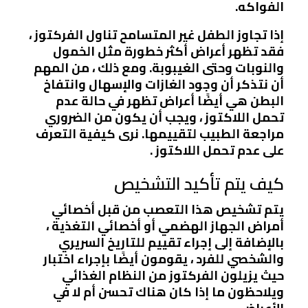
الفواكه.
إذا تجاوز الطفل غير المتسامح تناول الفركتوز ،
فقد تظهر أعراض أكثر خطورة مثل الخمول
والنوبات وحتى الغيبوبة. ومع ذلك ، من المهم
أن نتذكر أن وجود الغازات والإسهال وانتفاخ
البطن هي أيضًا أعراض تظهر في حالة عدم
تحمل اللاكتوز ، ويجب أن يكون من الضروري
مراجعة الطبيب لتقييمها. نرى كيفية التعرف
على عدم تحمل اللاكتوز .
كيف يتم تأكيد التشخيص
يتم تشخيص هذا التعصب من قبل أخصائي
أمراض الجهاز الهضمي أو أخصائي التغذية ،
بالإضافة إلى إجراء تقييم للتاريخ السريري
والشخصي للفرد ، يقومون أيضًا بإجراء اختبار
حيث يزيلون الفركتوز من النظام الغذائي
ويلاحظون ما إذا كان هناك تحسن أم لا في