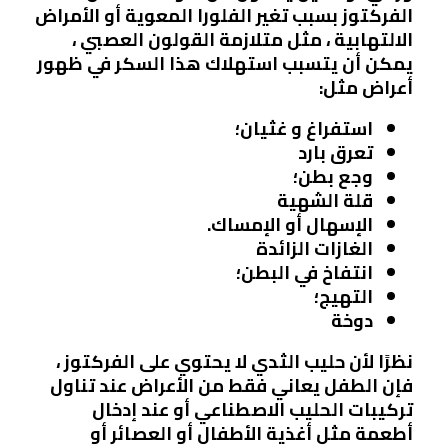
الفركتوز بسبب تغير الفلورا المعوية أو الأمراض
الالتهابية ، مثل متلازمة القولون العصبي ،
يمكن أن يتسبب استهلاك هذا السكر في ظهور
أعراض مثل:
استفراغ و غثيان؛
تعرق بارد
وجع بطن؛
قلة الشهية
الإسهال أو الإمساك.
الغازات الزائدة
انتفاخ في البطن؛
التهيج؛
دوخة
نظرًا لأن حليب الثدي لا يحتوي على الفركتوز ،
فإن الطفل يعاني فقط من الأعراض عند تناول
تركيبات الحليب الاصطناعي أو عند إدخال
أطعمة مثل أغذية الأطفال أو العصائر أو