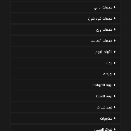
خدمات اورنج
خدمات فودافون
خدمات وى
خدمات اتصالات
الأبراج اليوم
بنوك
بورصة
تربية الحيوانات
تربية القطط
تردد قنوات
خضروات
فوائد العسل