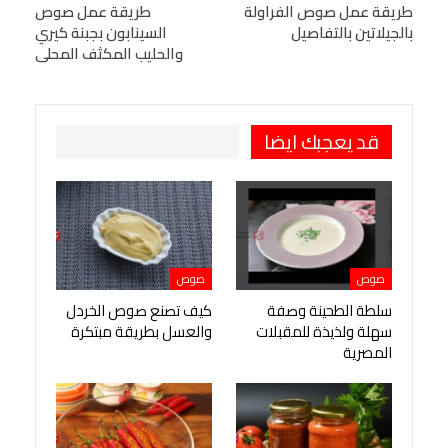
البريد الإلكتروني
طريقة عمل صوص الفراولة
StumbleUpon
VK
طريقة عمل صوص
بالجيلاتين بالتفاصيل
السينابون بجبنة كيري
Viber
BlackBerry
LINE
Digg
والحليب المكثف المحلى
طباعة
OK.ru
Pinterest
قد يعجبك ايضا
صوص
صوص
سلطة الطحينة وصفة
كيف تصنع صوص الخردل
سهلة ولذيذة للمقبلات
والعسل بطريقة مبتكرة
المصرية