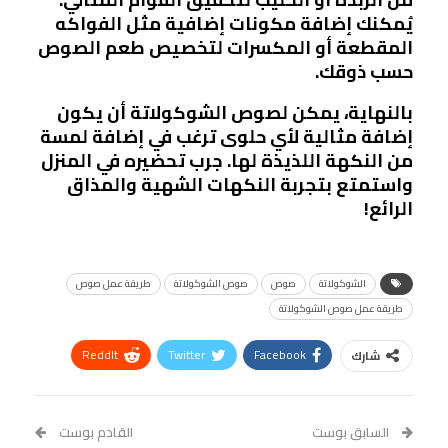
يُمكنك إضافة مكونات إضافية مثل الفواكه
المقطعة أو المكسرات لتخصيص طعم الصوص
حسب ذوقك.
بالنهاية، يمكن لصوص الشوكولاتة أن يكون
إضافة مثالية لأي حلوى ترغب في إضافة لمسة
من النكهة اللذيذة لها. جرب تحضيره في المنزل
واستمتع بتجربة النكهات الشهية والمذاق
الرائع!
الشوكولاتة
صوص
صوص الشوكولاتة
طريقة عمل صوص
طريقة عمل صوص الشوكولاتة
ReddIt
Twitter
Facebook
شارك
Linkedin
Facebook Messenger
WhatsApp
Telegram
Tumblr
السابق بوست
القادم بوست