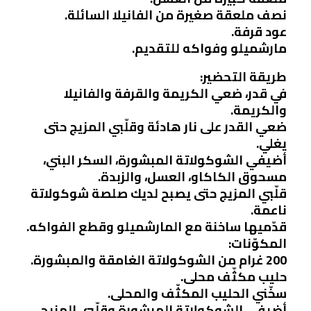
نصف ملعقة صغيرة من الفانيلا السائلة.
عود قرفة.
مارشميلو وفواكه للتقديم.
طريقة التحضير:
في قدر، ضعي الكريمة والقرفة والفانيلا
والكريمة.
ضعي القدر على نار هادئة وقلّبي المزيج حتى
يغلي.
أضيفي الشوكولاتة المبشورة، السكر البني،
مسحوق الكاكاو، العسل، والزبدة.
قلّبي المزيج حتى يصبح لديك صلصة شوكولاتة
ناعمة.
قدّميها ساخنة مع المارشميلو وقطع الفواكه.
المكوّنات:
200 غرام من الشوكولاتة الغامقة والمبشورة.
حليب مكثّف محلى.
سخّني الحليب المكثّف والمحلى.
أضيفي الشوكولاتة المبشورة وقلّبي المزيج