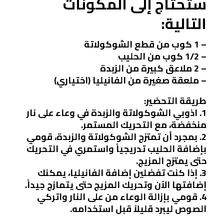
ستحتاج إلى المكونات
التالية:
– 1 كوب من قطع الشوكولاتة
– 1/2 كوب من الحليب
– 2 ملاعق كبيرة من الزبدة
– ملعقة صغيرة من الفانيليا (اختياري)
طريقة التحضير:
1. اذوبي الشوكولاتة والزبدة في وعاء على نار
منخفضة، مع التحريك المستمر.
2. بمجرد أن تمتزج الشوكولاتة والزبدة، قومي
بإضافة الحليب تدريجياً واستمري في التحريك
حتى يمتزج المزيج.
3. إذا كنت تفضلين إضافة الفانيليا، يمكنك
إضافتها الآن وتحريك المزيج حتى يتمازج جيداً.
4. قومي بإزالة الوعاء من على النار واتركي
الصوص ليبرد قليلاً قبل استخدامه.