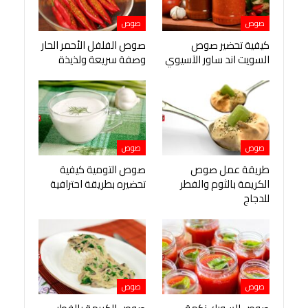
صوص
صوص
كيفية تحضير صوص
صوص الفلفل الأحمر الحار
السويت اند ساور الآسيوي
وصفة سريعة ولذيذة
صوص
صوص
طريقة عمل صوص
صوص التومية كيفية
الكريمة بالثوم والفطر
تحضيره بطريقة احترافية
للدجاج
صوص
صوص