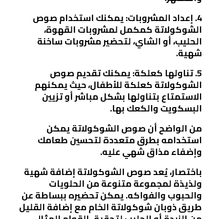
4. إعداد المشروبات: يمكنك استخدام صوص
الشوكولاتة كمكمل لمشروبات القهوة،
الحليب، أو الشاي، لتحضير مشروبات ساخنة
شهية.
5. تناولها كعلكة: يمكنك تقديم صوص
الشوكولاتة كعلكة للأطفال، حيث يمكنهم
الاستمتاع بتناولها بشكل مباشر أو تزيين
البسكويت والكعك بها.
من الواضح أن صوص الشوكولاتة يمكن
استخدامه بطرق متعددة لتحسين طعامك
وإضفاء مذاق شهي عليه.
باختصار، يُعد صوص الشوكولاتة إضافة شهية
ولذيذة لمجموعة متنوعة من الحلويات
والحبوب والفواكه. يمكن تحضيره ببساطة عن
طريق ذوبان شوكولاتة الخام مع إضافة القليل
من الزبدة أو الحليب لتحقيق القوام المثالي.