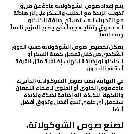
يتم إعداد صوص الشوكولاتة عادةً عن طريق
تذويب الزبدة مع الحليب والسكر على نار هادئة
مع التحريك المستمر، ثم إضافة الكاكاو
المسحوق وتقليبه جيداً حتى يصبح المزيج ناعماً
ومتجانساً.
يمكن تخصيص صوص الشوكولاتة حسب الذوق
الشخصي من خلال تعديل كمية السكر أو
الكاكاو أو إضافة نكهات إضافية مثل القرفة
أو قشر الليمون.
في النهاية، يُصب صوص الشوكولاتة الدافىء
عادة فوق الحلوى أو الحلوى لإضفاء اللمعان
والنكهة اللذيذة. إنه إضافة لذيذة ولذيذة
ستجعل أي حلوى تبدو أفضل وتذوق أفضل
أيضًا.
لصنع صوص الشوكولاتة،