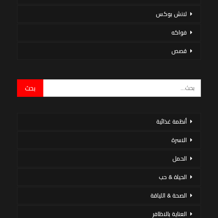
لانش بوكس
فواكه
قصص
أنظمة غذائية
الاسرة
الحمل
الحياة & حب
الصحة & اللياقة
العناية بالاظافر