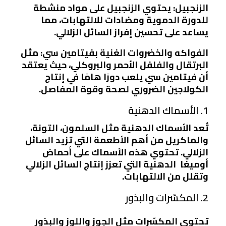
الزنجبيل: يحتوي الزنجبيل على مواد منشطة
للدورة الدموية ومضادات للالتهابات، مما
يساعد على تحسين إفراز السائل الزلالي.
الفواكه والخضروات الغنية بفيتامين سي: مثل
البرتقال والفلفل الأحمر والبروكلي، حيث يعتقد
أن فيتامين سي يلعب دورًا هامًا في إنتاج
الكولاجين الضروري لصحة وقوة المفاصل.
1. الأسماك الدهنية
تُعد الأسماك الدهنية مثل السلمون، التونة،
والماكريل من أهم الأطعمة التي تزيد السائل
الزلالي. تحتوي هذه الأسماك على أحماض
أوميغا الدهنية التي تعزز إنتاج السائل الزلالي
وتقلل من الالتهابات.
2. المكسّرات والبذور
تحتوي المكسّرات مثل الجوز واللوز والبذور