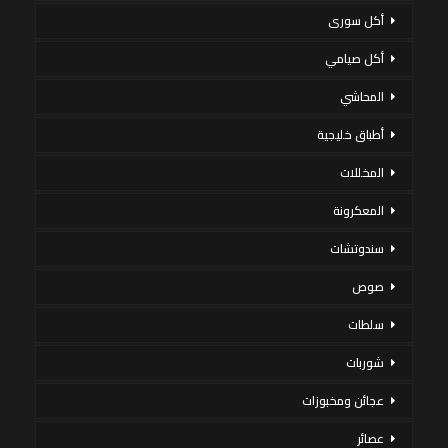
أكل سورى
أكل صيامي
المحاشي
أطباق خليجية
المخللات
المعكرونة
سندوتشات
صوص
سلطات
شوربات
عجائن ومخبوزات
عصائر