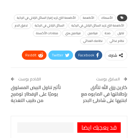
الأسماك
الأطعمة
الأطعمة التي تزيد إفراز السائل الزلالي في الركبة
الأطعمة التي تزيد السائل الزلالي في الركبة
السائل الزلالي في الركبة
تدفق الدم
تناول
صحة
فيتامين
فيتامين سي
مضادات الأكسدة
نظام غذائي
نظامك الغذائي
ReddIt
Twitter
Facebook
شارك
Linkedin
Facebook Messenger
WhatsApp
Telegram
Tumblr
السابق بوست
القادم بوست
البريد الإلكتروني
كارين رزق الله تتألق
StumbleUpon
VK
تأثير تناول البيض المسلوق
بإطلالتها في المايوه مع
يوميًا على الإفطار: توضيح
Viber
BlackBerry
LINE
Digg
ابنتيها على شاطئ البحر
من طبيب التغذية
طباعة
OK.ru
Pinterest
قد يعجبك ايضا