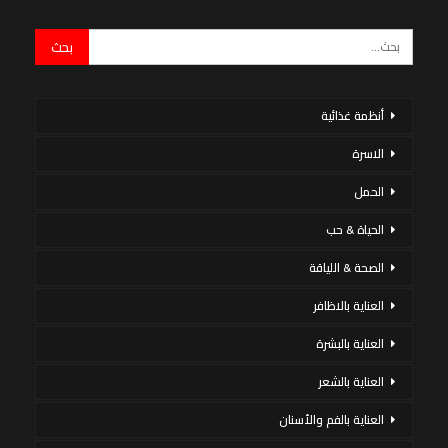
أنظمة غذائية
الاسرة
الحمل
الحياة & حب
الصحة & اللياقة
العناية بالاظافر
العناية بالبشرة
العناية بالشعر
العناية بالفم والأسنان