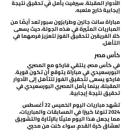
الأدوار المقبلة. سيرفيت يأمل في تحقيق نتيجة
إيجابية خارج ملعبه.
مباراة سانت جالين وطرابزون سبور تعد أيضًا من
المباريات المثيرة في هذه الجولة، حيث يسعى
كلا الفريقين لتحقيق الفوز لتعزيز فرصهما في
التأهل.
كأس مصر
في كأس مصر، يلتقي فاركو مع المصري
البورسعيدي في مباراة يتوقع أن تكون قوية.
فاركو يسعى لتحقيق الفوز للتأهل إلى الأدوار
المقبلة، بينما يأمل المصري البورسعيدي في
تحقيق نتيجة إيجابية.
تشهد مباريات اليوم الخميس 22 أغسطس
2024 تنوعًا كبيرًا في المسابقات والمباريات،
مما يجعل هذا اليوم مليئًا بالإثارة والتشويق
لعشاق كرة القدم. سواء كنت من محبي