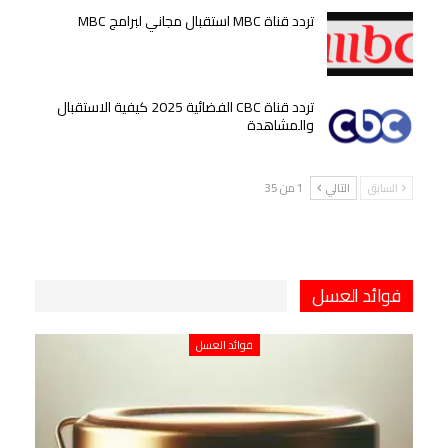
تردد قناة MBC استقبال مجاني لبرامج MBC
تردد قناة CBC الفضائية 2025 كيفية الاستقبال
والمشاهدة
السابق
التالي
1 من 35
فوائد العسل
فوائد العسل