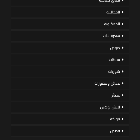
أطباق خليجية
المخللات
المعكرونة
سندوتشات
صوص
سلطات
شوربات
عجائن ومخبوزات
عصائر
لانش بوكس
فواكه
قصص