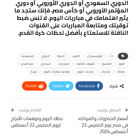
الدوري السعودي أو الدوري الأوروبي أو دوري
المؤتمر الأوروبي أو كأس مصر، فإنك ستجد ما
يثير اهتمامك في مباريات اليوم. لا تنسَ ضبط
توقيتك ومتابعة المباريات على القنوات
الناقلة للاستمتاع بأفضل لحظات كرة القدم.
21
البورسعيدي
الترتيب
الجولة
الدوري
السعودية
الفوز
القاهرة
القنوات الناقلة
المباريات
المصري
كرة القدم
مباراة
مباريات
مباريات اليوم
مواعيد مباريات اليوم
نتيجة
ReddIt
Twitter
Facebook
شارك
Linkedin
Facebook Messenger
WhatsApp
Telegram
Tumblr
السابق بوست
القادم بوست
البريد الإلكتروني
أسعار الخضروات والفواكه
StumbleUpon
VK
حظك اليوم وتوقعات الأبراج
في مصر يوم الخميس 22
ليوم الخميس 22 أغسطس
Viber
BlackBerry
LINE
Digg
أغسطس 2024
طباعة
OK.ru
Pinterest