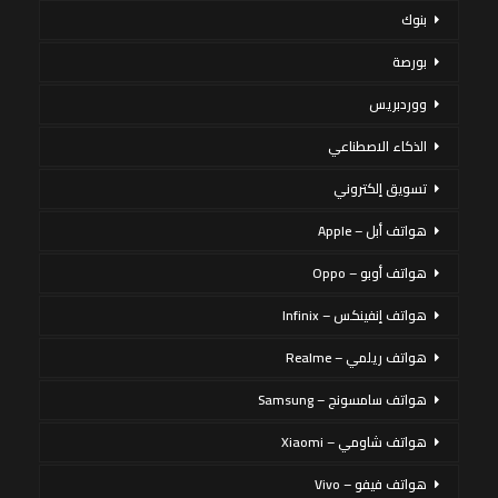
بنوك
بورصة
ووردبريس
الذكاء الاصطناعي
تسويق إلكتروني
هواتف أبل – Apple
هواتف أوبو – Oppo
هواتف إنفينكس – Infinix
هواتف ريلمي – Realme
هواتف سامسونج – Samsung
هواتف شاومي – Xiaomi
هواتف فيفو – Vivo