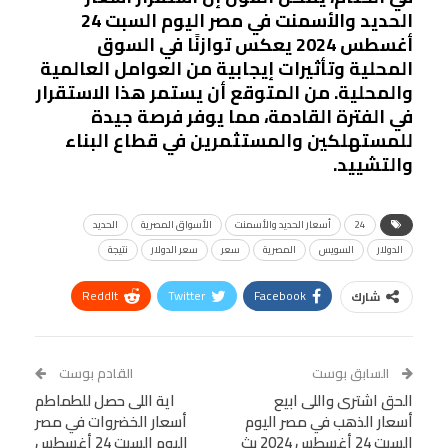
الحديد والأسمنت في مصر اليوم السبت 24
أغسطس 2024 يعكس توازنًا في السوق
المحلية وتأثيرات إيجابية من العوامل العالمية
والمحلية. من المتوقع أن يستمر هذا الاستقرار
في الفترة القادمة، مما يوفر فرصة جيدة
للمستهلكين والمستثمرين في قطاع البناء
والتشييد.
24
أسعار الحديد والأسمنت
الأسواق المصرية
الحديد
الدولار
السويس
المصرية
سعر
سعر الدولار
نتيجة
ReddIt
Twitter
Facebook
شارك
Linkedin
Facebook Messenger
WhatsApp
Telegram
Tumblr
السابق بوست
القادم بوست
البريد الإلكتروني
الحق اشترى واللى ابيع
StumbleUpon
VK
اية اللى حصل للطماطم
أسعار الذهب في مصر اليوم
أسعار الخضروات في مصر
Viber
BlackBerry
LINE
Digg
السبت 24 أغسطس 2024 بث
اليوم السبت 24 أغسطس