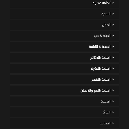
أنظمة غذائية
الاسرة
الحمل
الحياة & حب
الصحة & اللياقة
العناية بالاظافر
العناية بالبشرة
العناية بالشعر
العناية بالفم والأسنان
القهوة
المرأة
السياحة