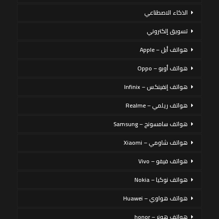
الذكاء الاصطناعي
تسويق إلكتروني
هواتف أبل – Apple
هواتف أوبو – Oppo
هواتف إنفينكس – Infinix
هواتف ريلمي – Realme
هواتف سامسونج – Samsung
هواتف شاومي – Xiaomi
هواتف فيفو – Vivo
هواتف نوكيا – Nokia
هواتف هواوي – Huawei
هواتف هونر – honor