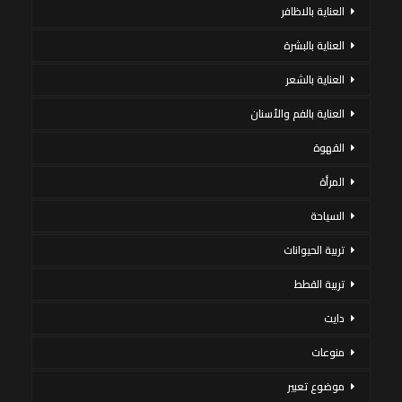
العناية بالاظافر
العناية بالبشرة
العناية بالشعر
العناية بالفم والأسنان
القهوة
المرأة
السياحة
تربية الحيوانات
تربية القطط
دايت
منوعات
موضوع تعبير