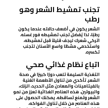
تجنب تمشيط الشعر وهو
رطب
الشعر يكون في أضعف حالاته عندما يكون
رطبًا، لذا يُفضل تجنب تمشيطه فور غسله.
اتركي شعرك ليجف قليلاً قبل تمشيطه،
واستخدمي مشطًا واسع الأسنان لتجنب
تكسره.
اتباع نظام غذائي صحي
التغذية السليمة تلعب دورًا كبيرًا في صحة
الشعر. تأكدي من تناول الأطعمة الغنية
بالفيتامينات والمعادن مثل الحديد، الزنك،
والبيوتين. هذه العناصر الغذائية تعزز من نمو
الشعر وتمنع تساقطه. يمكنك الحصول على
هذه العناصر من خلال تناول الفواكه،