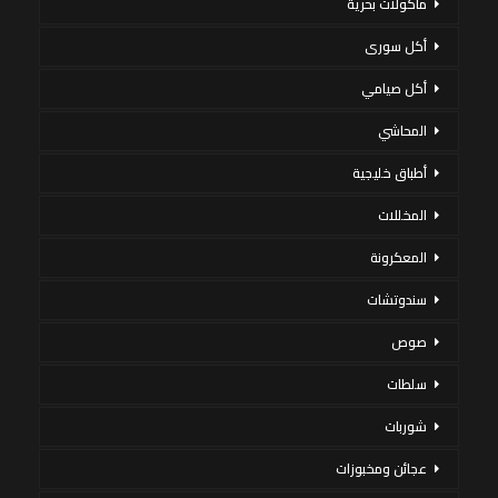
مأكولات بحرية
أكل سورى
أكل صيامي
المحاشي
أطباق خليجية
المخللات
المعكرونة
سندوتشات
صوص
سلطات
شوربات
عجائن ومخبوزات