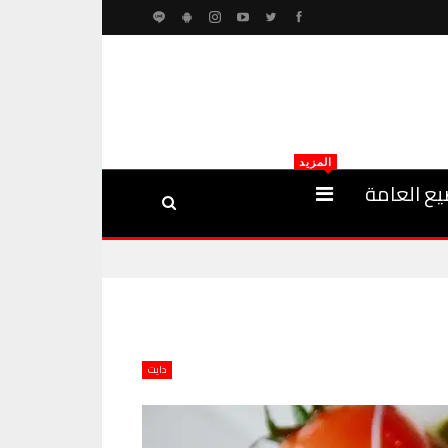
المزيد
يع العامة
دايت