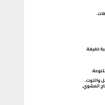
ات.
بة خفيفة.
نوعة:
ل والتوت.
اج المشوي.