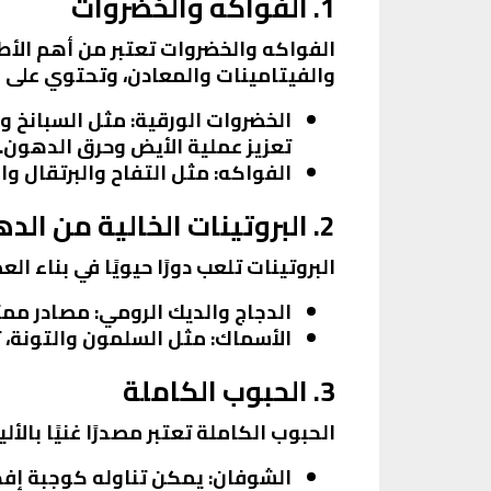
1. الفواكه والخضروات
الفواكه والخضروات تعتبر من أهم الأط
والفيتامينات والمعادن، وتحتوي على 
الخضروات الورقية
: مثل السبانخ 
تعزيز عملية الأيض وحرق الدهون.
الفواكه
: مثل التفاح والبرتقال و
2. البروتينات الخالية من الدهون
البروتينات تلعب دورًا حيويًا في بناء 
الدجاج والديك الرومي
: مصادر ممت
الأسماك
: مثل السلمون والتونة، تحتوي على أحماض أوميغا-
3. الحبوب الكاملة
الحبوب الكاملة تعتبر مصدرًا غنيًا با
الشوفان
: يمكن تناوله كوجبة إفط