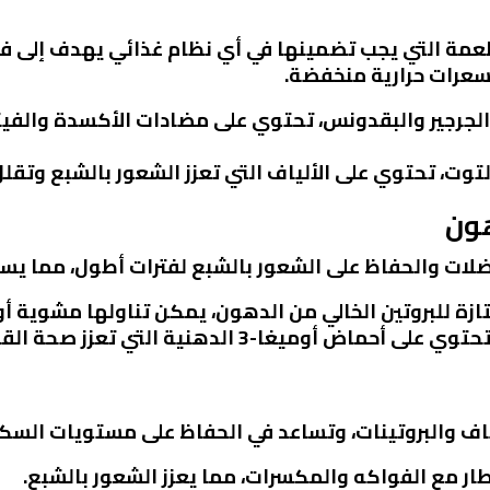
عمة التي يجب تضمينها في أي نظام غذائي يهدف إلى فقد
سعرات حرارية منخفضة.
والجرجير والبقدونس، تحتوي على مضادات الأكسدة والفي
التوت، تحتوي على الألياف التي تعزز الشعور بالشبع وتقلل
العضلات والحفاظ على الشعور بالشبع لفترات أطول، مما يس
ازة للبروتين الخالي من الدهون، يمكن تناولها مشوية أ
3 الدهنية التي تعزز صحة القلب وتساعد في حرق الدهون.
لألياف والبروتينات، وتساعد في الحفاظ على مستويات السك
ار مع الفواكه والمكسرات، مما يعزز الشعور بالشبع.