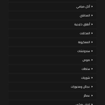
أكل صيامي
المحاشي
أطباق خليجية
المخللات
المعكرونة
سندوتشات
صوص
سلطات
شوربات
عجائن ومخبوزات
عصائر
لانش بوكس