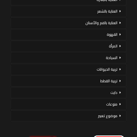
العناية بالشعر
العناية بالفم والأسنان
القهوة
المرأة
السياحة
تربية الحيوانات
تربية القطط
دايت
منوعات
موضوع تعبير