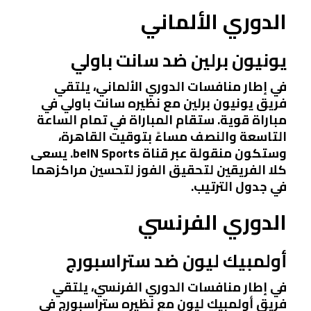
الدوري الألماني
يونيون برلين ضد سانت باولي
في إطار منافسات الدوري الألماني، يلتقي
فريق يونيون برلين مع نظيره سانت باولي في
مباراة قوية. ستقام المباراة في تمام الساعة
التاسعة والنصف مساءً بتوقيت القاهرة،
وستكون منقولة عبر قناة beIN Sports. يسعى
كلا الفريقين لتحقيق الفوز لتحسين مراكزهما
في جدول الترتيب.
الدوري الفرنسي
أولمبيك ليون ضد ستراسبورج
في إطار منافسات الدوري الفرنسي، يلتقي
فريق أولمبيك ليون مع نظيره ستراسبورج في