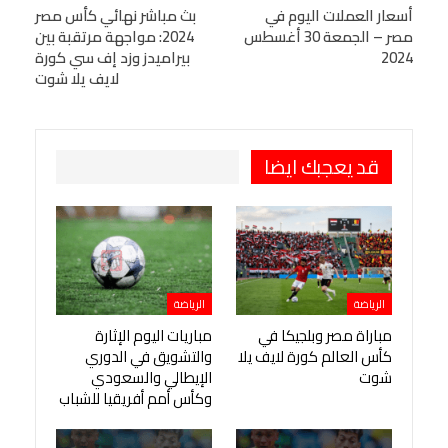
البريد الإلكتروني
أسعار العملات اليوم في
StumbleUpon
VK
بث مباشر نهائي كأس مصر
مصر – الجمعة 30 أغسطس
2024: مواجهة مرتقبة بين
Viber
BlackBerry
LINE
Digg
2024
بيراميدز وزد إف سي كورة
لايف يلا شوت
طباعة
OK.ru
Pinterest
قد يعجبك ايضا
الرياضة
الرياضة
مباراة مصر وبلجيكا في
مباريات اليوم الإثارة
كأس العالم كورة لايف يلا
والتشويق في الدوري
شوت
الإيطالي والسعودي
وكأس أمم أفريقيا للشباب