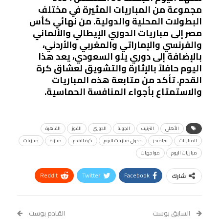
مجموعة من المباريات المثيرة في مختلف
البطولات المحلية والدولية. من نهائي كأس
مصر إلى مباريات الدوري الإيطالي والألماني
والفرنسي والإماراتي والمغربي والأردني،
بالإضافة إلى دوري يلو السعودي، يعد هذا
اليوم حافلاً بالإثارة والتشويق لعشاق كرة
القدم. تأكد من متابعة هذه المباريات
والاستمتاع بأجواء المنافسة الحماسية.
الأهلي
الترتيب
الجولة
الدوري
الفوز
القاهرة
المباريات
بيراميدز
جدول مباريات اليوم
كرة القدم
مباراة
مباريات
مباريات اليوم
مواجهات
ReddIt
Twitter
Facebook
شارك
Linkedin
Facebook Messenger
WhatsApp
Telegram
Tumblr
السابق بوست
القادم بوست