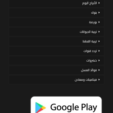
الأبراج اليوم
بنوك
بورصة
تربية الحيوانات
تربية القطط
تردد قنوات
خضروات
فوائد العسل
فيتامينات ومعادن