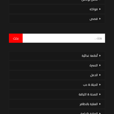
فواكه
قصص
أنظمة غذائية
الاسرة
الحمل
الحياة & حب
الصحة & اللياقة
العناية بالاظافر
العناية بالبشرة