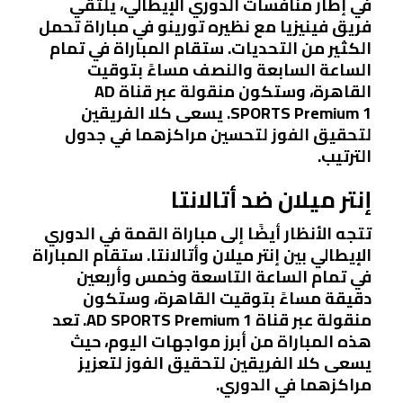
في إطار منافسات الدوري الإيطالي، يلتقي
فريق فينيزيا مع نظيره تورينو في مباراة تحمل
الكثير من التحديات. ستقام المباراة في تمام
الساعة السابعة والنصف مساءً بتوقيت
القاهرة، وستكون منقولة عبر قناة AD
SPORTS Premium 1. يسعى كلا الفريقين
لتحقيق الفوز لتحسين مراكزهما في جدول
الترتيب.
إنتر ميلان ضد أتالانتا
تتجه الأنظار أيضًا إلى مباراة القمة في الدوري
الإيطالي بين إنتر ميلان وأتالانتا. ستقام المباراة
في تمام الساعة التاسعة وخمس وأربعين
دقيقة مساءً بتوقيت القاهرة، وستكون
منقولة عبر قناة AD SPORTS Premium 1. تعد
هذه المباراة من أبرز مواجهات اليوم، حيث
يسعى كلا الفريقين لتحقيق الفوز لتعزيز
مراكزهما في الدوري.