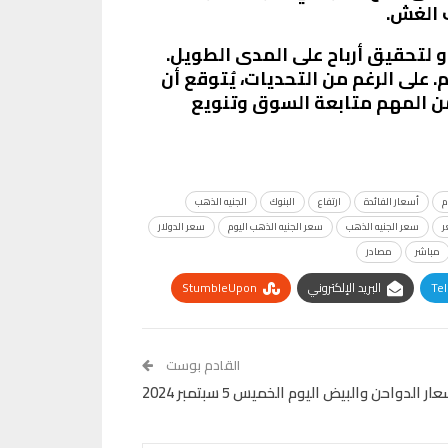
 الغش.
و لتحقيق أرباح على المدى الطويل.
. على الرغم من التحديات، يُتوقع أن
فمن المهم متابعة السوق وتنويع
م
أسعار الفائدة
ارتفاع
البنوك
الجنيه الذهب
سعر الجنيه الذهب
سعر الجنيه الذهب اليوم
سعر الدولار
مباشر
مصادر
Te
البريد الإلكتروني
StumbleUpon
القادم بوست
 الدواحن والبيض اليوم الخميس 5 سبتمبر 2024