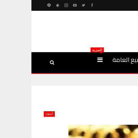
المزيد
يع العامة
أسعار