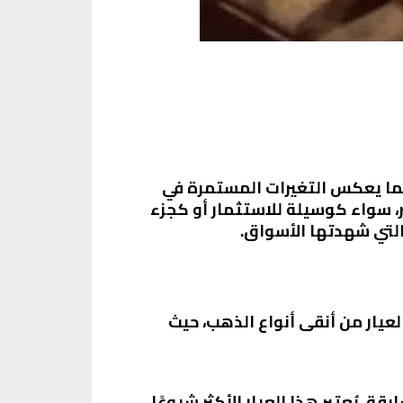
ملحوظًا في مختلف الأعيرة، مما يعكس التغيرات المستمرة في
، سواء كوسيلة للاستثمار أو كجزء
لتي شهدتها الأسواق.
لبيع و3845.75 جنيه للشراء. يُعتبر هذا العيار من أنقى أنواع الذهب، حيث
اض قدره 5 جنيهات مقارنة بالأيام السابقة. يُعتبر هذا العيار الأكثر شيوعًا