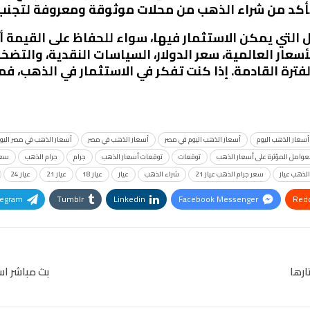
تأكد من شراء الذهب من محلات موثوقة ومعروفة لتجنب
ل التي يمكن الاستثمار فيها، سواء للحفاظ على القيمة أ
سعار العالمية، سعر الدولار، السياسات النقدية، والتضخم
لفترة القادمة. إذا كنت تفكر في الاستثمار في الذهب، 
أسعار الذهب اليوم
أسعار الذهب اليوم في مصر
أسعار الذهب في مصر
أسعار الذهب في مصر اليو
عوامل المؤثرة على أسعار الذهب
توقعات
توقعات أسعار الذهب
جرام
جرام الذهب
سعر
لذهب عيار
سعر جرام الذهب عيار 21
شراء الذهب
عيار
عيار 18
عيار 21
عيار 24
legram
Tumblr
Linkedin
Facebook Messenger
Redd
Pinterest
OK.ru
ارها
بث مباشر اسعار