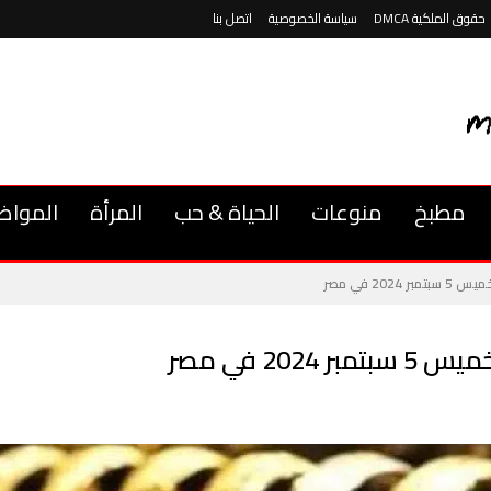
حقوق الملكية DMCA
سياسة الخصوصية
اتصل بنا
مطبخ
منوعات
الحياة & حب
المرأة
المواض
202 في مصر
20 في مصر