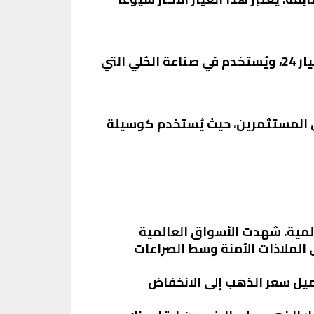
سجل سعر جرام الذهب عيار 18 اليوم حوالي 2893 جنيهًا. يُعتبر هذا العيار أقل نقاءً من عيار 21 وعيار 24، ويُستخدم في صناعة الحُلي التي
خيارات المفضلة لدى المستثمرين، حيث يُستخدم كوسيلة
المية. شهدت الأسواق العالمية
 الأول من العام 2024، مدفوعة بالطلب على الملاذات الآمنة وسط الصراعات
 يميل سعر الذهب إلى الانخفاض