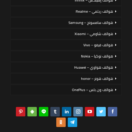
هواتف إنفينكس – Infinix
هواتف ريلمي – Realme
هواتف سامسونج – Samsung
هواتف شاومي – Xiaomi
هواتف فيفو – Vivo
هواتف نوكيا – Nokia
هواتف هواوي – Huawei
هواتف هونر – honor
هواتف ون بلس – OnePlus