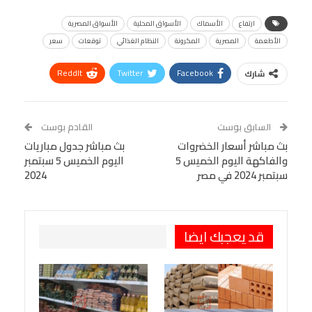
ارتفاع
الأسماك
الأسواق المحلية
الأسواق المصرية
الأطعمة
المصرية
المكرونة
النظام الغذائي
توقعات
سعر
ReddIt
Twitter
Facebook
شارك
Linkedin
Facebook Messenger
WhatsApp
Telegram
Tumblr
السابق بوست
القادم بوست
البريد الإلكتروني
بث مباشر أسعار الخضروات
StumbleUpon
VK
بث مباشر جدول مباريات
والفاكهة اليوم الخميس 5
اليوم الخميس 5 سبتمبر
Viber
BlackBerry
LINE
Digg
سبتمبر 2024 في مصر
2024
طباعة
OK.ru
Pinterest
قد يعجبك ايضا