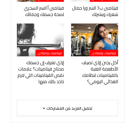
فيتامين ب7 السر ورا جمال
فيتامين أ السر السحري
شعرك وبشرتك
لصحة جسمك وجمالك
فيتامينات ومعادن
فيتامينات ومعادن
أكل يجنن إزاي تضيف
إزاي تعرف إن جسمك
الأطعمة الغنية
محتاج فيتامينات؟ علامات
بالفيتامينات لنظامك
نقص الفيتامينات اللي لازم
الغذائي اليومي؟
تاخد بالك منها
تحميل المزيد من المشاركات