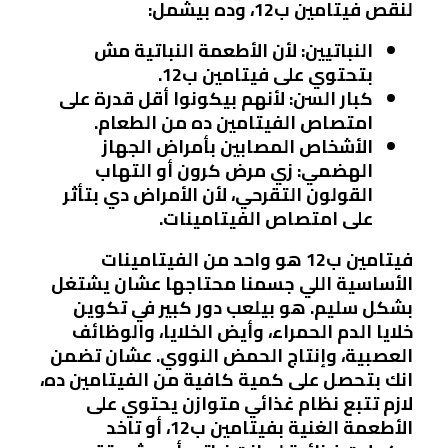
لنقص فيتامين ب12، وده بيشمل:
النباتيين:
لأن الأطعمة النباتية مش
بتحتوي على فيتامين ب12.
كبار السن:
لأنهم بيكونوا أقل قدرة على
امتصاص الفيتامين ده من الطعام.
الأشخاص المصابين بأمراض الجهاز
الهضمي:
زي مرض كرون أو التهاب
القولون التقرحي، لأن الأمراض دي بتأثر
على امتصاص الفيتامينات.
فيتامين ب12 هو واحد من الفيتامينات
الأساسية اللي جسمنا محتاجها عشان يشتغل
بشكل سليم. هو بيلعب دور كبير في تكوين
خلايا الدم الحمراء، وأيض الخلايا، والوظائف
العصبية، وإنتاج الحمض النووي. عشان تضمن
انك بتحصل على كمية كافية من الفيتامين ده،
لازم تتبع نظام غذائي متوازن يحتوي على
الأطعمة الغنية بفيتامين ب12، أو تاخد