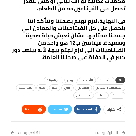
مكملات غذائية لو انت نباتي أو مش بتقدر
تحصل على الفيتامين ده من الطعام.
في النهاية، لازم نهتم بصحتنا ونتأكد اننا
بنحصل على كل الفيتامينات والمعادن اللي
جسمنا محتاجها عشان نعيش حياة صحية
وسعيدة. فيتامين ب12 هو واحد من
الفيتامينات اللي لازم نهتم بيها، لأنه بيلعب دور
كبير في الحفاظ على صحتنا العامة.
الأسماك
الأطعمة
البيض
الفيتامينات
الفيتامينات والمعادن
المصابين
تناول
حياة
صحة
صحة القلب
فيتامين
مصادر
نظام غذائي
ReddIt
Twitter
Facebook
شارك
Linkedin
Facebook Messenger
WhatsApp
Telegram
Tumblr
السابق بوست
القادم بوست