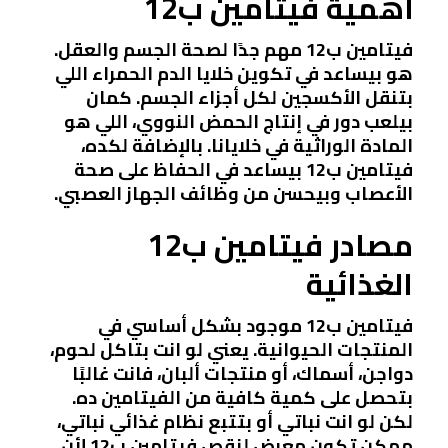
أهمية فيتامين ب12
فيتامين ب12 مهم جدًا لصحة الجسم والعقل.
هو بيساعد في تكوين خلايا الدم الحمراء اللي
بتنقل الأكسجين لكل أجزاء الجسم. كمان
بيلعب دور في إنتاج الحمض النووي، اللي هو
المادة الوراثية في خلايانا. بالإضافة لكده،
فيتامين ب12 بيساعد في الحفاظ على صحة
الأعصاب وبيحسن من وظائف الجهاز العصبي.
مصادر فيتامين ب12
الغذائية
فيتامين ب12 موجود بشكل أساسي في
المنتجات الحيوانية. يعني لو انت بتاكل لحوم،
دواجن، أسماك، أو منتجات ألبان، فانت غالبًا
بتحصل على كمية كافية من الفيتامين ده.
لكن لو انت نباتي أو بتتبع نظام غذائي نباتي،
ممكن تكون معرض لنقص فيتامين ب12 لأن