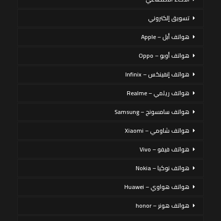
تسويق إلكتروني
هواتف أبل – Apple
هواتف أوبو – Oppo
هواتف إنفينكس – Infinix
هواتف ريلمي – Realme
هواتف سامسونج – Samsung
هواتف شاومي – Xiaomi
هواتف فيفو – Vivo
هواتف نوكيا – Nokia
هواتف هواوي – Huawei
هواتف هونر – honor