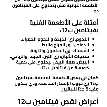
الأطعمة النباتية مش بتحتوي على الفيتامين
ده.
أمثلة على الأطعمة الغنية
بفيتامين ب12:
اللحوم:
زي الكبدة واللحوم الحمراء.
الدواجن:
زي الفراخ والبط.
الأسماك:
زي السلمون والتونة.
منتجات الألبان:
زي اللبن، الجبنة، والزبادي.
البيض:
صفار البيض بيحتوي على كمية
كويسة من فيتامين ب12.
كمان في بعض الأطعمة المدعمة بفيتامين
ب12 زي حبوب الإفطار المدعمة، ودي بتكون
مفيدة جدًا للنباتيين.
أعراض نقص فيتامين ب12