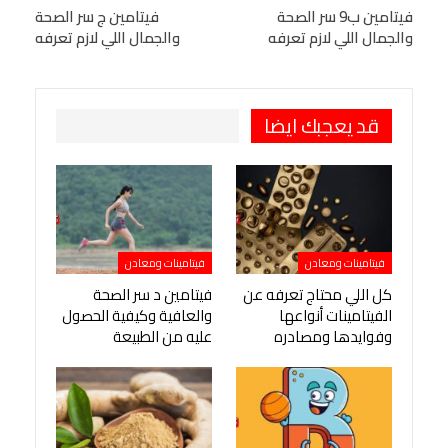
البريد الإلكتروني
فيتامين ب9 سر الصحة
StumbleUpon
VK
فيتامين ج سر الصحة
والجمال اللي لازم تعرفه
والجمال اللي لازم تعرفه
Viber
BlackBerry
LINE
Digg
طباعة
OK.ru
Pinterest
قد يعجبك ايضا
فيتامينات ومعادن
فيتامينات ومعادن
كل اللي محتاج تعرفه عن
فيتامين د سر الصحة
الفيتامينات أنواعها
والعافية وكيفية الحصول
وفوايدها ومصادره
عليه من الطبيعة