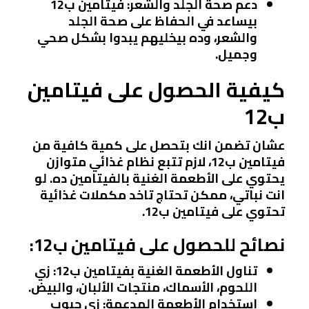
دعم صحة الجلد والشعر:
فيتامين ب12
بيساعد في الحفاظ على صحة الجلد
والشعر، وده بيخليهم يبدوا بشكل صحي
وجميل.
كيفية الحصول على فيتامين
ب12
عشان تضمن انك بتحصل على كمية كافية من
فيتامين ب12، لازم تتبع نظام غذائي متوازن
يحتوي على الأطعمة الغنية بالفيتامين ده. لو
انت نباتي، ممكن تحتاج تاخد مكملات غذائية
تحتوي على فيتامين ب12.
نصائح للحصول على فيتامين ب12:
تناول الأطعمة الغنية بفيتامين ب12:
زي
اللحوم، الأسماك، منتجات الألبان، والبيض.
استخدام الأطعمة المدعمة:
زي حبوب