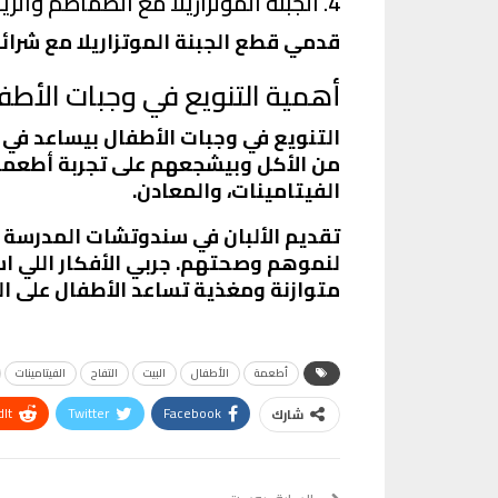
4. الجبنة الموتزاريلا مع الطماطم والريحان
قدمي قطع الجبنة الموتزاريلا مع شرا
أهمية التنويع في وجبات الأطف
التنويع في وجبات الأطفال بيساعد في 
من الأكل وبيشجعهم على تجربة أطعمة ج
الفيتامينات، والمعادن.
تقديم الألبان في سندوتشات المدرسة 
لنموهم وصحتهم. جربي الأفكار اللي ا
متوازنة ومغذية تساعد الأطفال على 
أطعمة
الأطفال
البيت
التفاح
الفيتامينات
It
Twitter
Facebook
شارك
VK
Digg
طباعة