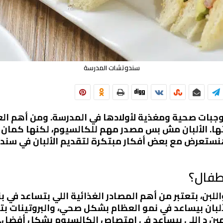
سندوتشات المدرسة
جبات صحية ومغذية لأولادها في المدرسة. ومن أهم العن
تها. الألبان مش بس مصدر مهم للكالسيوم، لكنها كمان 
 هنستعرض مع بعض أفكار مبتكرة لتقديم الألبان في س
أطفال؟
واللبن، بتعتبر من أهم المصادر الغذائية اللي بتساعد في ب
ألبان بيساعد في نمو العظام بشكل صحي، والبروتينات ب
تامين د اللي بيساعد في امتصاص الكالسيوم بشكل أفضل.