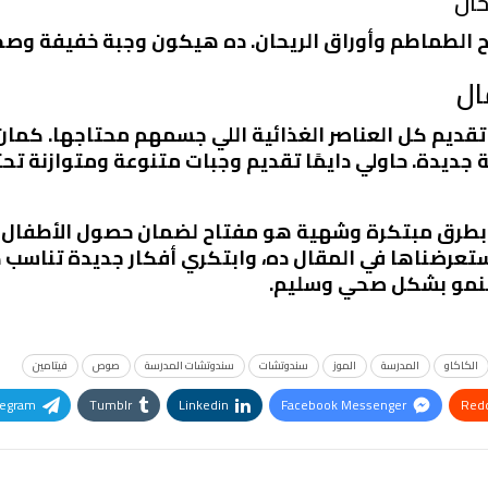
ئح الطماطم وأوراق الريحان. ده هيكون وجبة خفيفة وصح
ال
تقديم كل العناصر الغذائية اللي جسمهم محتاجها. كمان
ديدة. حاولي دايمًا تقديم وجبات متنوعة ومتوازنة تحتو
بطرق مبتكرة وشهية هو مفتاح لضمان حصول الأطفال على
ستعرضناها في المقال ده، وابتكري أفكار جديدة تناسب 
النمو بشكل صحي وسليم.
الكاكاو
المدرسة
الموز
سندوتشات
سندوتشات المدرسة
صوص
فيتامين
legram
Tumblr
Linkedin
Facebook Messenger
Redd
Pinterest
OK.ru