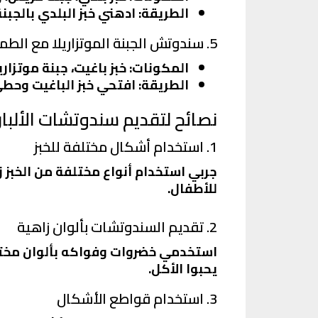
الطريقة
: ادهني خبز البلدي بالج
5. سندوتش الجبنة الموتزاريلا مع الطماطم المجففة
المكونات
: خبز باغيت، جبنة موتزا
الطريقة
: افتحي خبز الباغيت وحط
نصائح لتقديم سندوتشات الألب
1. استخدام أشكال مختلفة للخبز
جربي استخدام أنواع مختلفة من الخبز 
للأطفال.
2. تقديم السندوتشات بألوان زاهية
استخدمي خضروات وفواكه بألوان مختلفة 
يحبوا الأكل.
3. استخدام قواطع الأشكال