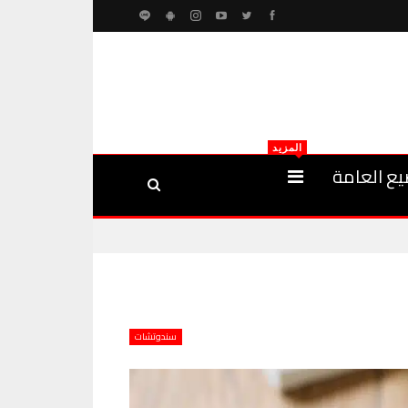
المزيد
يع العامة
سندوتشات