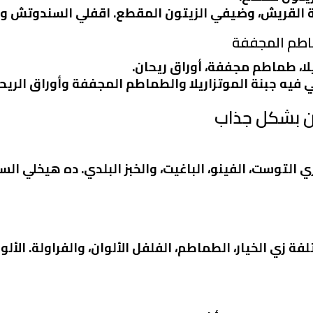
بنة القريش، وضيفي الزيتون المقطع. اقفلي السندوتش و
ريلا، طماطم مجففة، أوراق ريحان.
ي فيه جبنة الموتزاريلا والطماطم المجففة وأوراق الري
ان بشكل جذاب
زي التوست، الفينو، الباغيت، والخبز البلدي. ده هيخلي
زي الخيار، الطماطم، الفلفل الألوان، والفراولة. الألو