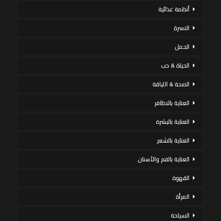
أنظمة غذائية
الاسرة
الحمل
الحياة & حب
الصحة & اللياقة
العناية بالاظافر
العناية بالبشرة
العناية بالشعر
العناية بالفم والأسنان
القهوة
المرأة
السياحة