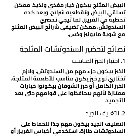
البيض المثلج بيكون خيار مغذي ولذيذ. ممكن
تسلقي البيض وتقطعيه شرائح، وبعد كده
تحطيه في الفريزر. لما تيجي تحضري
السندوتش، ممكن تضيفي شرائح البيض المثلج
مع شوية مايونيز وخس.
نصائح لتحضير السندوتشات المثلجة
1. اختيار الخبز المناسب
الخبز بيكون جزء مهم من السندوتش، ولازم
تختاري نوع خبز يكون مناسب للأطعمة المثلجة.
الخبز الكامل أو خبز الشوفان بيكونوا خيارات
ممتازة لأنهم بيحافظوا على قوامهم حتى بعد
التجميد.
2. التغليف الجيد
التغليف الجيد بيكون مهم جدًا للحفاظ على
السندوتشات طازة. استخدمي أكياس الفريزر أو