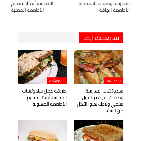
المدرسة وصفات باستخدام
المدرسة أفكار لتقديم
Viber
BlackBerry
LINE
Digg
الأطعمة الجافة
الأطعمة المعلبة
طباعة
OK.ru
Pinterest
قد يعجبك ايضا
سندوتشات
سندوتشات
سندوتشات المدرسة
طريقة عمل سندوتشات
وصفات جديدة بالفول
المدرسة أفكار لتقديم
هتخلي ولادك يحبوا الأكل
الأطعمة المشوية
من البيت