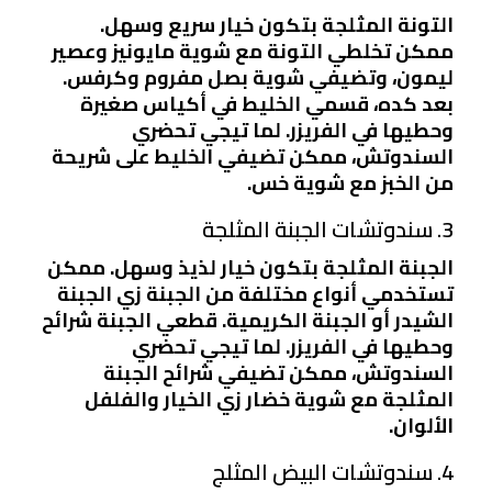
التونة المثلجة بتكون خيار سريع وسهل.
ممكن تخلطي التونة مع شوية مايونيز وعصير
ليمون، وتضيفي شوية بصل مفروم وكرفس.
بعد كده، قسمي الخليط في أكياس صغيرة
وحطيها في الفريزر. لما تيجي تحضري
السندوتش، ممكن تضيفي الخليط على شريحة
من الخبز مع شوية خس.
3. سندوتشات الجبنة المثلجة
الجبنة المثلجة بتكون خيار لذيذ وسهل. ممكن
تستخدمي أنواع مختلفة من الجبنة زي الجبنة
الشيدر أو الجبنة الكريمية. قطعي الجبنة شرائح
وحطيها في الفريزر. لما تيجي تحضري
السندوتش، ممكن تضيفي شرائح الجبنة
المثلجة مع شوية خضار زي الخيار والفلفل
الألوان.
4. سندوتشات البيض المثلج