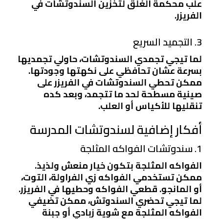
علب محكمة الغلق لتخزين السندوتشات في
الفريزر.
3. التجميد السريع
لما تيجي تجمدي السندوتشات، حاولي تجمديها
بسرعة عشان تحافظي على نكهتها وجودتها.
ممكن تحطي السندوتشات في الفريزر على
صينية مسطحة لحد ما تتجمد، وبعد كده
تنقليها للأكياس أو العلب.
أفكار إضافية لسندوتشات المدرسة
1. سندوتشات الفواكه المثلجة
الفواكه المثلجة بتكون خيار منعش ولذيذ.
ممكن تستخدمي الفواكه زي الفراولة، التوت،
أو المانجو. قطعي الفواكه وحطيها في الفريزر.
لما تيجي تحضري السندوتش، ممكن تضيفي
الفواكه المثلجة مع شوية زبادي أو جبنة