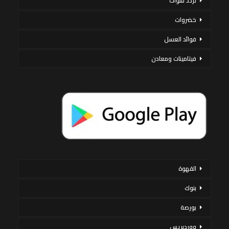
تردد قنوات
خضروات
فوائد العسل
فيتامينات ومعادن
القهوة
بنوك
بورصة
ووردبريس