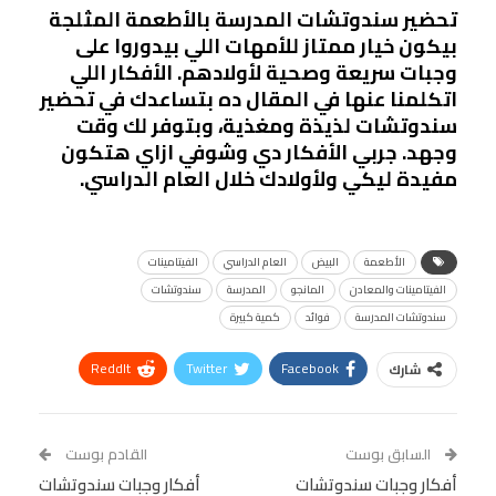
تحضير سندوتشات المدرسة بالأطعمة المثلجة
بيكون خيار ممتاز للأمهات اللي بيدوروا على
وجبات سريعة وصحية لأولادهم. الأفكار اللي
اتكلمنا عنها في المقال ده بتساعدك في تحضير
سندوتشات لذيذة ومغذية، وبتوفر لك وقت
وجهد. جربي الأفكار دي وشوفي ازاي هتكون
مفيدة ليكي ولأولادك خلال العام الدراسي.
الأطعمة
البيض
العام الدراسي
الفيتامينات
الفيتامينات والمعادن
المانجو
المدرسة
سندوتشات
سندوتشات المدرسة
فوائد
كمية كبيرة
ReddIt
Twitter
Facebook
شارك
Linkedin
Facebook Messenger
WhatsApp
Telegram
Tumblr
السابق بوست
القادم بوست
البريد الإلكتروني
أفكار وجبات سندوتشات
StumbleUpon
VK
أفكار وجبات سندوتشات