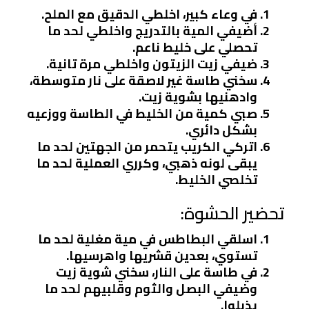
في وعاء كبير، اخلطي الدقيق مع الملح.
أضيفي المية بالتدريج واخلطي لحد ما
تحصلي على خليط ناعم.
ضيفي زيت الزيتون واخلطي مرة تانية.
سخني طاسة غير لاصقة على نار متوسطة،
وادهنيها بشوية زيت.
صبي كمية من الخليط في الطاسة ووزعيه
بشكل دائري.
اتركي الكريب يتحمر من الجهتين لحد ما
يبقى لونه ذهبي، وكرري العملية لحد ما
تخلصي الخليط.
تحضير الحشوة:
اسلقي البطاطس في مية مغلية لحد ما
تستوي، بعدين قشريها واهرسيها.
في طاسة على النار، سخني شوية زيت
وضيفي البصل والثوم وقلبيهم لحد ما
يذبلوا.