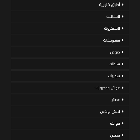
أطباق خليجية
المخللات
المعكرونة
سندوتشات
صوص
سلطات
شوربات
عجائن ومخبوزات
عصائر
لانش بوكس
فواكه
قصص