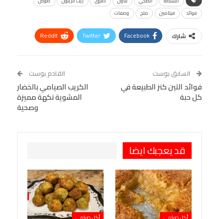
السلطة
الصحي
تناول
دقيق
زيت الزيتون
صوص
فوائد
فيتامين
ملح
وصفات
ReddIt
Twitter
Facebook
شارك
Linkedin
Facebook Messenger
WhatsApp
Telegram
Tumblr
السابق بوست
القادم بوست
البريد الإلكتروني
فوائد التين كنز الطبيعة في
StumbleUpon
VK
الكريب الصيامي بالخضار
كل حبة
المشوية نكهة مميزة
Viber
BlackBerry
LINE
Digg
وصحية
طباعة
OK.ru
Pinterest
قد يعجبك ايضا
أكل صيامي
أكل صيامي