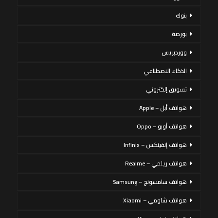
بنوك
بورصة
ووردبريس
الذكاء الاصطناعي
تسويق إلكتروني
هواتف أبل – Apple
هواتف أوبو – Oppo
هواتف إنفينكس – Infinix
هواتف ريلمي – Realme
هواتف سامسونج – Samsung
هواتف شاومي – Xiaomi