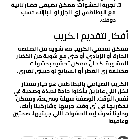
تجربة الحشوات
: ممكن تضيفي خضار تانية
مع البطاطس زي الجزر أو البازلاء حسب
ذوقك.
أفكار لتقديم الكريب
ممكن تقدمي الكريب مع شوية من الصلصة
الحارة أو الزبادي، أو حتى مع شوية من الخضار
المشوية. كمان ممكن تحشيه بحشوات
مختلفة زي الفطر أو السبانخ لو حبيتي تغيري.
الكريب الصيامي بالبطاطس هو خيار ممتاز
لكل اللي عايزين يأكلوا حاجة لذيذة وصحية في
نفس الوقت. الوصفة سهلة وسريعة، وممكن
تحضريها في أي وقت. جربيها وشاركينا رأيك،
وخلينا نعرف إيه الحشوات اللي جربتيها. صحتين
وعافية!