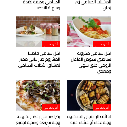
المشلتت الصيامي زي
الصيامي وصفة لذيذة
زمان
وسهلة التحضير
أكل صيامي
أكل صيامي
اكل صيامى مكرونة
اكل صيامى فاهيتا
سباجيتي بصوص الفلفل
المشروم خيار نباتي مميز
الرومي طبق شهي
لعشاق الأكلات الصيامي
ومغذي
أكل صيامي
أكل صيامي
لفائف الباذنجان المحشوة
بيتزا صيامي بخضار متنوعة
وجبة غداء أو عشاء غنية
وجبة سريعة وصحية لجميع