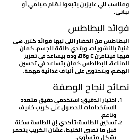
ومناسب للي عايزين يتبعوا نظام صيامي أو
نباتي.
فوائد البطاطس
البطاطس من الخضار اللي ليها فوائد كتير. هي
غنية بالنشويات، وبتدي طاقة للجسم. كمان
فيها فيتامين C وB6، وده بيساعد في تعزيز
المناعة. البطاطس كمان بتساعد في تحسين
الهضم، وبتحتوي على ألياف غذائية مهمة.
نصائح لنجاح الوصفة
اختيار الدقيق
: استخدمي دقيق متعدد
الاستخدامات للحصول على كريب خفيف
وناعم.
تسخين الطاسة
: تأكدي إن الطاسة سخنة
قبل ما تصبي الخليط، عشان الكريب يتحمر
بشكل متساوي.