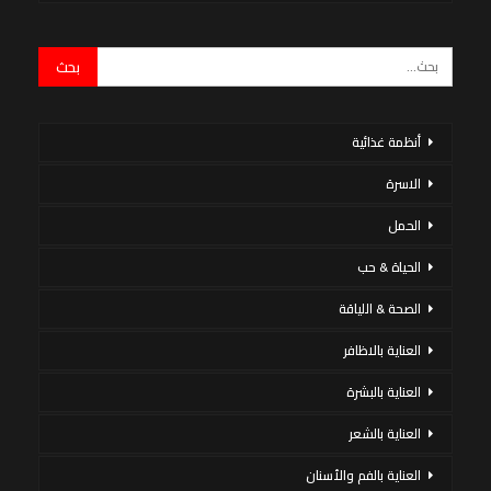
أنظمة غذائية
الاسرة
الحمل
الحياة & حب
الصحة & اللياقة
العناية بالاظافر
العناية بالبشرة
العناية بالشعر
العناية بالفم والأسنان