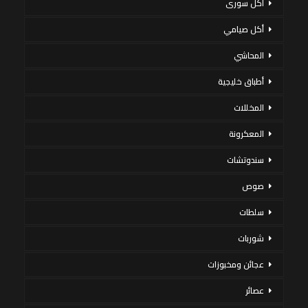
أكل سورى
أكل صيامي
المحاشي
أطباق خليجية
المخللات
المعكرونة
سندوتشات
صوص
سلطات
شوربات
عجائن ومخبوزات
عصائر