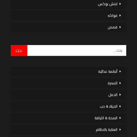
لانش بوكس
فواكه
قصص
أنظمة غذائية
الاسرة
الحمل
الحياة & حب
الصحة & اللياقة
العناية بالاظافر