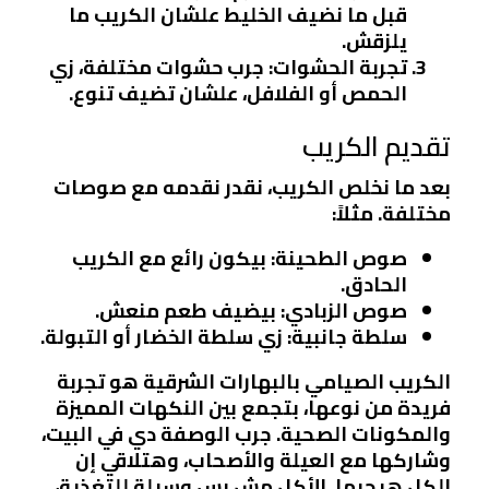
قبل ما نضيف الخليط علشان الكريب ما
يلزقش.
تجربة الحشوات
: جرب حشوات مختلفة، زي
الحمص أو الفلافل، علشان تضيف تنوع.
تقديم الكريب
بعد ما نخلص الكريب، نقدر نقدمه مع صوصات
مختلفة. مثلاً:
صوص الطحينة
: بيكون رائع مع الكريب
الحادق.
صوص الزبادي
: بيضيف طعم منعش.
سلطة جانبية
: زي سلطة الخضار أو التبولة.
الكريب الصيامي بالبهارات الشرقية هو تجربة
فريدة من نوعها، بتجمع بين النكهات المميزة
والمكونات الصحية. جرب الوصفة دي في البيت،
وشاركها مع العيلة والأصحاب، وهتلاقي إن
الكل هيحبها. الأكل مش بس وسيلة للتغذية،