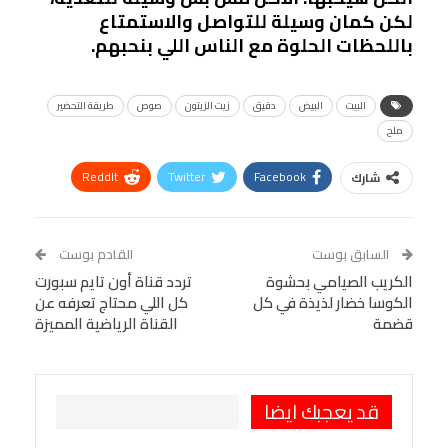
لكن كمان وسيلة للتواصل والاستمتاع
باللحظات الحلوة مع الناس اللي بنحبهم.
البيت
البيض
دقيق
زيت الزيتون
صوص
طريقة التحضير
ملح
ReddIt
Twitter
Facebook
شارك
Linkedin
Facebook Messenger
WhatsApp
Telegram
Tumblr
السابق بوست
القادم بوست
البريد الإلكتروني
الكريب الصيامي بحشوة
StumbleUpon
VK
تردد قناة أون تايم سبورت
الكوسا خضار لذيذة في كل
كل اللي محتاج تعرفه عن
Viber
BlackBerry
LINE
Digg
قضمة
القناة الرياضية المميزة
طباعة
OK.ru
Pinterest
قد يعجبك ايضا