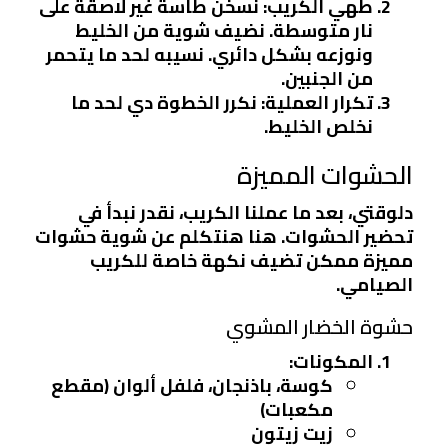
طهي الكريب
: نسخن طاسة غير لاصقة على
نار متوسطة. نضيف شوية من الخليط
ونوزعه بشكل دائري. نسيبه لحد ما يتحمر
من الجنبين.
تكرار العملية
: نكرر الخطوة دي لحد ما
نخلص الخليط.
الحشوات المميزة
دلوقتي، بعد ما عملنا الكريب، نقدر نبدأ في
تحضير الحشوات. هنا هنتكلم عن شوية حشوات
مميزة ممكن تضيف نكهة خاصة للكريب
الصيامي.
حشوة الخضار المشوي
المكونات
:
كوسة، باذنجان، فلفل ألوان (مقطع
مكعبات)
زيت زيتون