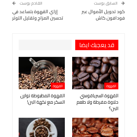
WhatsApp
Telegram
Tumblr
السابق بوست
القادم بوست
البريد الإلكتروني
كود تحويل الأموال عبر
StumbleUpon
VK
إزاي القهوة بتساعد في
فودافون كاش
تحسين المزاج وتقليل التوتر
Viber
BlackBerry
LINE
Digg
طباعة
OK.ru
Pinterest
قد يعجبك ايضا
القهوة
القهوة
القهوة السرياقوسي
القهوة المظبوطة توازن
حلاوة مفرطة ولا طعم
السكر مع نكهة البن!
البن؟