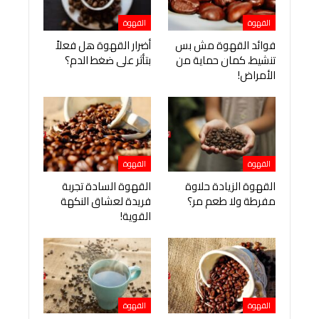
القهوة
القهوة
فوائد القهوة مش بس
أضرار القهوة هل فعلاً
تنشيط، كمان حماية من
بتأثر على ضغط الدم؟
الأمراض!
القهوة
القهوة
القهوة الزيادة حلاوة
القهوة السادة تجربة
مفرطة ولا طعم مر؟
فريدة لعشاق النكهة
القوية!
القهوة
القهوة