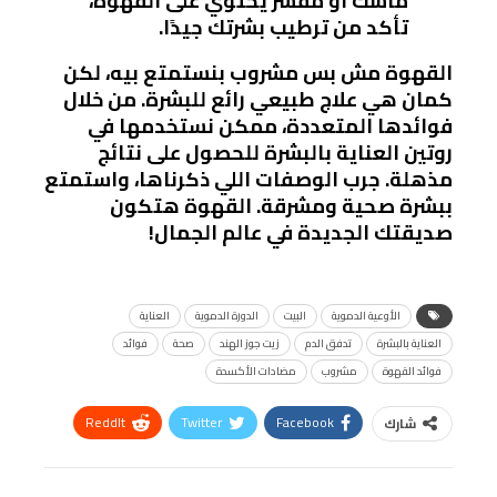
ماسك أو مقشر يحتوي على القهوة،
تأكد من ترطيب بشرتك جيدًا.
القهوة مش بس مشروب بنستمتع بيه، لكن
كمان هي علاج طبيعي رائع للبشرة. من خلال
فوائدها المتعددة، ممكن نستخدمها في
روتين العناية بالبشرة للحصول على نتائج
مذهلة. جرب الوصفات اللي ذكرناها، واستمتع
ببشرة صحية ومشرقة. القهوة هتكون
صديقتك الجديدة في عالم الجمال!
الأوعية الدموية
البيت
الدورة الدموية
العناية
العناية بالبشرة
تدفق الدم
زيت جوز الهند
صحة
فوائد
فوائد القهوة
مشروب
مضادات الأكسدة
ReddIt
Twitter
Facebook
شارك
Linkedin
Facebook Messenger