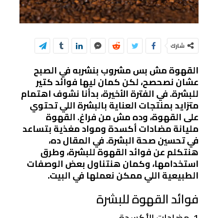
شارك
القهوة مش بس مشروب بنشربه في الصبح
عشان نصحصح، لكن كمان ليها فوائد كتير
للبشرة. في الفترة الأخيرة، بدأنا نشوف اهتمام
متزايد بمنتجات العناية بالبشرة اللي تحتوي
على القهوة، وده مش من فراغ. القهوة
مليانة مضادات أكسدة ومواد مغذية بتساعد
في تحسين صحة البشرة. في المقال ده،
هنتكلم عن فوائد القهوة للبشرة، وطرق
استخدامها، وكمان هنتناول بعض الوصفات
الطبيعية اللي ممكن نعملها في البيت.
فوائد القهوة للبشرة
1. مضادات الأكسدة