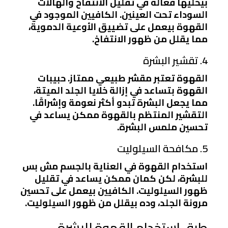
بيخليها فعالة في تقليل الانتفاخ والهالات
السوداء تحت العينين. الكافيين الموجود في
القهوة بيعمل على تضييق الأوعية الدموية،
مما يقلل من ظهور الانتفاخ.
4. تقشير البشرة
القهوة تعتبر مقشر طبيعي ممتاز. حبيبات
القهوة بتساعد في إزالة خلايا الجلد الميتة،
مما يجعل البشرة تبدو أكثر نعومة وإشراقًا.
التقشير المنتظم بالقهوة ممكن يساعد في
تحسين ملمس البشرة.
5. مكافحة السيلوليت
استخدام القهوة في العناية بالجسم مش بس
للبشرة، لكن كمان ممكن يساعد في تقليل
ظهور السيلوليت. الكافيين بيعمل على تحسين
مرونة الجلد، وده بيقلل من ظهور السيلوليت.
طرق استخدام القهوة للبشرة