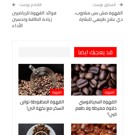
WhatsApp
Telegram
Tumblr
السابق بوست
القادم بوست
البريد الإلكتروني
القهوة مش بس مشروب،
StumbleUpon
VK
فوائد القهوة للرياضيين
دي علاج طبيعي للبشرة
زيادة الطاقة وتحسين
Viber
BlackBerry
LINE
Digg
الأداء
طباعة
OK.ru
Pinterest
قد يعجبك ايضا
القهوة
القهوة
القهوة السرياقوسي
القهوة المظبوطة توازن
حلاوة مفرطة ولا طعم
السكر مع نكهة البن!
البن؟