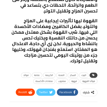
الطعم والرائحة. اللحظات دي بتساعد في
تحسين المزاج وتقليل التوتر.
القهوة ليها تأثيرات إيجابية على المزاج
والتوتر، بفضل الكافيين ومضادات الأكسدة
اللي فيها. شرب القهوة بشكل معتدل ممكن
يحسن من حالتك النفسية ويخليك تحس
بالنشاط والحيوية. لكن زي أي حاجة، الاعتدال
هو المفتاح. استمتع بفنجان قهوتك، وخليها
جزء من روتينك اليومي لتحسين مزاجك
وتقليل توترك.
البيت
السكر
الصحة
الكريمة
علاقة
فوائد
فوائد القهوة
قهوة
مشروب
مضادات الأكسدة
ReddIt
Twitter
Facebook
شارك
Linkedin
Facebook Messenger