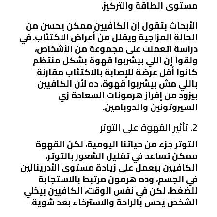
مستوى الطاقة والتركيز.
الأبحاث بتقول إن الكافيين ممكن يحسن من
الحالة المزاجية ويقلل من أعراض الاكتئاب. في
دراسة اتعملت على مجموعة من الأشخاص،
ولقوا إن اللي بيشربوا قهوة بشكل منتظم
كانوا أقل عرضة للإصابة بالاكتئاب مقارنة
باللي مش بيشربوا قهوة. ده لأن الكافيين
بيزود من إفراز هرمونات السعادة زي
السيروتونين والدوبامين.
2. تأثير القهوة على التوتر
التوتر جزء من حياتنا اليومية، لكن القهوة
ممكن تساعد في تقليل الشعور بالتوتر.
الكافيين بيعمل على زيادة مستوى الأدرينالين
في الجسم، وده هرمون مرتبط بالاستجابة
للضغط. لكن في نفس الوقت، الكافيين بيخلي
الشخص يحس بالراحة والاسترخاء بعد شوية.