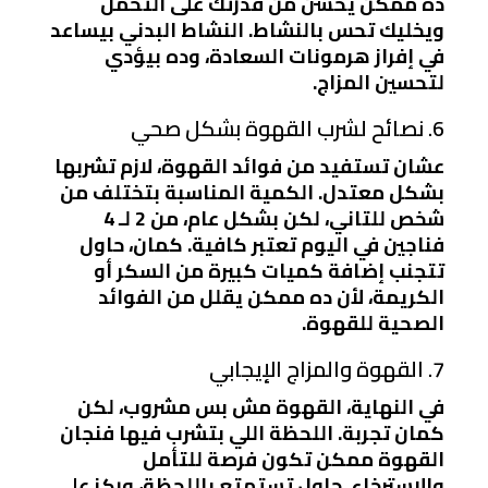
ده ممكن يحسن من قدرتك على التحمل
ويخليك تحس بالنشاط. النشاط البدني بيساعد
في إفراز هرمونات السعادة، وده بيؤدي
لتحسين المزاج.
6. نصائح لشرب القهوة بشكل صحي
عشان تستفيد من فوائد القهوة، لازم تشربها
بشكل معتدل. الكمية المناسبة بتختلف من
شخص للتاني، لكن بشكل عام، من 2 لـ 4
فناجين في اليوم تعتبر كافية. كمان، حاول
تتجنب إضافة كميات كبيرة من السكر أو
الكريمة، لأن ده ممكن يقلل من الفوائد
الصحية للقهوة.
7. القهوة والمزاج الإيجابي
في النهاية، القهوة مش بس مشروب، لكن
كمان تجربة. اللحظة اللي بتشرب فيها فنجان
القهوة ممكن تكون فرصة للتأمل
والاسترخاء. حاول تستمتع باللحظة، وركز على