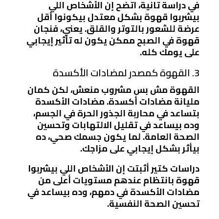
في دراسة تانية، اتضح إن الأشخاص اللي
بيشربوا قهوة بشكل معتدل بيكونوا أقل
عرضة للشعور بالتوتر والقلق. يعني، فنجان
قهوة في الصبح ممكن يكون له تأثير إيجابي
على يومك كله.
3. القهوة كمصدر لمضادات الأكسدة
القهوة مش بس مشروب منعش، لكن كمان
مليانة مضادات أكسدة. مضادات الأكسدة
بتساعد في محاربة الجذور الحرة في الجسم،
وده بيساعد في تقليل الالتهابات وتحسين
الصحة العامة. لما يكون جسمك صحي، ده
بيأثر بشكل إيجابي على مزاجك.
دراسات كتير أثبتت إن الأشخاص اللي بيشربوا
قهوة بانتظام عندهم مستويات أعلى من
مضادات الأكسدة في دمهم، وده بيساعد في
تحسين الصحة النفسية.