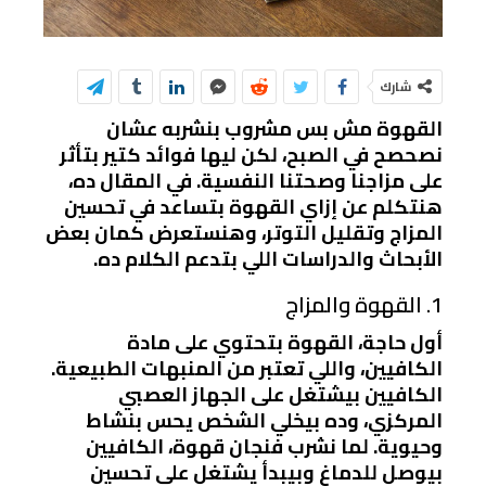
شارك
القهوة مش بس مشروب بنشربه عشان
نصحصح في الصبح، لكن ليها فوائد كتير بتأثر
على مزاجنا وصحتنا النفسية. في المقال ده،
هنتكلم عن إزاي القهوة بتساعد في تحسين
المزاج وتقليل التوتر، وهنستعرض كمان بعض
الأبحاث والدراسات اللي بتدعم الكلام ده.
1. القهوة والمزاج
أول حاجة، القهوة بتحتوي على مادة
الكافيين، واللي تعتبر من المنبهات الطبيعية.
الكافيين بيشتغل على الجهاز العصبي
المركزي، وده بيخلي الشخص يحس بنشاط
وحيوية. لما نشرب فنجان قهوة، الكافيين
بيوصل للدماغ وبيبدأ يشتغل على تحسين