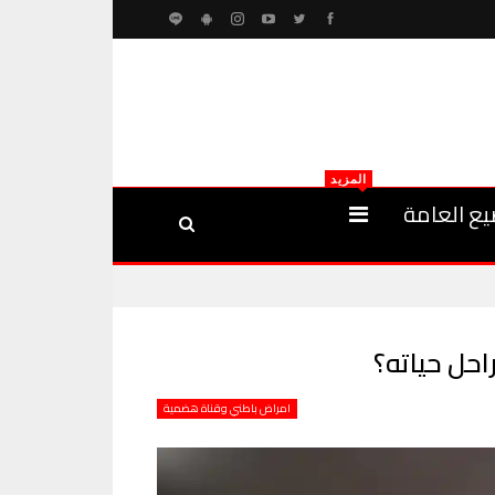
المزيد
يع العامة
حل حياته؟
امراض باطني وقناة هضمية