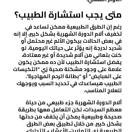
متى يجب استشارة الطبيب؟
رغم إن الطرق الطبيعية ممكن تساعد في
تخفيف آلام الدورة الشهرية بشكل كبير، إلا إنه
في بعض الحالات بيكون الألم غير محتمل أو
شديد لدرجة إنه يؤثر على حياتك اليومية. لو
كنتِ بتعاني من آلام شديدة أو غير معتادة،
يفضل استشارة الطبيب لأن ده ممكن يكون
علامة على وجود مشكلة صحية زي “التكيسات
على المبايض” أو “بطانة الرحم المهاجرة”.
الطبيب هيساعدك في تحديد السبب ويوجهك
للعلاج المناسب.
آلام الدورة الشهرية جزء طبيعي من حياة
معظم السيدات، لكن التعامل معها بطريقة
صحيحة وطبيعية يمكن أن يخفف من حدتها
بشكل كبير. من خلال تطبيق بعض الطرق
الطبيعية زي التمارين، الأعشاب، التدليك،