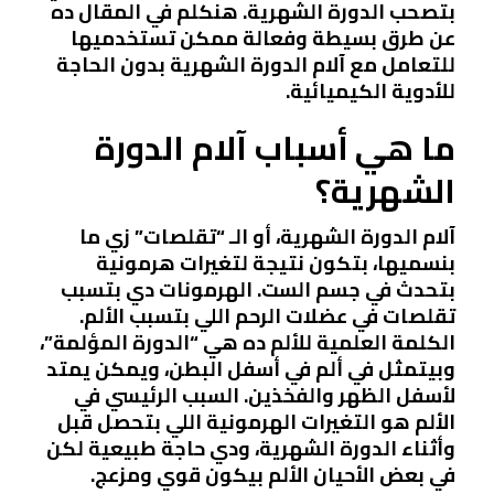
بتصحب الدورة الشهرية. هنكلم في المقال ده
عن طرق بسيطة وفعالة ممكن تستخدميها
للتعامل مع آلام الدورة الشهرية بدون الحاجة
للأدوية الكيميائية.
ما هي أسباب آلام الدورة
الشهرية؟
آلام الدورة الشهرية، أو الـ “تقلصات” زي ما
بنسميها، بتكون نتيجة لتغيرات هرمونية
بتحدث في جسم الست. الهرمونات دي بتسبب
تقلصات في عضلات الرحم اللي بتسبب الألم.
الكلمة العلمية للألم ده هي “الدورة المؤلمة”،
وبيتمثل في ألم في أسفل البطن، ويمكن يمتد
لأسفل الظهر والفخذين. السبب الرئيسي في
الألم هو التغيرات الهرمونية اللي بتحصل قبل
وأثناء الدورة الشهرية، ودي حاجة طبيعية لكن
في بعض الأحيان الألم بيكون قوي ومزعج.