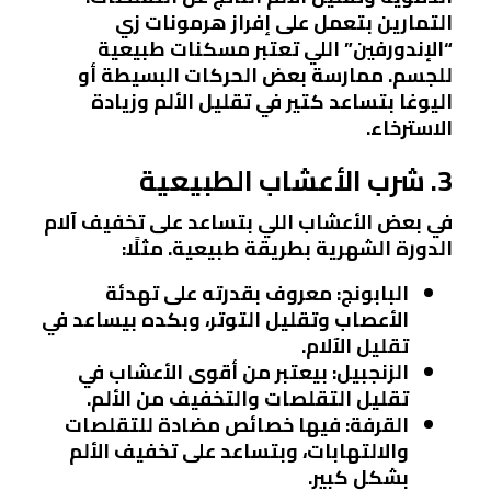
التمارين بتعمل على إفراز هرمونات زي
“الإندورفين” اللي تعتبر مسكنات طبيعية
للجسم. ممارسة بعض الحركات البسيطة أو
اليوغا بتساعد كتير في تقليل الألم وزيادة
الاسترخاء.
3. شرب الأعشاب الطبيعية
في بعض الأعشاب اللي بتساعد على تخفيف آلام
الدورة الشهرية بطريقة طبيعية. مثلًا:
البابونج
: معروف بقدرته على تهدئة
الأعصاب وتقليل التوتر، وبكده بيساعد في
تقليل الآلام.
الزنجبيل
: بيعتبر من أقوى الأعشاب في
تقليل التقلصات والتخفيف من الألم.
القرفة
: فيها خصائص مضادة للتقلصات
والالتهابات، وبتساعد على تخفيف الألم
بشكل كبير.