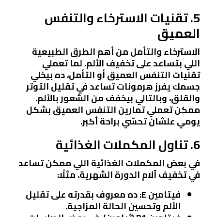
5. تقنيات الاسترخاء والتنفس
العميق
الاسترخاء والتأمل من أهم الطرق الطبيعية
اللي بتساعد على تخفيف الألم. لما تعملي
تقنيات التنفس العميق أو التأمل، ده بيخلي
جسمك يفرز هرمونات تساعد في تقليل التوتر
والقلق، وبالتالي بيخفف من الشعور بالألم.
ممكن تعملي تمارين التنفس العميق بشكل
يومي علشان تحسّي براحة أكبر.
6. تناول المكملات الغذائية
في بعض المكملات الغذائية اللي ممكن تساعد
في تخفيف آلام الدورة الشهرية. مثلًا:
فيتامين E
: ده معروف بقدرته على تقليل
الألم وتحسين الحالة المزاجية.