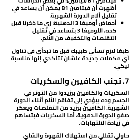
فيتامين B1 (ثيامين)
: في بعض الدراسات
أظهرت أن فيتامين B1 يمكن أن يساعد في
تقليل آلام الدورة الشهرية.
أحماض أوميغا 3 الدهنية
: زي ما ذكرنا قبل
كده، الأوميغا 3 بتساعد في تقليل
التقلصات والتخفيف من الألم.
طبعًا لازم تسألي طبيبك قبل ما تبدأي في تناول
أي مكملات جديدة علشان تتأكدي إنها مناسبة
ليكي.
7. تجنب الكافيين والسكريات
السكريات والكافيين بيزيدوا من التوتر في
الجسم وده بيؤدي إلى تفاقم الألم أثناء الدورة
الشهرية. الكافيين بيزيد من التقلصات ويعكر
صفو الدورة الدموية، أما السكريات فبتساهم
في زيادة الالتهابات.
حاولي تقللي من استهلاك القهوة والشاي