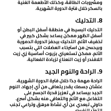
ومشروبات الطاقة، وكذلك الأطعمة الغنية
بالسكر خلال فترة الدورة الشهرية.
8. التدليك
التدليك البسيط في منطقة أسفل البطن أو
أسفل الظهر ممكن يساعد بشكل كبير في
تخفيف الألم. التدليك بيحفز الدورة الدموية
وبيحسن من استرخاء العضلات اللي بتسبب
الألم. ممكن تستعيني بزيوت أساسية زي زيت
اللافندر أو زيت النعناع لزيادة الفعالية.
9. الراحة والنوم الجيد
الراحة مهمة جدًا خلال فترة الدورة الشهرية،
علشان جسمك يقدر يتعافى من أي إجهاد. النوم
الجيد بيساعد في تعزيز قدرة الجسم على
التفاعل مع الألم والتعافي منه بشكل أسرع.
حاولي تبعدي عن أي نشاط مرهق وتراعي تجنب
التوتر النفسي.