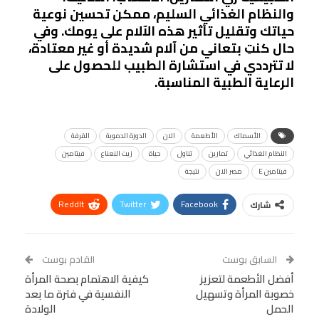
والنظام الغذائي السليم، ممكن تحسين نوعية
حياتك وتقليل تأثير هذه الآلام على يومك. وفي
حال كنتِ بتعاني من آلام شديدة أو غير معتادة،
لا تترددي في استشارة الطبيب للحصول على
الرعاية الطبية المناسبة.
الأسماك
الأطعمة
الان
الدورة الدموية
القرفة
النظام الغذائي
تمارين
تناول
حياة
زيت النعناع
فيتامين
فيتامين E
مصر الان
نتيجة
ReddIt
Twitter
Facebook
شارك
Linkedin
Facebook Messenger
WhatsApp
Telegram
Tumblr
السابق بوست
القادم بوست
البريد الإلكتروني
أفضل الأطعمة لتعزيز
StumbleUpon
VK
كيفية الاهتمام بصحة المرأة
خصوبة المرأة وتسهيل
النفسية في فترة ما بعد
Viber
BlackBerry
LINE
Digg
الحمل
الولادة