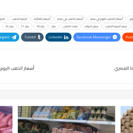
وم
أسعار الذهب اليوم في مصر
أسعار الذهب في مصر
أسعار الفائدة
الجنيه الذهب
الدول
سعر الجنيه الذهب
سعر الدولار
شراء الذهب
عيار
عيار 18
عيار 21
عيار 24
legram
Tumblr
Linkedin
Facebook Messenger
Redd
Pinterest
OK.ru
نا المصري
أسعار الذهب اليوم عيار 24 يسجل 4371 جنيها وعيار 18 عن