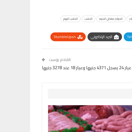
ار
الدولار مقابل الجنيه
الذهب
الذهب اليوم
Te
البريد الإلكتروني
StumbleUpon
القادم بوست
د 3278 جنيها