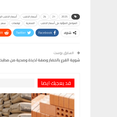
2025
21
24
أسعار الذهب
أسعار الذهب الي
العوامل المؤثرة على أسعار الذهب
المصرية
توقعات
سعر
It
Twitter
Facebook
شارك
VK
Digg
طباعة
السابق بوست
شوربة القرع بالخضار وصفة لذيذة وصحية من مطبخ
قد يعجبك ايضا