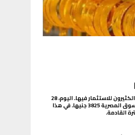
في ظل التقلبات الاقتصادية العالمية والمحلية، يظل الذهب واحد من أهم الأصول التي يسعى الكثيرون للاستثمار فيها. اليوم، 28
يناير 2025، شهدت أسعار الذهب في مصر استقرارًا ملحوظًا، حيث سجل عيار 21 الأكثر تداولًا في السوق المصرية 3825 جنيها. في هذا
ة القادمة.