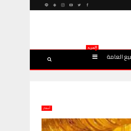
المزيد
يع العامة
أسعار