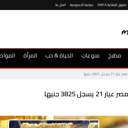
حقوق الملكية DMCA
سياسة الخصوصية
اتصل بنا
مطبخ
منوعات
الحياة & حب
المرأة
المواض
جل 3825 جنيها
ل 3825 جنيها