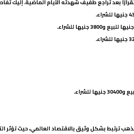
رًا بعد تراجع طفيف شهدته الأيام الماضية. إليك تفاصي
لذهب ترتبط بشكل وثيق بالاقتصاد العالمي، حيث تؤثر الت