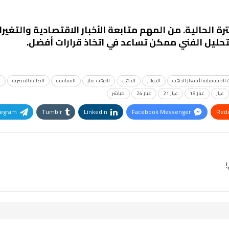
رة الحالية. من المهم متابعة الأخبار الاقتصادية والتغي
لتحليل الفني ممكن تساعد في اتخاذ قرارات أفضل.
 المستقبلية لأسعار الذهب
الدولار
الذهب
الذهب عيار
السياسية
الصاغة المصرية
ا
عيار
عيار 18
عيار 21
عيار 24
مباشر
legram
Tumblr
Linkedin
Facebook Messenger
Redd
Pinterest
OK.ru