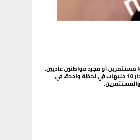
ا مستثمرين أو مجرد مواطنين عاديين.
النهارده، في حدث غير متوقع، شهدنا انخفاضًا ملحوظًا في سعر الذهب عيار 21، حيث انخفض بمقدار 10 جنيهات في لحظة واحدة. في
 والمستثمرين.