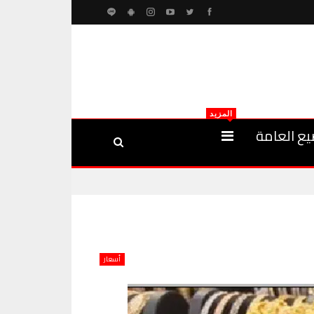
المزيد
يع العامة
أسعار