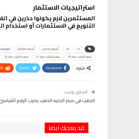
استراتيجيات الاستثمار
المستثمرين لازم يكونوا حذرين في الفت
التنويع في الاستثمارات أو استخدام ا
21
24
أسعار الذهب
أسعار الفائدة
التوقعات
سعر الذهب عيار 18
سعر الذهب عيار 21
سعر الذهب عيار 24
It
Twitter
Facebook
شارك
VK
Digg
طباعة
السابق بوست
الذهب في مصر الجنيه الذهب يضرب الرقم القياسي!
قد يعجبك ايضا