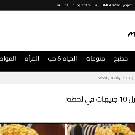
حقوق الملكية DMCA
سياسة الخصوصية
اتصل بنا
مطبخ
منوعات
الحياة & حب
المرأة
المواض