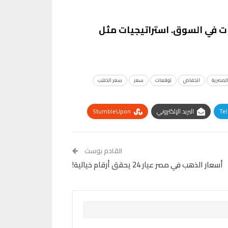
رات في السوق. استراتيجيات مثل
لمصرية
انخفاض
توقعات
سعر
سعر الذهب
Te
البريد الإلكتروني
StumbleUpon
القادم بوست
أسعار الذهب في مصر عيار 24 يحقق أرقام خيالية!