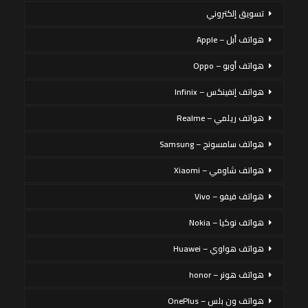
تسويق إلكتروني
هواتف أبل – Apple
هواتف أوبو – Oppo
هواتف إنفينكس – Infinix
هواتف ريلمي – Realme
هواتف سامسونج – Samsung
هواتف شاومي – Xiaomi
هواتف فيفو – Vivo
هواتف نوكيا – Nokia
هواتف هواوي – Huawei
هواتف هونر – honor
هواتف ون بلس – OnePlus