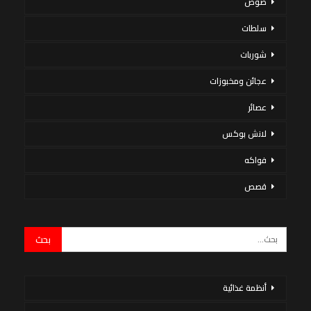
صوص
سلطات
شوربات
عجائن ومخبوزات
عصائر
لانش بوكس
فواكه
قصص
أنظمة غذائية