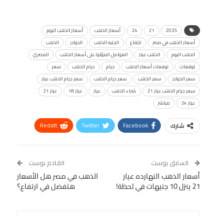
2025
21
24
أسعار الذهب
أسعار الذهب اليوم
أسعار الذهب في مصر
ارتفاع
الجنيه الذهب
الدولار
الذهب
الذهب اليوم
الذهب عيار
العوامل المؤثرة على أسعار الذهب
المصري
توقعات
توقعات أسعار الذهب
جرام
جرام الذهب
سعر
سعر الدولار
سعر الذهب
سعر جرام الذهب
سعر جرام الذهب عيار
سعر جرام الذهب عيار 21
شراء الذهب
عيار
عيار 18
عيار 21
عيار 24
مباشر
ReddIt
Twitter
Facebook
شارك
Linkedin
Facebook Messenger
WhatsApp
Telegram
Tumblr
السابق بوست
القادم بوست
البريد الإلكتروني
أسعار الذهب النهارده عيار
StumbleUpon
VK
الذهب في مصر هل الأسعار
21 ينزل 10 جنيهات في لحظة!
هتفضل في ارتفاع؟
Viber
BlackBerry
LINE
Digg
طباعة
OK.ru
Pinterest