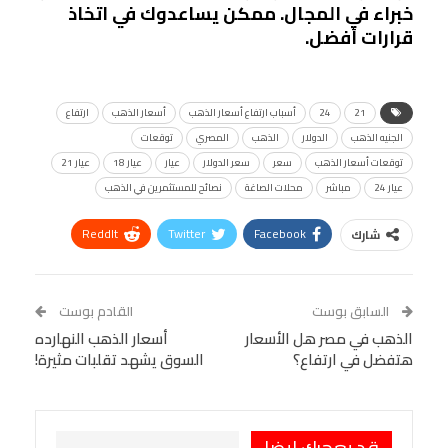
خبراء في المجال. ممكن يساعدوك في اتخاذ
قرارات أفضل.
21
24
أسباب ارتفاع أسعار الذهب
أسعار الذهب
ارتفاع
الجنيه الذهب
الدولار
الذهب
المصري
توقعات
توقعات أسعار الذهب
سعر
سعر الدولار
عيار
عيار 18
عيار 21
عيار 24
مباشر
محلات الصاغة
نصائح للمستثمرين في الذهب
ReddIt
Twitter
Facebook
شارك
Linkedin
Facebook Messenger
WhatsApp
Telegram
Tumblr
السابق بوست
القادم بوست
البريد الإلكتروني
الذهب في مصر هل الأسعار
StumbleUpon
VK
أسعار الذهب النهارده
هتفضل في ارتفاع؟
السوق يشهد تقلبات مثيرة!
Viber
BlackBerry
LINE
Digg
طباعة
OK.ru
Pinterest
قد يعجبك ايضا