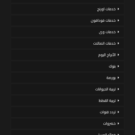
خدمات اورنج
خدمات فودافون
خدمات وى
خدمات اتصالات
الأبراج اليوم
بنوك
بورصة
تربية الحيوانات
تربية القطط
تردد قنوات
خضروات
فوائد العسل