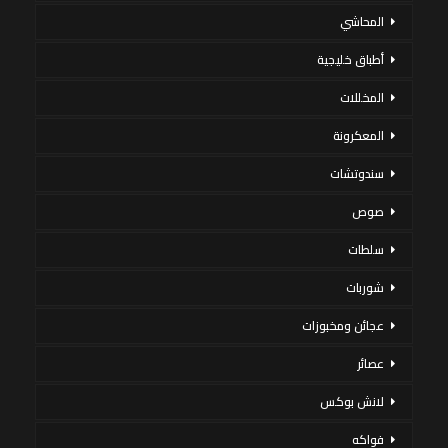
المحاشي
أطباق خليجية
المخللات
المعكرونة
سندوتشات
صوص
سلطات
شوربات
عجائن ومخبوزات
عصائر
لانش بوكس
فواكه