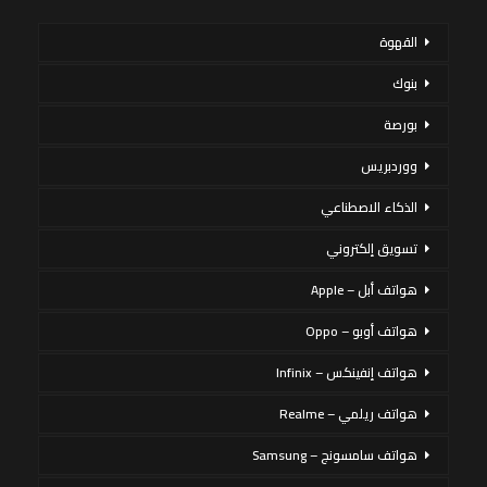
القهوة
بنوك
بورصة
ووردبريس
الذكاء الاصطناعي
تسويق إلكتروني
هواتف أبل – Apple
هواتف أوبو – Oppo
هواتف إنفينكس – Infinix
هواتف ريلمي – Realme
هواتف سامسونج – Samsung