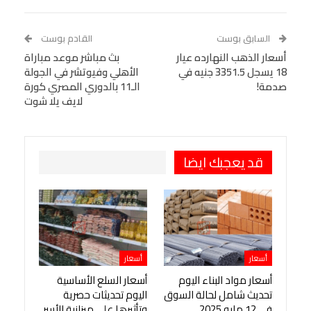
Linkedin
Facebook Messenger
WhatsApp
Telegram
Tumblr
السابق بوست
القادم بوست
البريد الإلكتروني
أسعار الذهب النهارده عيار
StumbleUpon
VK
بث مباشر موعد مباراة
18 يسجل 3351.5 جنيه في
الأهلي وفيوتشر في الجولة
Viber
BlackBerry
LINE
Digg
صدمة!
الـ11 بالدوري المصري كورة
لايف يلا شوت
طباعة
OK.ru
Pinterest
قد يعجبك ايضا
أسعار
أسعار
أسعار مواد البناء اليوم
أسعار السلع الأساسية
تحديث شامل لحالة السوق
اليوم تحديثات حصرية
في 12 مايو 2025
وتأثيرها على ميزانية الأسر