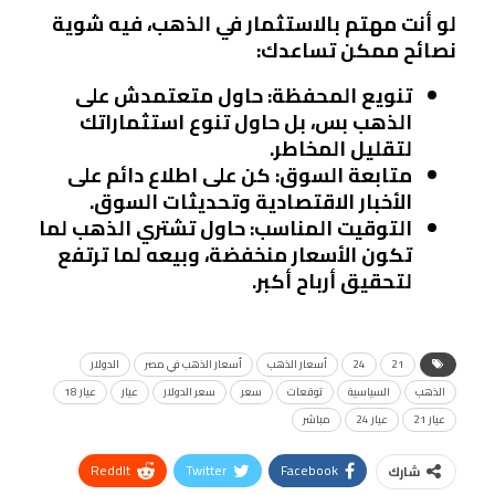
لو أنت مهتم بالاستثمار في الذهب، فيه شوية
نصائح ممكن تساعدك:
تنويع المحفظة
: حاول متعتمدش على
الذهب بس، بل حاول تنوع استثماراتك
لتقليل المخاطر.
متابعة السوق
: كن على اطلاع دائم على
الأخبار الاقتصادية وتحديثات السوق.
التوقيت المناسب
: حاول تشتري الذهب لما
تكون الأسعار منخفضة، وبيعه لما ترتفع
لتحقيق أرباح أكبر.
21
24
أسعار الذهب
أسعار الذهب في مصر
الدولار
الذهب
السياسية
توقعات
سعر
سعر الدولار
عيار
عيار 18
عيار 21
عيار 24
مباشر
ReddIt
Twitter
Facebook
شارك