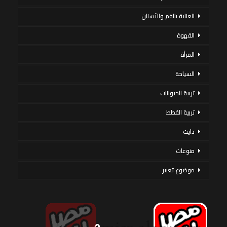
العناية بالفم والأسنان
القهوة
المرأة
السياحة
تربية الحيوانات
تربية القطط
دايت
منوعات
موضوع تعبير