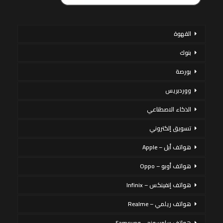
القهوة
بنوك
بورصة
ووردبريس
الذكاء الاصطناعي
تسويق إلكتروني
هواتف أبل – Apple
هواتف أوبو – Oppo
هواتف إنفينكس – Infinix
هواتف ريلمي – Realme
هواتف سامسونج – Samsung