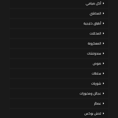
أكل صيامي
المحاشي
أطباق خليجية
المخللات
المعكرونة
سندوتشات
صوص
سلطات
شوربات
عجائن ومخبوزات
عصائر
لانش بوكس