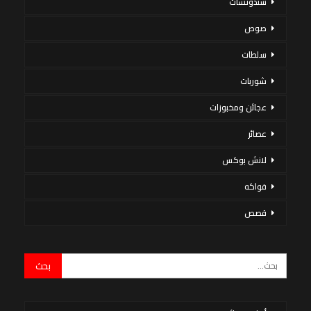
سندوتشات
صوص
سلطات
شوربات
عجائن ومخبوزات
عصائر
لانش بوكس
فواكه
قصص