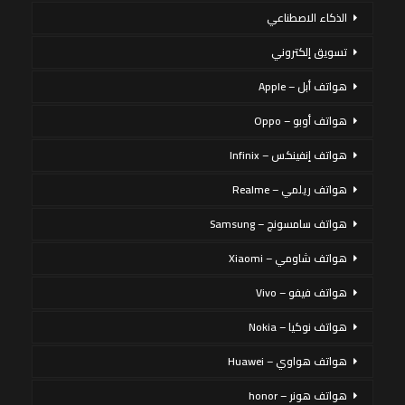
الذكاء الاصطناعي
تسويق إلكتروني
هواتف أبل – Apple
هواتف أوبو – Oppo
هواتف إنفينكس – Infinix
هواتف ريلمي – Realme
هواتف سامسونج – Samsung
هواتف شاومي – Xiaomi
هواتف فيفو – Vivo
هواتف نوكيا – Nokia
هواتف هواوي – Huawei
هواتف هونر – honor