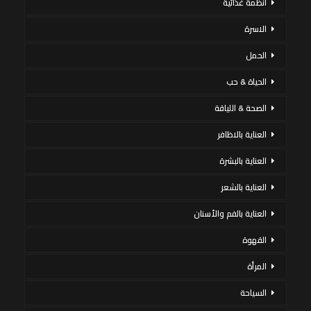
أنظمة غذائية
الاسرة
الحمل
الحياة & حب
الصحة & اللياقة
العناية بالاظافر
العناية بالبشرة
العناية بالشعر
العناية بالفم والأسنان
القهوة
المرأة
السياحة