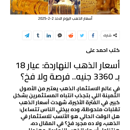
أسعار الذهب اليوم الاحد 2-2-2025
شارك
كتب احمد على
أسعار الذهب النهاردة: عيار 18
بـ 3360 جنيه.. فرصة ولا فخ؟
في عالم الاستثمار، الذهب يعتبر من الأصول
الثمينة اللي بتجذب انتباه المستثمرين بشكل
كبير. في الفترة الأخيرة، شهدت أسعار الذهب
تقلبات ملحوظة، وده بيخلي الناس تتساءل:
هل الوقت الحالي هو الأنسب للاستثمار في
الذهب، ولا ده مجرد فخ؟ في المقال ده،