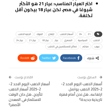
اختر العيار المناسب
: عيار 21 هو الأكثر
شيوعًا في مصر، لكن عيار 18 بيكون أقل
تكلفة.
21
24
أسعار الذهب
ارتفاع
البنوك
الجنيه الذهب
الذهب
السياسية
المصري
عيار
عيار 18
عيار 21
عيار 24
عيوب
مباشر
نصائح للمستثمرين في الذهب
ReddIt
Twitter
Facebook
شارك
Linkedin
Facebook Messenger
WhatsApp
Telegram
Tumblr
السابق بوست
القادم بوست
البريد الإلكتروني
أسعار الذهب اليوم الاحد 2-
StumbleUpon
VK
أسعار الذهب اليوم الاحد 2-
2-2025 الذهب يواصل
2-2025 أسعار الذهب
Viber
BlackBerry
LINE
Digg
ارتفاعه.. هل نحن أمام قفزة
تتأرجح.. هل حان الوقت
تاريخية جديدة؟
للاستثمار في المعدن
طباعة
OK.ru
Pinterest
الأصفر؟