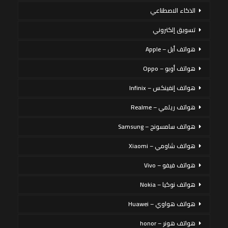
الذكاء الاصطناعي
تسويق إلكتروني
هواتف أبل – Apple
هواتف أوبو – Oppo
هواتف إنفينكس – Infinix
هواتف ريلمي – Realme
هواتف سامسونج – Samsung
هواتف شاومي – Xiaomi
هواتف فيفو – Vivo
هواتف نوكيا – Nokia
هواتف هواوي – Huawei
هواتف هونر – honor