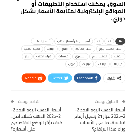
السوق. يمكنك استخدام التطبيقات أو
المواقع الإلكترونية لمتابعة الأسعار بشكل
دوري.
21
24
أسباب ارتفاع أسعار الذهب
أسعار الذهب
أسعار الذهب اليوم
أسعار الفائدة
ارتفاع
البنوك
الجنيه الذهب
الذهب
الذهب اليوم
المصري
توقعات
شراء الذهب
عيار
عيار 18
عيار 21
عيار 24
عيوب
ReddIt
Twitter
Facebook
شارك
Linkedin
Facebook Messenger
WhatsApp
Telegram
Tumblr
السابق بوست
القادم بوست
البريد الإلكتروني
أسعار الذهب اليوم الاحد 2-
StumbleUpon
VK
أسعار الذهب اليوم الاحد 2-
2-2025 عيار 21 يسجل أرقام
2-2025 الذهب كملاذ آمن..
Viber
BlackBerry
LINE
Digg
قياسية.. ما هي الأسباب
كيف يؤثر الوضع الاقتصادي
وراء هذا الارتفاع؟
على أسعاره؟
طباعة
OK.ru
Pinterest