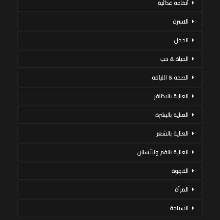
أنظمة غذائية
الاسرة
الحمل
الحياة & حب
الصحة & اللياقة
العناية بالاظافر
العناية بالبشرة
العناية بالشعر
العناية بالفم والأسنان
القهوة
المرأة
السياحة