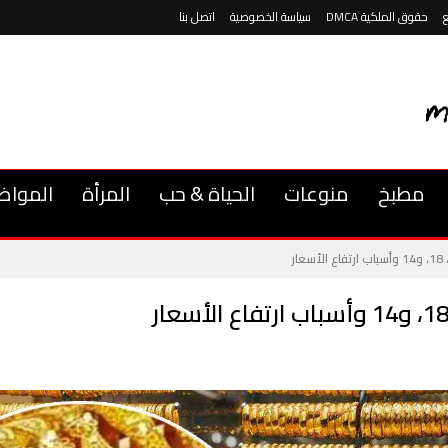
حقوق الملكية DMCA
سياسة الخصوصية
اتصل بنا
مطبخ
منوعات
الحياة & حب
المرأة
المواض