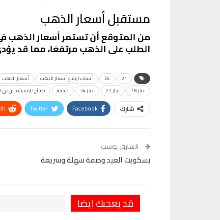
مستقبل أسعار الذهب
من المتوقع أن تستمر أسعار الذهب في 
الطلب على الذهب مرتفعًا، مما قد يؤدي
21
24
أسباب ارتفاع أسعار الذهب
أسعار الذهب
عيار 18
عيار 21
عيار 24
مباشر
نصائح للمستثمرين في 
It
Twitter
Facebook
شارك
VK
Digg
طباعة
السابق بوست
بسكويت العيد وصفة سهلة وسريعة
قد يعجبك ايضا