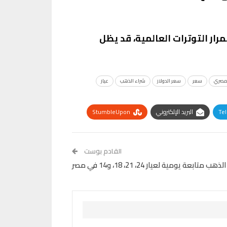
ار التوترات العالمية، قد يظل
مصري
سعر
سعر الدولار
شراء الذهب
عيار
Te
البريد الإلكتروني
StumbleUpon
القادم بوست
 متابعة يومية لعيار 24، 21، 18، و14 في مصر