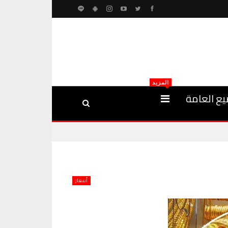
المزيد
يع العامة
أسعار