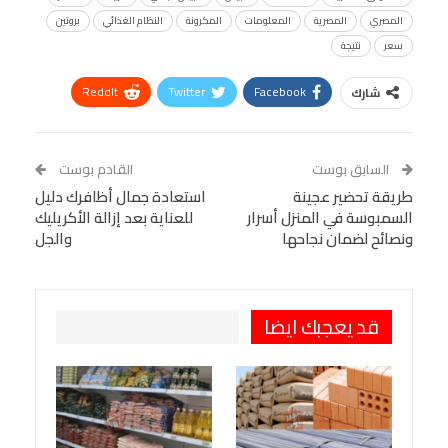
المصري
المصرية
المعلومات
المكرونة
النظام الغذائي
بروتين
سعر
نتيجة
ReddIt
Twitter
Facebook
شارك
Linkedin
Facebook Messenger
WhatsApp
Telegram
Tumblr
السابق بوست
القادم بوست
البريد الإلكتروني
طريقة تحضير عجينة
StumbleUpon
VK
استعادة جمال أظافرك دليل
السمبوسة في المنزل أسرار
للعناية بعد إزالة الأكريليك
Viber
BlackBerry
LINE
Digg
ونصائح لضمان نجاحها
والجل
طباعة
OK.ru
Pinterest
قد يعجبك ايضا