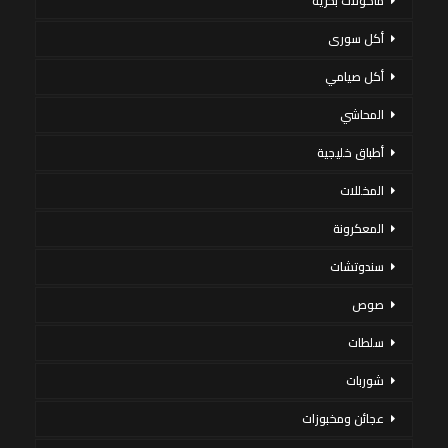
مأكولات بحرية
أكل سورى
أكل صيامي
المحاشي
أطباق خليجية
المخللات
المعكرونة
سندوتشات
صوص
سلطات
شوربات
عجائن ومخبوزات