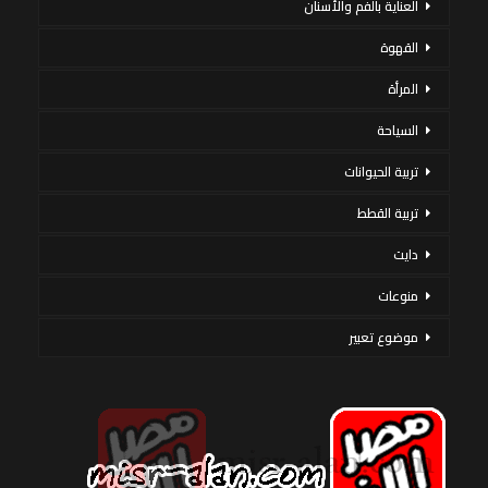
العناية بالفم والأسنان
القهوة
المرأة
السياحة
تربية الحيوانات
تربية القطط
دايت
منوعات
موضوع تعبير