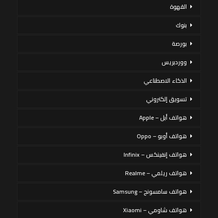
القهوة
بنوك
بورصة
ووردبريس
الذكاء الاصطناعي
تسويق إلكتروني
هواتف أبل – Apple
هواتف أوبو – Oppo
هواتف إنفينكس – Infinix
هواتف ريلمي – Realme
هواتف سامسونج – Samsung
هواتف شاومي – Xiaomi