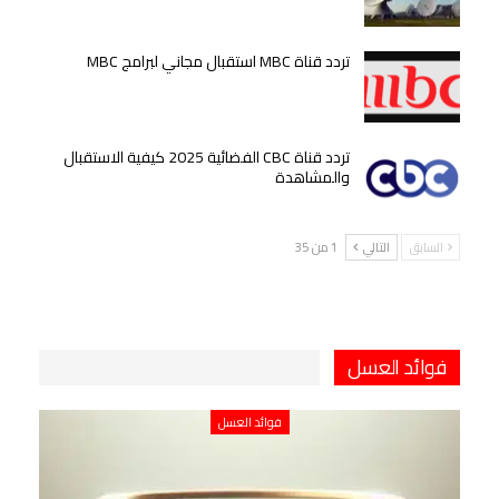
تردد قناة MBC استقبال مجاني لبرامج MBC
تردد قناة CBC الفضائية 2025 كيفية الاستقبال
والمشاهدة
السابق
التالي
1 من 35
فوائد العسل
فوائد العسل