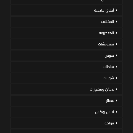
أطباق خليجية
المخللات
المعكرونة
سندوتشات
صوص
سلطات
شوربات
عجائن ومخبوزات
عصائر
لانش بوكس
فواكه