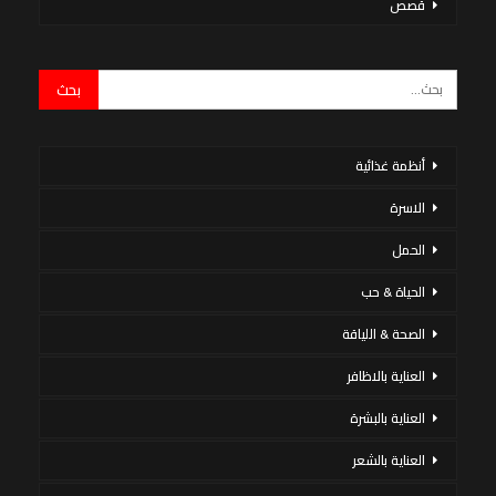
قصص
أنظمة غذائية
الاسرة
الحمل
الحياة & حب
الصحة & اللياقة
العناية بالاظافر
العناية بالبشرة
العناية بالشعر