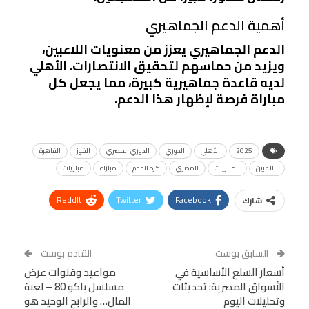
أهمية الدعم الجماهيري
الدعم الجماهيري يعزز من معنويات اللاعبين،
ويزيد من حماسهم لتحقيق الانتصارات. الأهلي
لديه قاعدة جماهيرية كبيرة، مما يجعل كل
مباراة فرصة لإظهار هذا الدعم.
2025
الأهلي
الدوري
الدوري المصري
الفوز
القاهرة
اللاعبين
المباريات
المصري
كرة القدم
مباراة
مباريات
ReddIt
Twitter
Facebook
شارك
Linkedin
Facebook Messenger
WhatsApp
Telegram
Tumblr
السابق بوست
القادم بوست
البريد الإلكتروني
أسعار السلع الأساسية في
StumbleUpon
VK
مواعيد وقنوات عرض
الأسواق المصرية: تحديثات
مسلسل باكو 80 – لعبة
Viber
BlackBerry
LINE
Digg
وتحليلات اليوم
المال… والرابح الوحيد هو