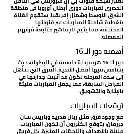
تعتبر شبكة قنوات بي إن سبورتس هي الناقل
الحصري لمباريات دوري أبطال أوروبا في منطقة
الشرق الأوسط وشمال إفريقيا. ستقوم القناة
بتغطية شاملة للمباريات عبر قنواتها
المختلفة، مما يتيح للجماهير متابعة فرقهم
المفضلة.
أهمية دور الـ 16
دور الـ 16 هو مرحلة حاسمة في البطولة، حيث
يتنافس فيها أفضل الأندية. الفرق التي تتأهل
إلى هذه المرحلة تكون قد أثبتت جدارتها في
المراحل السابقة، مما يجعل المباريات مليئة
بالإثارة والتشويق.
توقعات المباريات
مع وجود فرق مثل ريال مدريد وباريس سان
جيرمان، يتوقع الكثيرون أن تكون المباريات
مليئة بالأهداف واللحظات المثيرة. كل فريق