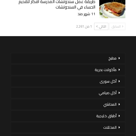
طريقة عمل سندوتشات المدرسة أفكار لتقديم
الحساء في السندوتشات
11 شهر منذ
السابق
التالي
1 من 2٬261
مطبخ
مأكولات بحرية
أكل سورى
أكل صيامي
المحاشي
أطباق خليجية
المخللات