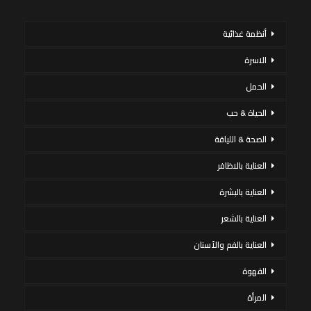
أنظمة غذائية
الاسرة
الحمل
الحياة & حب
الصحة & اللياقة
العناية بالاظافر
العناية بالبشرة
العناية بالشعر
العناية بالفم والأسنان
القهوة
المرأة