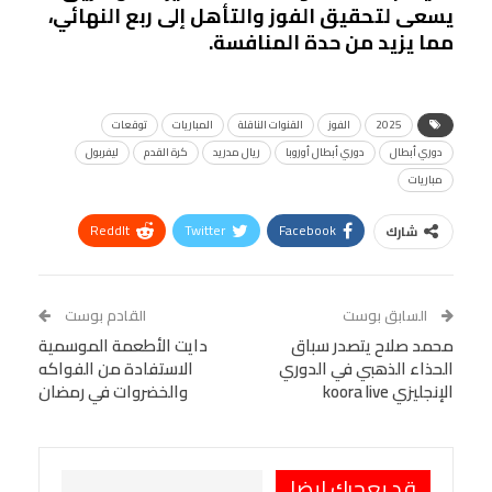
يسعى لتحقيق الفوز والتأهل إلى ربع النهائي،
مما يزيد من حدة المنافسة.
2025
الفوز
القنوات الناقلة
المباريات
توقعات
دوري أبطال
دوري أبطال أوروبا
ريال مدريد
كرة القدم
ليفربول
مباريات
ReddIt
Twitter
Facebook
شارك
Linkedin
Facebook Messenger
WhatsApp
Telegram
Tumblr
السابق بوست
القادم بوست
البريد الإلكتروني
محمد صلاح يتصدر سباق
StumbleUpon
VK
دايت الأطعمة الموسمية
الحذاء الذهبي في الدوري
الاستفادة من الفواكه
Viber
BlackBerry
LINE
Digg
الإنجليزي koora live
والخضروات في رمضان
طباعة
OK.ru
Pinterest
قد يعجبك ايضا