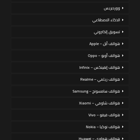
ووردبريس
الذكاء الاصطناعي
تسويق إلكتروني
هواتف أبل – Apple
هواتف أوبو – Oppo
هواتف إنفينكس – Infinix
هواتف ريلمي – Realme
هواتف سامسونج – Samsung
هواتف شاومي – Xiaomi
هواتف فيفو – Vivo
هواتف نوكيا – Nokia
هواتف هواوي – Huawei