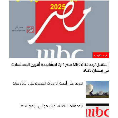
تردد قنوات
استقبل تردد قناة MBC مصر 1 و2 لمشاهدة أقوى المسلسلات
في رمضان 2025
تعرف على أحدث الترددات الجديدة على النايل سات
تردد قناة MBC استقبال مجاني لبرامج MBC