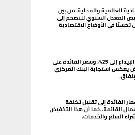
ية العالمية والمحلية. من بين
نخفض المعدل السنوي للتضخم إلى
التضخم يعكس تحسنًا في الأوضاع الاقتصادية
في الاجتماع الذي عُقد في 17 أبريل 2025، قررت لجنة السياسة النقدية تخفيض سعر الفائدة على الإيداع إلى 25%، وسعر الفائدة على
لعملية الرئيسية للبنك المركزي إلى 25.50%. هذا التخفيض يعكس استجابة البنك المركزي
إنفاق.
عار الفائدة إلى تقليل تكلفة
عمال القائمة. كما أن هذا التخفيض
راء السلع والخدمات.