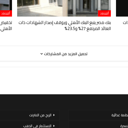
أقتصاد
أقتصاد
ات
بنك مصر يتبع البنك الأهلي ويوقف إصدار الشهادات ذات
تخفيض ال
العائد المرتفع 27% و23.5%
الأهلي ب
تحميل المزيد من المشاركات
نظمة غذائية
الربح من الانترنت
لاسرة
الاستثمار فى الذهب