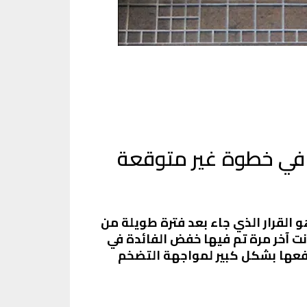
قعة، أعلن البنك المركزي المصري عن تخفيض أسعار الفائدة بمقدار 2.25%، وهو القرار الذي جاء بعد فترة طويلة من
نت آخر مرة تم فيها خفض الفائدة في
 تم رفعها بشكل كبير لمواجهة التضخم