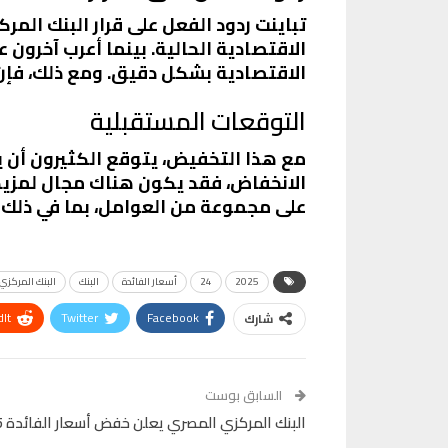
تباينت ردود الفعل على قرار البنك الم
الاقتصادية الحالية. بينما أعرب آخرون
الاقتصادية بشكل دقيق. ومع ذلك، فإن 
التوقعات المستقبلية
مع هذا التخفيض، يتوقع الكثيرون أن ي
الانخفاض، فقد يكون هناك مجال لمزيد
على مجموعة من العوامل، بما في ذلك ا
2025
24
أسعار الفائدة
البنك
البنك المركزي
It
Twitter
Facebook
شارك
VK
Digg
طباعة
السابق بوست
البنك المركزي المصري يعلن خفض أسعار الفائدة 2.25%