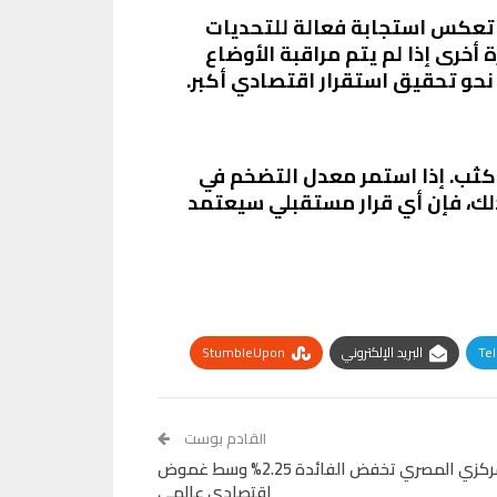
ها تعكس استجابة فعالة للتحديات
أخرى إذا لم يتم مراقبة الأوضاع
نحو تحقيق استقرار اقتصادي أكبر.
 كثب. إذا استمر معدل التضخم في
لك، فإن أي قرار مستقبلي سيعتمد
Te
البريد الإلكتروني
StumbleUpon
القادم بوست
لجنة السياسة النقدية بالبنك المركزي المصري تخفض الفائدة 2.25% وسط غموض
اقتصادي عالمي